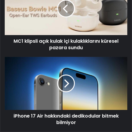
kulak
içi
kulaklıklarını
küresel
pazara
sundu
MC1 klipsli açık kulak içi kulaklıklarını küresel
pazara sundu
iPhone
17
Air
hakkındaki
dedikodular
bitmek
bilmiyor
iPhone 17 Air hakkındaki dedikodular bitmek
bilmiyor