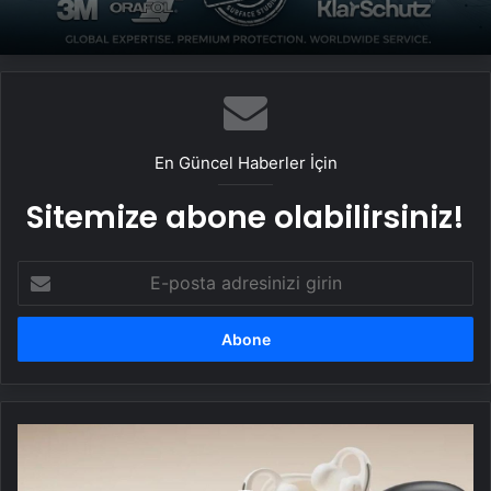
En Güncel Haberler İçin
Sitemize abone olabilirsiniz!
E-
posta
adresinizi
girin
MC1
klipsli
açık