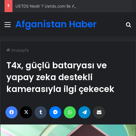
UETDS Nedir ? Uetds.com İle Akıllı Dijital Taşımacılık Yazılımı
Afganistan Haber
Menü
A
Anasayfa
T4x, güçlü bataryası ve
yapay zeka destekli
kamerasıyla ilgi çekecek
Facebook
X
Tumblr
Messenger
WhatsApp
Telegram
Email'den paylaş