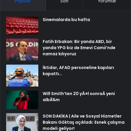
Popüler
Son
Yorumlar
Sinemalarda bu hafta
Fatih Erbakan: Bir yanda ABD, bir
yanda YPG biz de Emevi Camii’nde
namaz kılıyoruz
İktidar, AFAD personeline kapıları
kapattı…
Will Smith’ten 20 yÄ±l sonraÂ yeni
albÃ¼m
SON DAKİKA | Aile ve Sosyal Hizmetler
Bakanı Göktaş açıkladı: Esnek çalışma
modeli geliyor!