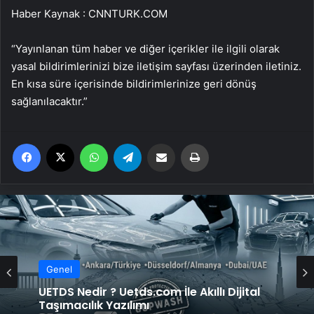
Haber Kaynak : CNNTURK.COM
“Yayınlanan tüm haber ve diğer içerikler ile ilgili olarak
yasal bildirimlerinizi bize iletişim sayfası üzerinden iletiniz.
En kısa süre içerisinde bildirimlerinize geri dönüş
sağlanılacaktır.”
Facebook
X
WhatsApp
Telegram
Email'den paylaş
Yaz
Genel
UETDS Nedir ? Uetds.com İle Akıllı Dijital
Taşımacılık Yazılımı