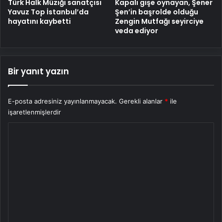
Türk Halk Müziği sanatçısı
Kapalı gişe oynayan, Şener
Yavuz Top İstanbul’da
Şen’in başrolde olduğu
hayatını kaybetti
Zengin Mutfağı seyirciye
veda ediyor
Bir yanıt yazın
E-posta adresiniz yayınlanmayacak.
Gerekli alanlar
*
ile
işaretlenmişlerdir
Y
o
r
u
m
*