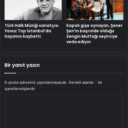
Türk Halk Müziği sanatçısı
Kapalı gişe oynayan, Şener
Yavuz Top İstanbul’da
Şen’in başrolde olduğu
hayatını kaybetti
Zengin Mutfağı seyirciye
veda ediyor
Bir yanıt yazın
E-posta adresiniz yayınlanmayacak.
Gerekli alanlar
*
ile
işaretlenmişlerdir
Y
o
r
u