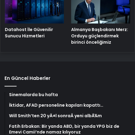
Datahost İle Güvenilir
Almanya Başbakanı Merz:
Sunucu Hizmetleri
Orduyu güçlendirmek
birinci önceliğimiz
En Güncel Haberler
Sinemalarda bu hafta
İktidar, AFAD personeline kapıları kapattı…
Will Smith’ten 20 yÄ±l sonraÂ yeni albÃ¼m
Fatih Erbakan: Bir yanda ABD, bir yanda YPG biz de
Emevi Camii’nde namaz kılıyoruz