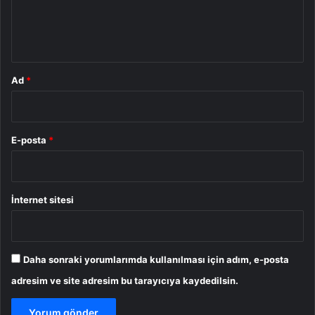
m
*
Ad
*
E-posta
*
İnternet sitesi
Daha sonraki yorumlarımda kullanılması için adım, e-posta
adresim ve site adresim bu tarayıcıya kaydedilsin.