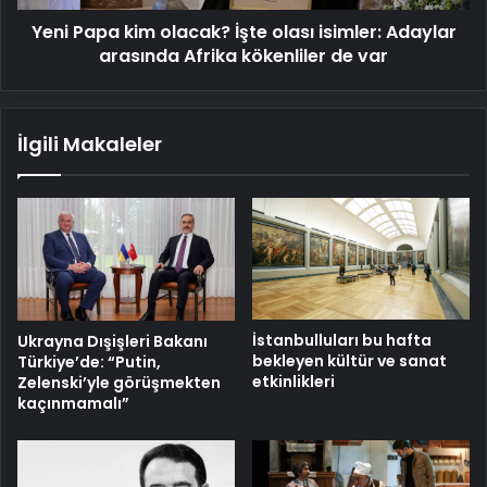
arasında
Yeni Papa kim olacak? İşte olası isimler: Adaylar
Afrika
kökenliler
arasında Afrika kökenliler de var
de
var
İlgili Makaleler
İstanbulluları bu hafta
Ukrayna Dışişleri Bakanı
bekleyen kültür ve sanat
Türkiye’de: “Putin,
etkinlikleri
Zelenski’yle görüşmekten
kaçınmamalı”