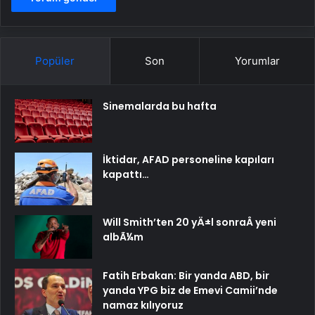
Popüler
Son
Yorumlar
Sinemalarda bu hafta
İktidar, AFAD personeline kapıları
kapattı…
Will Smith’ten 20 yÄ±l sonraÂ yeni
albÃ¼m
Fatih Erbakan: Bir yanda ABD, bir
yanda YPG biz de Emevi Camii’nde
namaz kılıyoruz