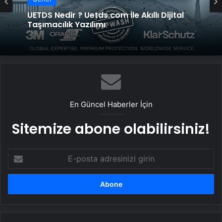
UETDS Nedir ? Uetds.com İle Akıllı Dijital
Taşımacılık Yazılımı
En Güncel Haberler İçin
Sitemize abone olabilirsiniz!
E-
posta
adresinizi
girin