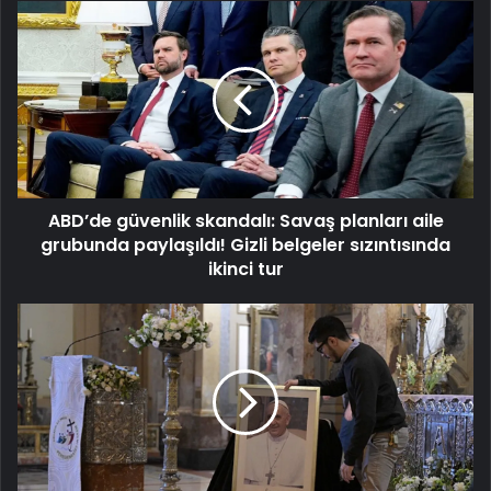
ABD’de
güvenlik
skandalı:
Savaş
planları
aile
grubunda
paylaşıldı!
Gizli
ABD’de güvenlik skandalı: Savaş planları aile
belgeler
sızıntısında
grubunda paylaşıldı! Gizli belgeler sızıntısında
ikinci
ikinci tur
tur
Yeni
Papa
kim
olacak?
İşte
olası
isimler:
Adaylar