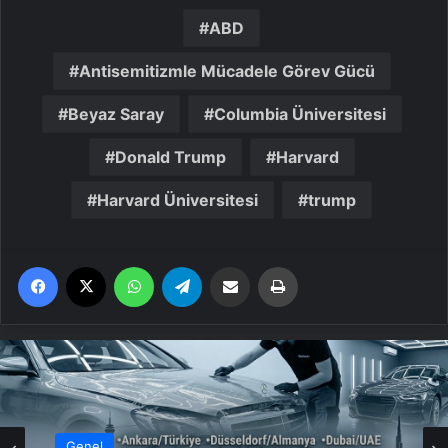
ABD
Antisemitizmle Mücadele Görev Gücü
Beyaz Saray
Columbia Üniversitesi
Donald Trump
Harvard
Harvard Üniversitesi
trump
Facebook
X
WhatsApp
Telegram
Email'den paylaş
Yaz
Genel