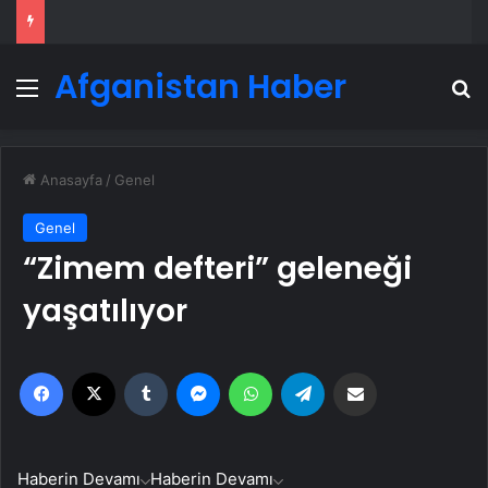
Afganistan Haber
Menü
A
Anasayfa
/
Genel
Genel
“Zimem defteri” geleneği
yaşatılıyor
Facebook
X
Tumblr
Messenger
WhatsApp
Telegram
Email'den paylaş
Haberin Devamı
Haberin Devamı