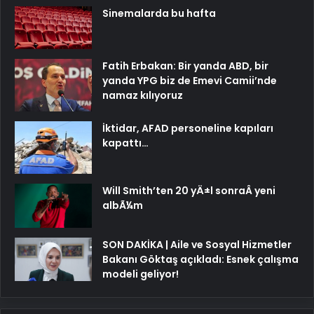
Sinemalarda bu hafta
Fatih Erbakan: Bir yanda ABD, bir
yanda YPG biz de Emevi Camii’nde
namaz kılıyoruz
İktidar, AFAD personeline kapıları
kapattı…
Will Smith’ten 20 yÄ±l sonraÂ yeni
albÃ¼m
SON DAKİKA | Aile ve Sosyal Hizmetler
Bakanı Göktaş açıkladı: Esnek çalışma
modeli geliyor!