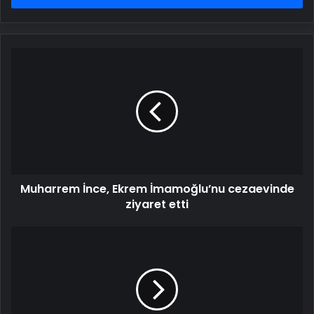
Muharrem
İnce,
Ekrem
İmamoğlu’nu
cezaevinde
ziyaret
etti
Muharrem İnce, Ekrem İmamoğlu’nu cezaevinde
ziyaret etti
SON
DAKİKA...
İçişleri
Bakanlığı
bayramda
trafik