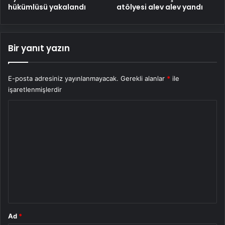
hükümlüsü yakalandı
atölyesi alev alev yandı
Bir yanıt yazın
E-posta adresiniz yayınlanmayacak.
Gerekli alanlar
*
ile
işaretlenmişlerdir
Y
o
r
u
m
*
Ad
*