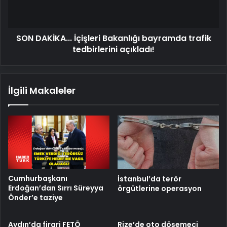
tedbirlerini
açıkladı!
SON DAKİKA... İçişleri Bakanlığı bayramda trafik
tedbirlerini açıkladı!
İlgili Makaleler
Cumhurbaşkanı
İstanbul’da terör
Erdoğan’dan Sırrı Süreyya
örgütlerine operasyon
Önder’e taziye
Aydın’da firari FETÖ
Rize’de oto döşemeci