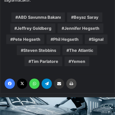
sağlanılacaktır.”
ABD Savunma Bakanı
Beyaz Saray
Jeffrey Goldberg
Jennifer Hegseth
Pete Hegseth
Phil Hegseth
Signal
Steven Stebbins
The Atlantic
Tim Parlatore
Yemen
Facebook
X
WhatsApp
Telegram
Email'den paylaş
Yaz