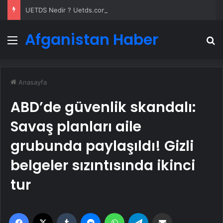
UETDS Nedir ? Uetds.com İle Akıllı Dijital Taşımacılık Yazılımı
Afganistan Haber
Menü
A
Anasayfa
ABD’de güvenlik skandalı:
Savaş planları aile
grubunda paylaşıldı! Gizli
belgeler sızıntısında ikinci
tur
Facebook
X
Tumblr
Messenger
WhatsApp
Telegram
Email'den paylaş