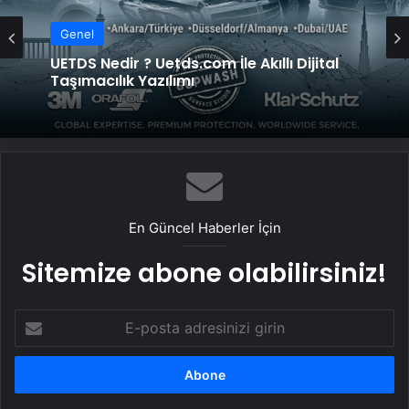
Genel
UETDS Nedir ? Uetds.com İle Akıllı Dijital
Taşımacılık Yazılımı
En Güncel Haberler İçin
Sitemize abone olabilirsiniz!
E-
posta
adresinizi
girin