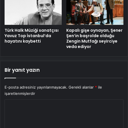
Türk Halk Müziği sanatçısı
Kapalı gişe oynayan, Şener
Yavuz Top İstanbul’da
Şen’in başrolde olduğu
hayatını kaybetti
Zengin Mutfağı seyirciye
veda ediyor
Bir yanıt yazın
E-posta adresiniz yayınlanmayacak.
Gerekli alanlar
*
ile
işaretlenmişlerdir
Y
o
r