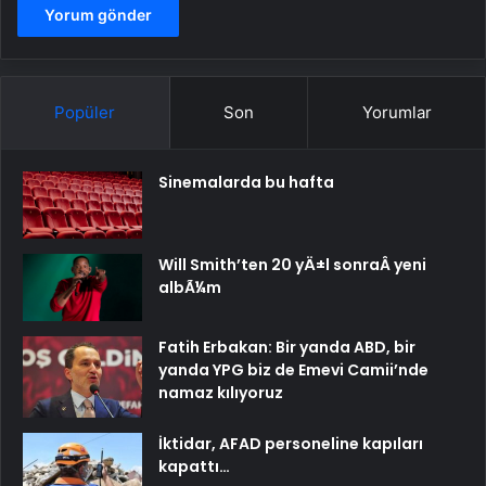
Popüler
Son
Yorumlar
Sinemalarda bu hafta
Will Smith’ten 20 yÄ±l sonraÂ yeni
albÃ¼m
Fatih Erbakan: Bir yanda ABD, bir
yanda YPG biz de Emevi Camii’nde
namaz kılıyoruz
İktidar, AFAD personeline kapıları
kapattı…