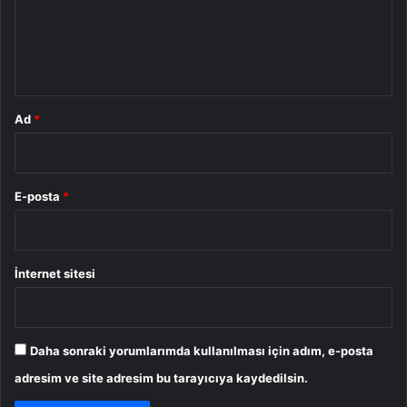
u
m
*
Ad
*
E-posta
*
İnternet sitesi
Daha sonraki yorumlarımda kullanılması için adım, e-posta
adresim ve site adresim bu tarayıcıya kaydedilsin.