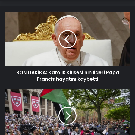
SON
DAKİKA:
Katolik
Kilisesi'nin
lideri
Papa
Francis
hayatını
kaybetti
SON DAKİKA: Katolik Kilisesi'nin lideri Papa
Francis hayatını kaybetti
ABD'de
Filistin’e
destek
veren
üniversitelere
baskı:
Trump