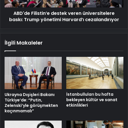
yönetimi
Harvard’ı
ABD'de Filistin’e destek veren üniversitelere
cezalandırıyor
baskı: Trump yönetimi Harvard’ı cezalandırıyor
İlgili Makaleler
İstanbulluları bu hafta
Ukrayna Dışişleri Bakanı
bekleyen kültür ve sanat
Türkiye’de: “Putin,
etkinlikleri
Zelenski’yle görüşmekten
kaçınmamalı”