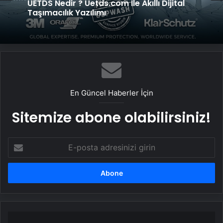
UETDS Nedir ? Uetds.com İle Akıllı Dijital
Taşımacılık Yazılımı
En Güncel Haberler İçin
Sitemize abone olabilirsiniz!
E-
posta
adresinizi
girin
1