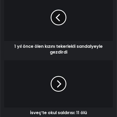
yıl
önce
ölen
kızını
tekerlekli
sandalyeyle
gezdirdi
1 yıl önce ölen kızını tekerlekli sandalyeyle
gezdirdi
İsveç’te
okul
saldırısı:
11
ölü
İsveç’te okul saldırısı: 11 ölü