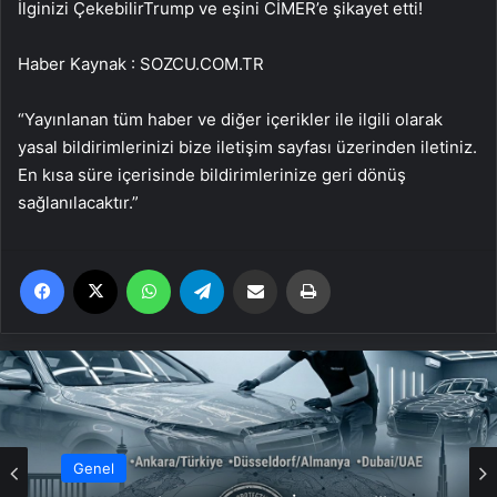
İlginizi Çekebilir
Trump ve eşini CİMER’e şikayet etti!
Haber Kaynak : SOZCU.COM.TR
“Yayınlanan tüm haber ve diğer içerikler ile ilgili olarak
yasal bildirimlerinizi bize iletişim sayfası üzerinden iletiniz.
En kısa süre içerisinde bildirimlerinize geri dönüş
sağlanılacaktır.”
Facebook
X
WhatsApp
Telegram
Email'den paylaş
Yaz
Genel