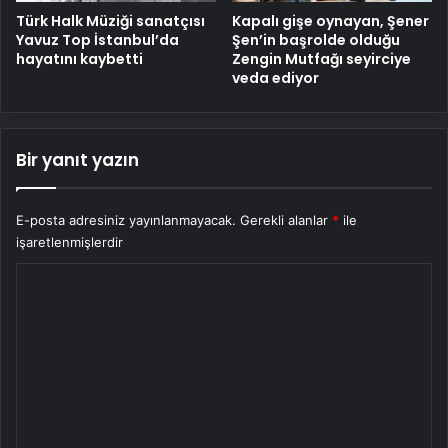
Türk Halk Müziği sanatçısı
Kapalı gişe oynayan, Şener
Yavuz Top İstanbul’da
Şen’in başrolde olduğu
hayatını kaybetti
Zengin Mutfağı seyirciye
veda ediyor
Bir yanıt yazın
E-posta adresiniz yayınlanmayacak.
Gerekli alanlar
*
ile
işaretlenmişlerdir
Y
o
r
u
m
*