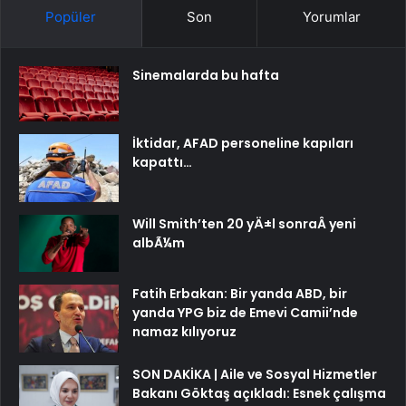
Popüler
Son
Yorumlar
Sinemalarda bu hafta
İktidar, AFAD personeline kapıları
kapattı…
Will Smith’ten 20 yÄ±l sonraÂ yeni
albÃ¼m
Fatih Erbakan: Bir yanda ABD, bir
yanda YPG biz de Emevi Camii’nde
namaz kılıyoruz
SON DAKİKA | Aile ve Sosyal Hizmetler
Bakanı Göktaş açıkladı: Esnek çalışma