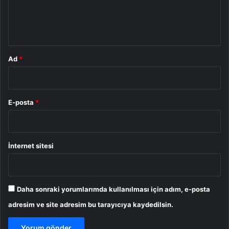
m
*
Ad
*
E-posta
*
İnternet sitesi
Daha sonraki yorumlarımda kullanılması için adım, e-posta
adresim ve site adresim bu tarayıcıya kaydedilsin.