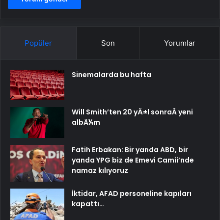
Popüler
Son
Yorumlar
Sinemalarda bu hafta
Will Smith’ten 20 yÄ±l sonraÂ yeni
albÃ¼m
Fatih Erbakan: Bir yanda ABD, bir
yanda YPG biz de Emevi Camii’nde
namaz kılıyoruz
İktidar, AFAD personeline kapıları
kapattı…