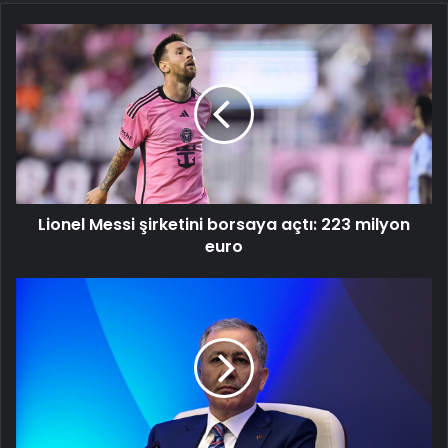
Lionel
Messi
şirketini
borsaya
açtı:
223
milyon
euro
Lionel Messi şirketini borsaya açtı: 223 milyon
euro
İçişleri
Bakanı
Yerlikaya:
Okullar
tatil
olunca
Suriyelilerin
dönüşü