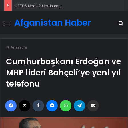
UETDS Nedir ? Uetds.com İle Akıllı Dijital Taşımacılık Yazılımı
Afganistan Haber
Menü
A
Anasayfa
Cumhurbaşkanı Erdoğan ve
MHP lideri Bahçeli’ye yeni yıl
telefonu
Facebook
X
Tumblr
Messenger
WhatsApp
Telegram
Email'den paylaş