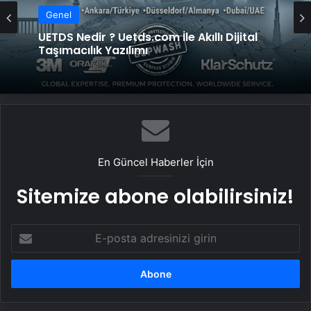
Genel
UETDS Nedir ? Uetds.com İle Akıllı Dijital
Taşımacılık Yazılımı
En Güncel Haberler İçin
Sitemize abone olabilirsiniz!
E-
posta
adresinizi
girin