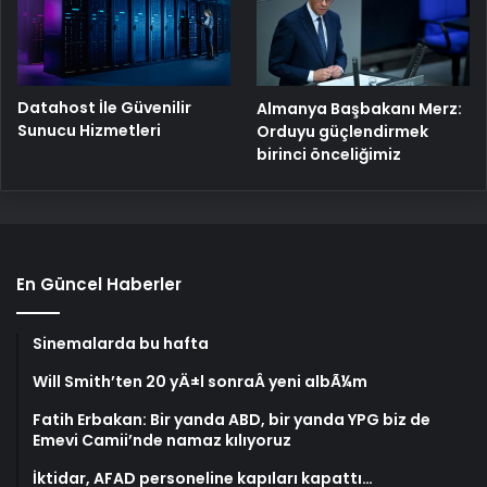
Datahost İle Güvenilir
Almanya Başbakanı Merz:
Sunucu Hizmetleri
Orduyu güçlendirmek
birinci önceliğimiz
En Güncel Haberler
Sinemalarda bu hafta
Will Smith’ten 20 yÄ±l sonraÂ yeni albÃ¼m
Fatih Erbakan: Bir yanda ABD, bir yanda YPG biz de
Emevi Camii’nde namaz kılıyoruz
İktidar, AFAD personeline kapıları kapattı…