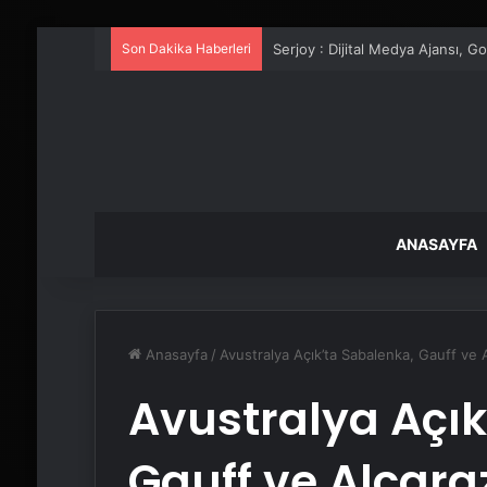
Son Dakika Haberleri
UETDS Nedir ? Uetds.com İle Akıll
ANASAYFA
Anasayfa
/
Avustralya Açık’ta Sabalenka, Gauff ve 
Avustralya Açık
Gauff ve Alcara