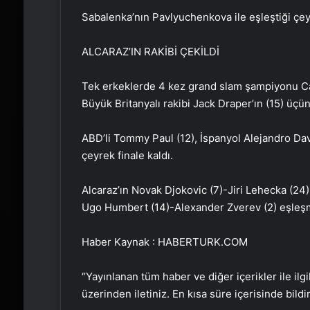
Sabalenka’nın Pavlyuchenkova ile eşleştiği çeyr
ALCARAZ’IN RAKİBİ ÇEKİLDİ
Tek erkeklerde 4 kez grand slam şampiyonu Car
Büyük Britanyalı rakibi Jack Draper’ın (15) üçün
ABD’li Tommy Paul (12), İspanyol Alejandro Da
çeyrek finale kaldı.
Alcaraz’ın Novak Djokovic (7)-Jiri Lehecka (24)
Ugo Humbert (14)-Alexander Zverev (2) eşleşme
Haber Kaynak : HABERTURK.COM
“Yayınlanan tüm haber ve diğer içerikler ile ilgil
üzerinden iletiniz. En kısa süre içerisinde bildi