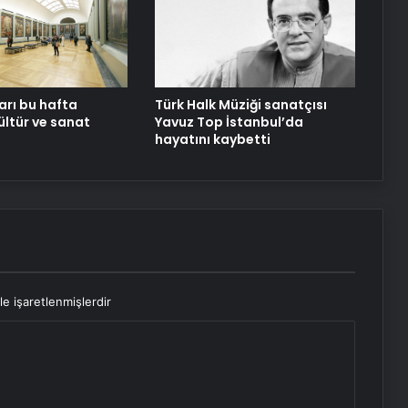
Almanya Başbakanı Merz: Orduyu
güçlendirmek birinci önceliğimiz
arı bu hafta
Türk Halk Müziği sanatçısı
ültür ve sanat
Yavuz Top İstanbul’da
hayatını kaybetti
le işaretlenmişlerdir