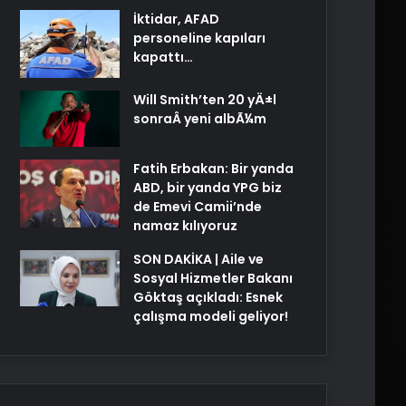
İktidar, AFAD
personeline kapıları
kapattı…
Will Smith’ten 20 yÄ±l
sonraÂ yeni albÃ¼m
Fatih Erbakan: Bir yanda
ABD, bir yanda YPG biz
de Emevi Camii’nde
namaz kılıyoruz
SON DAKİKA | Aile ve
Sosyal Hizmetler Bakanı
Göktaş açıkladı: Esnek
çalışma modeli geliyor!