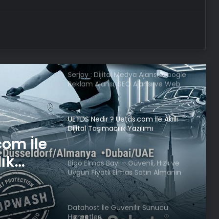
çeken Türkiye mesajları
Nuh’un Gemisi bulundu mu?
Serjoy : Dijital Medya Ajansı, Google
Reklam Ajansı, SEO Ajansı ve Web
Tasarım Ajansı
UETDS Nedir ? Uetds.com İle Akıllı
Dijital Taşımacılık Yazılımı
com İle
lık
Bigo Elmas Bayi – Güvenli, Hızlı ve
Uygun Fiyatlı Elmas Satın Almanın
Yeni Adresi
Datahost İle Güvenilir Sunucu
Hizmetleri