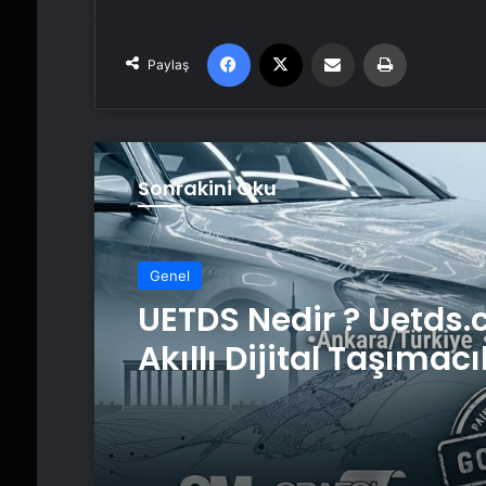
Facebook
X
Email'den paylaş
Yaz
Paylaş
Sonrakini Oku
Genel
UETDS Nedir ? Uetds.
Akıllı Dijital Taşımacı
Yazılımı