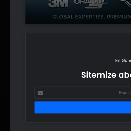
En Günc
Sitemize abo
E-
posta
adresinizi
girin