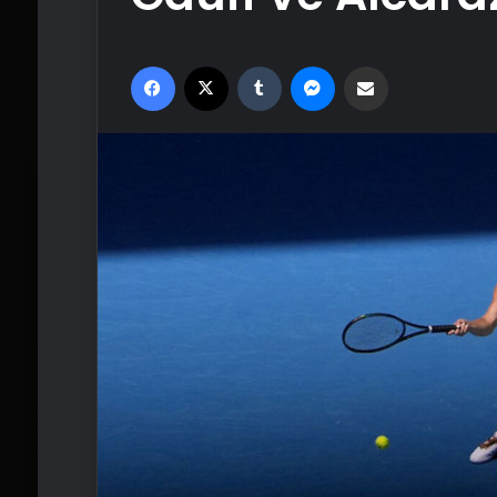
Facebook
X
Tumblr
Messenger
Email'den paylaş