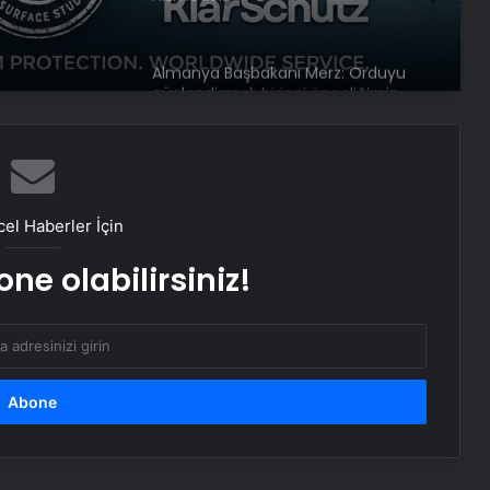
Almanya Başbakanı Merz: Orduyu
güçlendirmek birinci önceliğimiz
Nekbe’nin 77’nci yılı: “Filistinliler
özgürlük için çabalamayı
sürdürecek”
el Haberler İçin
ne olabilirsiniz!
Fidan’dan İstanbul zirvesi
açıklaması: Hâlâ kesin format
netleşmiş değil
İsrail ordusu hedef aldı: Hamas’ın
gölge ismi öldü mü?
İsrail’i endişe sardı: ABD’den dikkat
çeken Türkiye mesajları