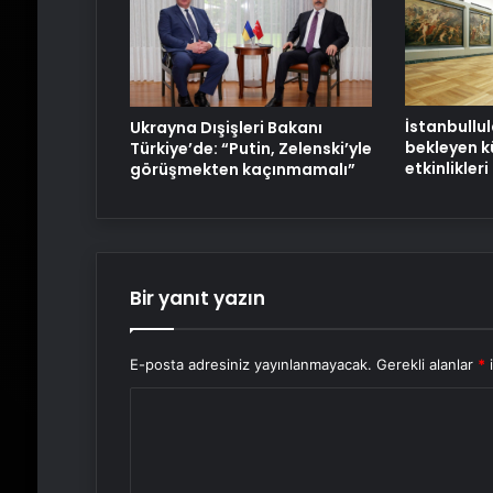
İstanbullul
Ukrayna Dışişleri Bakanı
bekleyen k
Türkiye’de: “Putin, Zelenski’yle
etkinlikleri
görüşmekten kaçınmamalı”
Bir yanıt yazın
E-posta adresiniz yayınlanmayacak.
Gerekli alanlar
*
i
Y
o
r