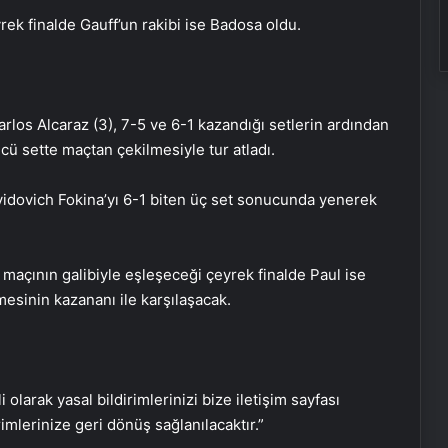
ek finalde Gauff’un rakibi ise Badosa oldu.
los Alcaraz (3), 7-5 ve 6-1 kazandığı setlerin ardından
cü sette maçtan çekilmesiyle tur atladı.
Nekbe’nin 77’nci yılı: “Filistinliler
özgürlük için çabalamayı
vidovich Fokina’yı 6-1 biten üç set sonucunda yenerek
sürdürecek”
Fidan’dan İstanbul zirvesi
 maçının galibiyle eşleşeceği çeyrek finalde Paul ise
açıklaması: Hâlâ kesin format
netleşmiş değil
sinin kazananı ile karşılaşacak.
İsrail ordusu hedef aldı: Hamas’ın
gölge ismi öldü mü?
i olarak yasal bildirimlerinizi bize iletişim sayfası
rimlerinize geri dönüş sağlanılacaktır.”
İsrail’i endişe sardı: ABD’den dikkat