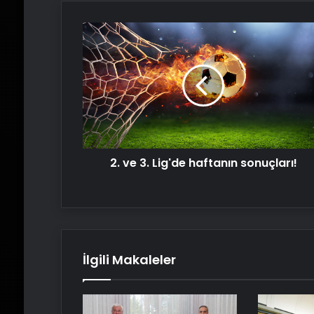
2.
ve
3.
Lig'de
haftanın
sonuçları!
2. ve 3. Lig'de haftanın sonuçları!
İlgili Makaleler