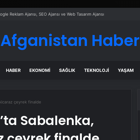
ı Dijital Taşımacılık Yazılımı
Afganistan Haber
HABER
EKONOMI
SAĞLIK
TEKNOLOJI
YAŞAM
Alcaraz çeyrek finalde
’ta Sabalenka,
z çeyrek finalde