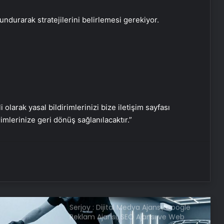
özgürlük için çabalamayı
sürdürecek”
lundurarak stratejilerini belirlemesi gerekiyor.
Fidan’dan İstanbul zirvesi
açıklaması: Hâlâ kesin format
netleşmiş değil
İsrail ordusu hedef aldı: Hamas’ın
gölge ismi öldü mü?
i olarak yasal bildirimlerinizi bize iletişim sayfası
rimlerinize geri dönüş sağlanılacaktır.”
İsrail’i endişe sardı: ABD’den dikkat
çeken Türkiye mesajları
Nuh’un Gemisi bulundu mu?
Serjoy : Dijital Medya Ajansı, Google
Reklam Ajansı, SEO Ajansı ve Web