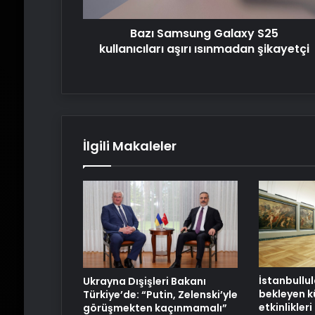
şikayetçi
Bazı Samsung Galaxy S25
kullanıcıları aşırı ısınmadan şikayetçi
İlgili Makaleler
İstanbullul
Ukrayna Dışişleri Bakanı
bekleyen k
Türkiye’de: “Putin, Zelenski’yle
etkinlikleri
görüşmekten kaçınmamalı”