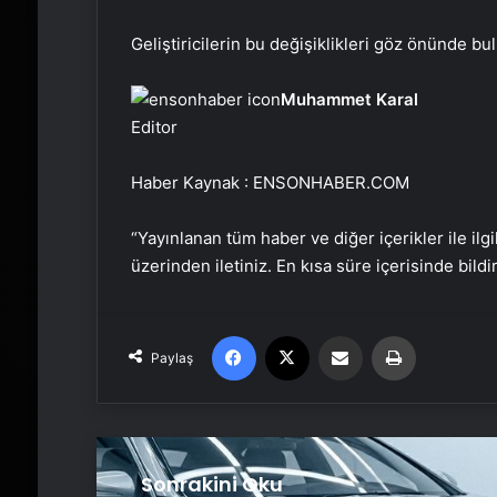
Geliştiricilerin bu değişiklikleri göz önünde bu
Muhammet Karal
Editor
Haber Kaynak : ENSONHABER.COM
“Yayınlanan tüm haber ve diğer içerikler ile ilgil
üzerinden iletiniz. En kısa süre içerisinde bildi
Facebook
X
Email'den paylaş
Yaz
Paylaş
Sonrakini Oku