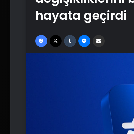
hayata geçirdi
Facebook
X
Tumblr
Messenger
Email'den paylaş