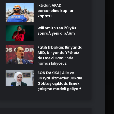
İktidar, AFAD
personeline kapıları
kapattı…
Will Smith’ten 20 yÄ±l
sonraÂ yeni albÃ¼m
Fatih Erbakan: Bir yanda
ABD, bir yanda YPG biz
de Emevi Camii’nde
namaz kılıyoruz
SON DAKİKA | Aile ve
Sosyal Hizmetler Bakanı
Göktaş açıkladı: Esnek
çalışma modeli geliyor!