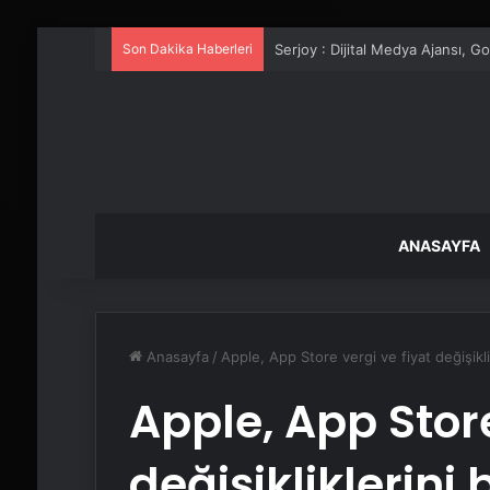
Son Dakika Haberleri
UETDS Nedir ? Uetds.com İle Akıll
ANASAYFA
Anasayfa
/
Apple, App Store vergi ve fiyat değişikli
Apple, App Store
değişikliklerini