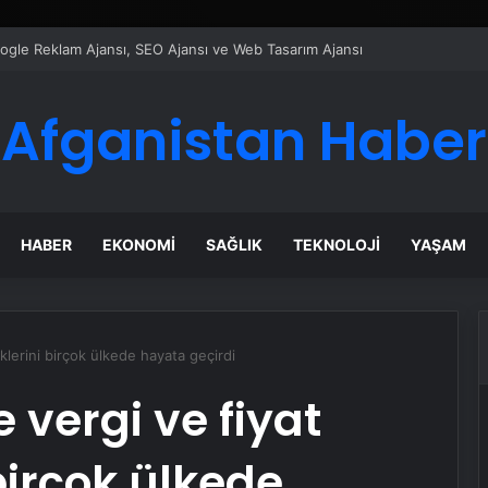
ı Dijital Taşımacılık Yazılımı
Afganistan Haber
HABER
EKONOMI
SAĞLIK
TEKNOLOJI
YAŞAM
klerini birçok ülkede hayata geçirdi
 vergi ve fiyat
 birçok ülkede