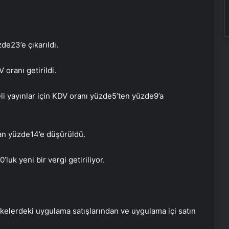
zde
23’e çıkarıldı.
V oranı getirildi.
li yayınlar için KDV oranı yüzde
5’ten yüzde
9’a
an yüzde
14’e düşürüldü.
0’luk yeni bir vergi getiriliyor.
li ülkelerdeki uygulama satışlarından ve uygulama içi satın
Nekbe’nin 77’nci yılı: “Filistinliler