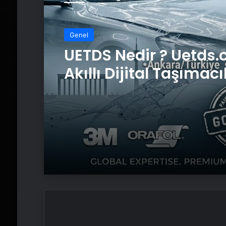
Genel
UETDS Nedir ? Uetds.
Akıllı Dijital Taşımacı
Yazılımı