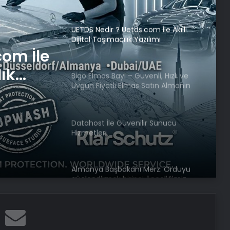
Tasarım Ajansı
UETDS Nedir ? Uetds.com İle Akıllı
Dijital Taşımacılık Yazılımı
com İle
lık
Bigo Elmas Bayi – Güvenli, Hızlı ve
Uygun Fiyatlı Elmas Satın Almanın
Yeni Adresi
Datahost İle Güvenilir Sunucu
Hizmetleri
Almanya Başbakanı Merz: Orduyu
güçlendirmek birinci önceliğimiz
Nekbe’nin 77’nci yılı: “Filistinliler
özgürlük için çabalamayı