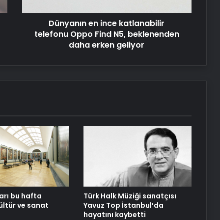
N5,
beklenenden
Dünyanın en ince katlanabilir
daha
UETDS Nedir ? Uetds.com İle Akıllı
Dijital Taşımacılık Yazılımı
erken
telefonu Oppo Find N5, beklenenden
geliyor
daha erken geliyor
Bigo Elmas Bayi – Güvenli, Hızlı ve
Uygun Fiyatlı Elmas Satın Almanın
Yeni Adresi
Datahost İle Güvenilir Sunucu
Hizmetleri
Almanya Başbakanı Merz: Orduyu
güçlendirmek birinci önceliğimiz
arı bu hafta
Türk Halk Müziği sanatçısı
ültür ve sanat
Yavuz Top İstanbul’da
hayatını kaybetti