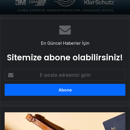
En Güncel Haberler İçin
Sitemize abone olabilirsiniz!
E-
posta
adresinizi
girin
iOS
18.2
ile