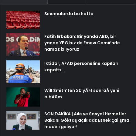
Sinemalarda bu hafta
Fatih Erbakan: Bir yanda ABD, bir
yanda YPG biz de Emevi Camii’nde
namaz kılıyoruz
İktidar, AFAD personeline kapıları
kapattı…
Will Smith’ten 20 yÄ±l sonraÂ yeni
albÃ¼m
SON DAKİKA | Aile ve Sosyal Hizmetler
Bakanı Göktaş açıkladı: Esnek çalışma
modeli geliyor!