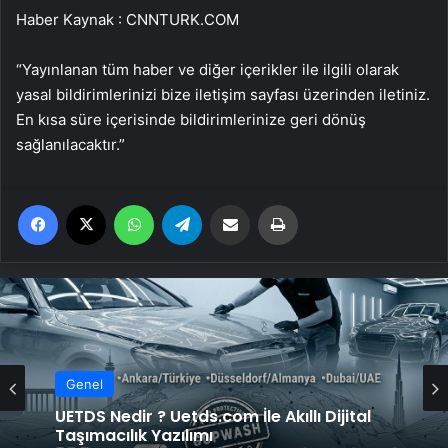
Haber Kaynak : CNNTURK.COM
“Yayınlanan tüm haber ve diğer içerikler ile ilgili olarak
yasal bildirimlerinizi bize iletişim sayfası üzerinden iletiniz.
En kısa süre içerisinde bildirimlerinize geri dönüş
sağlanılacaktır.”
Facebook
X
WhatsApp
Telegram
Email'den paylaş
Yaz
Genel
UETDS Nedir ? Uetds.com İle Akıllı Dijital
Taşımacılık Yazılımı