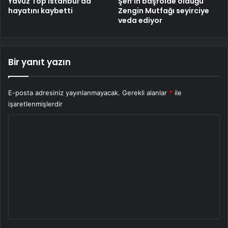
Yavuz Top İstanbul’da
Şen’in başrolde olduğu
hayatını kaybetti
Zengin Mutfağı seyirciye
veda ediyor
Bir yanıt yazın
E-posta adresiniz yayınlanmayacak.
Gerekli alanlar
*
ile
işaretlenmişlerdir
Y
o
r
u
m
*