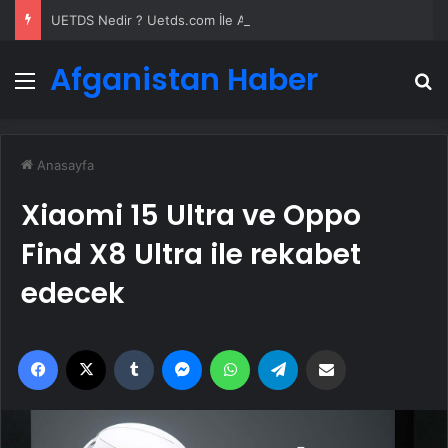
UETDS Nedir ? Uetds.com İle Akıllı Dijital Taşımacılık Yazılımı
Afganistan Haber
Menü
A
Anasayfa
Xiaomi 15 Ultra ve Oppo
Find X8 Ultra ile rekabet
edecek
Facebook
X
Tumblr
Messenger
WhatsApp
Telegram
Email'den paylaş