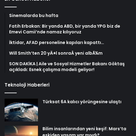
Sinemalarda bu hafta
Fatih Erbakan: Bir yanda ABD, bir yanda YPG biz de
Emevi Camii’nde namaz kılıyoruz
İktidar, AFAD personeline kapıları kapattı…
Will Smith’ten 20 yÄ±l sonraÂ yeni albÃ¼m
SON DAKİKA | Aile ve Sosyal Hizmetler Bakanı Göktaş
açıkladı: Esnek çalışma modeli geliyor!
Teknoloji Haberleri
Türksat 6A kalıcı yörüngesine ulaştı
Bilim insanlarından yeni keşif: Mars’ta
eskiden yaşam var mıydı?