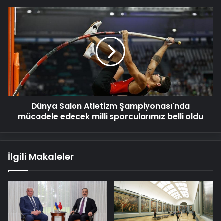
değil
Dünya
mi?
Salon
Atletizm
Şampiyonası'nda
mücadele
edecek
milli
sporcularımız
belli
Dünya Salon Atletizm Şampiyonası'nda
oldu
mücadele edecek milli sporcularımız belli oldu
İlgili Makaleler