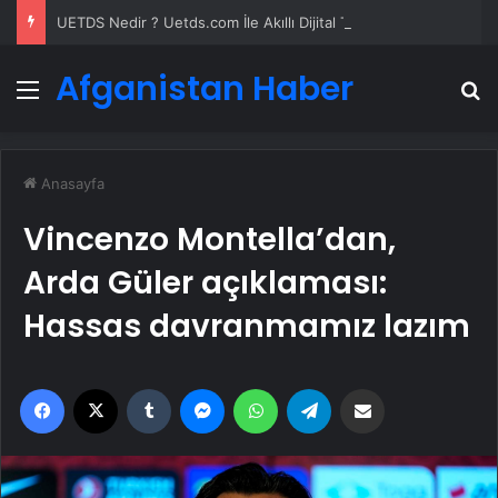
UETDS Nedir ? Uetds.com İle Akıllı Dijital Taşımacılık Yazılımı
Afganistan Haber
Menü
A
Anasayfa
Vincenzo Montella’dan,
Arda Güler açıklaması:
Hassas davranmamız lazım
Facebook
X
Tumblr
Messenger
WhatsApp
Telegram
Email'den paylaş