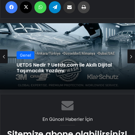
Facebook
X
WhatsApp
Telegram
Email'den paylaş
Yaz
Genel
UETDS Nedir ? Uetds.com İle Akıllı Dijital
Taşımacılık Yazılımı
En Güncel Haberler İçin
Sitemize abone olabilirsiniz!