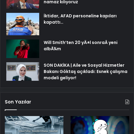
namaz kılıyoruz
İktidar, AFAD personeline kapıları
kapattı…
Will Smith’ten 20 yÄ±l sonraÂ yeni
albÃ¼m
SON DAKİKA | Aile ve Sosyal Hizmetler
Bakanı Göktaş açıkladı: Esnek çalışma
modeli geliyor!
Son Yazılar