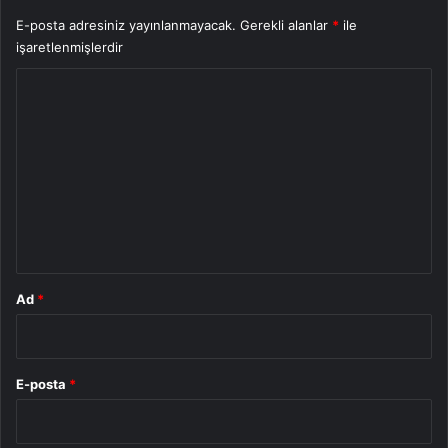
E-posta adresiniz yayınlanmayacak.
Gerekli alanlar
*
ile
işaretlenmişlerdir
Y
o
r
u
m
*
Ad
*
E-posta
*