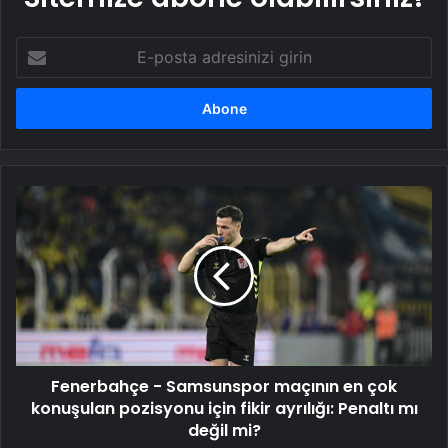
E-
posta
adresinizi
girin
Fenerbahçe
-
Samsunspor
maçının
en
çok
konuşulan
pozisyonu
için
Fenerbahçe - Samsunspor maçının en çok
fikir
ayrılığı:
konuşulan pozisyonu için fikir ayrılığı: Penaltı mı
Penaltı
değil mi?
mı