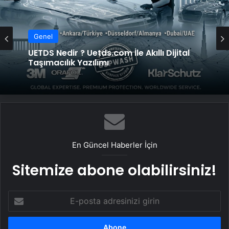
Genel
UETDS Nedir ? Uetds.com İle Akıllı Dijital
Taşımacılık Yazılımı
En Güncel Haberler İçin
Sitemize abone olabilirsiniz!
E-
posta
adresinizi
girin