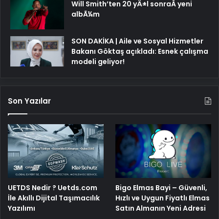
Will Smith’ten 20 yÄ±l sonraÂ yeni
albÃ¼m
SON DAKİKA | Aile ve Sosyal Hizmetler
Bakanı Göktaş açıkladı: Esnek çalışma
modeli geliyor!
Son Yazılar
Bigo Elmas Bayi – Güvenli,
UETDS Nedir ? Uetds.com
Hızlı ve Uygun Fiyatlı Elmas
İle Akıllı Dijital Taşımacılık
Satın Almanın Yeni Adresi
Yazılımı