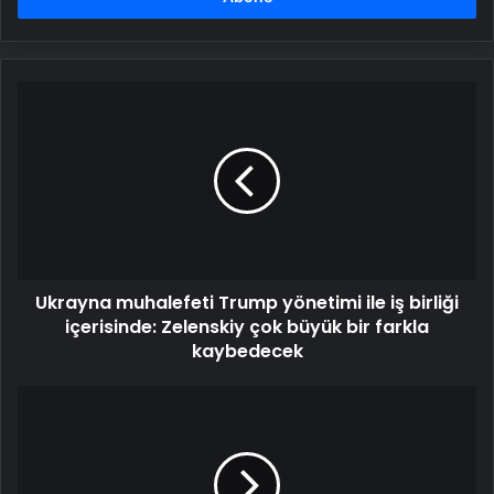
Ukrayna
muhalefeti
Trump
yönetimi
ile
iş
birliği
içerisinde:
Zelenskiy
Ukrayna muhalefeti Trump yönetimi ile iş birliği
çok
büyük
içerisinde: Zelenskiy çok büyük bir farkla
bir
kaybedecek
farkla
kaybedecek
Paris’te
bomba
alarmı:
Tren
seferleri