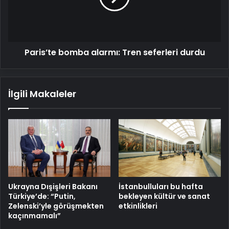
durdu
Paris’te bomba alarmı: Tren seferleri durdu
İlgili Makaleler
İstanbulluları bu hafta
Ukrayna Dışişleri Bakanı
bekleyen kültür ve sanat
Türkiye’de: “Putin,
etkinlikleri
Zelenski’yle görüşmekten
kaçınmamalı”