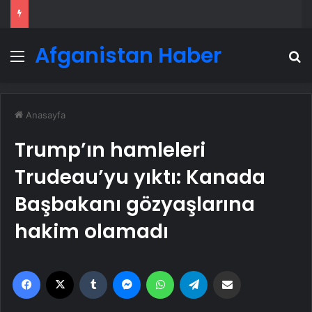
Afganistan Haber
Menü
A
Anasayfa
Trump’ın hamleleri
Trudeau’yu yıktı: Kanada
Başbakanı gözyaşlarına
hakim olamadı
Facebook
X
Tumblr
Messenger
WhatsApp
Telegram
Email'den paylaş