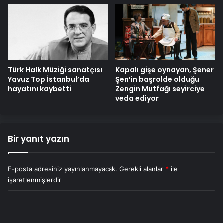
Türk Halk Müziği sanatçısı
Kapalı gişe oynayan, Şener
Yavuz Top İstanbul’da
Şen’in başrolde olduğu
hayatını kaybetti
Zengin Mutfağı seyirciye
veda ediyor
Bir yanıt yazın
E-posta adresiniz yayınlanmayacak.
Gerekli alanlar
*
ile
işaretlenmişlerdir
Y
o