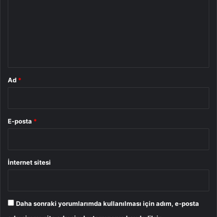
r
u
m
*
Ad
*
E-posta
*
İnternet sitesi
Daha sonraki yorumlarımda kullanılması için adım, e-posta