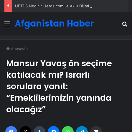
UETDS Nedir ? Uetds.com İle Akıllı Dijital Taşımacılık Yazılımı
Afganistan Haber
Menü
A
Anasayfa
Mansur Yavaş ön seçime
katılacak mı? Israrlı
sorulara yanıt:
“Emeklilerimizin yanında
olacağız”
Facebook
X
Tumblr
Messenger
WhatsApp
Telegram
Email'den paylaş