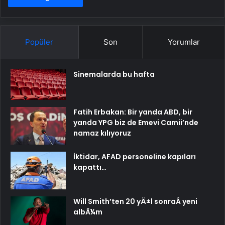
Popüler
Son
Yorumlar
Sinemalarda bu hafta
Fatih Erbakan: Bir yanda ABD, bir
yanda YPG biz de Emevi Camii’nde
namaz kılıyoruz
İktidar, AFAD personeline kapıları
kapattı…
Will Smith’ten 20 yÄ±l sonraÂ yeni
albÃ¼m