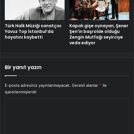
Türk Halk Müziği sanatçısı
Kapalı gişe oynayan, Şener
Yavuz Top İstanbul’da
Şen’in başrolde olduğu
hayatını kaybetti
Zengin Mutfağı seyirciye
veda ediyor
Bir yanıt yazın
E-posta adresiniz yayınlanmayacak.
Gerekli alanlar
*
ile
işaretlenmişlerdir
Y
o
r
u