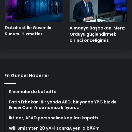
Datahost İle Güvenilir
Almanya Başbakanı Merz:
Sunucu Hizmetleri
Orduyu güçlendirmek
birinci önceliğimiz
En Güncel Haberler
Sinemalarda bu hafta
Fatih Erbakan: Bir yanda ABD, bir yanda YPG biz de
Emevi Camii’nde namaz kılıyoruz
İktidar, AFAD personeline kapıları kapattı…
Will Smith’ten 20 yÄ±l sonraÂ yeni albÃ¼m