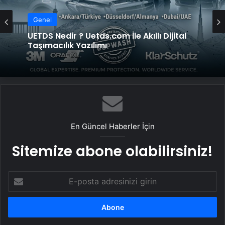
Genel
UETDS Nedir ? Uetds.com İle Akıllı Dijital
Taşımacılık Yazılımı
En Güncel Haberler İçin
Sitemize abone olabilirsiniz!
E-
posta
adresinizi
girin