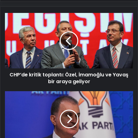
CHP’de
kritik
toplantı:
Özel,
İmamoğlu
ve
Yavaş
bir
araya
CHP’de kritik toplantı: Özel, İmamoğlu ve Yavaş
geliyor
bir araya geliyor
Ömer
Çelik'ten
Özgür
Özel'e
Gazze
tepkisi