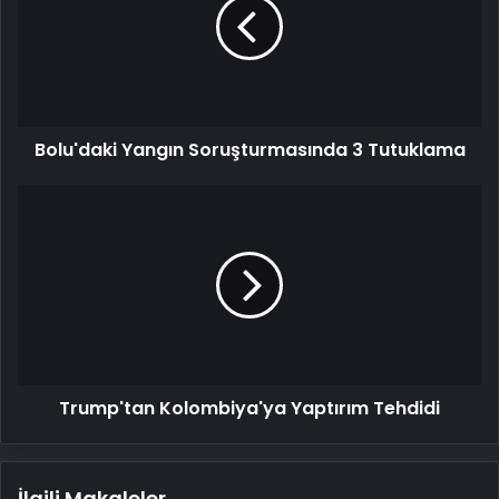
3
Tutuklama
Bolu'daki Yangın Soruşturmasında 3 Tutuklama
Trump'tan
Kolombiya'ya
Yaptırım
Tehdidi
Trump'tan Kolombiya'ya Yaptırım Tehdidi
İlgili Makaleler