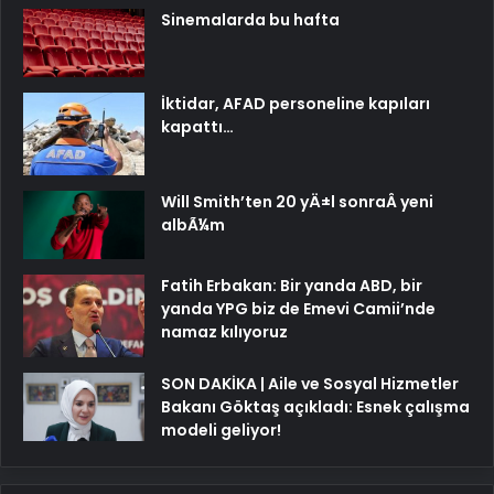
Sinemalarda bu hafta
İktidar, AFAD personeline kapıları
kapattı…
Will Smith’ten 20 yÄ±l sonraÂ yeni
albÃ¼m
Fatih Erbakan: Bir yanda ABD, bir
yanda YPG biz de Emevi Camii’nde
namaz kılıyoruz
SON DAKİKA | Aile ve Sosyal Hizmetler
Bakanı Göktaş açıkladı: Esnek çalışma
modeli geliyor!