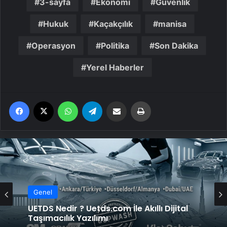
3-sayfa
Ekonomi
Güvenlik
Hukuk
Kaçakçılık
manisa
Operasyon
Politika
Son Dakika
Yerel Haberler
Facebook
X
WhatsApp
Telegram
Email'den paylaş
Yaz
Genel
UETDS Nedir ? Uetds.com İle Akıllı Dijital
Taşımacılık Yazılımı