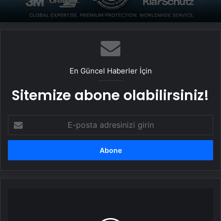
En Güncel Haberler İçin
Sitemize abone olabilirsiniz!
E-
posta
adresinizi
girin
Bolu'daki
Yangın
Soruşturmasında