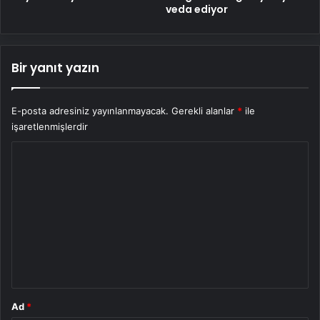
veda ediyor
Bir yanıt yazın
E-posta adresiniz yayınlanmayacak.
Gerekli alanlar
*
ile
işaretlenmişlerdir
Y
o
r
u
m
*
Ad
*