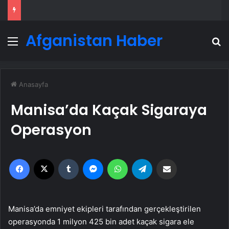
Afganistan Haber
Menü
A
Anasayfa
Manisa’da Kaçak Sigaraya
Operasyon
Facebook
X
Tumblr
Messenger
WhatsApp
Telegram
Email'den paylaş
Manisa’da emniyet ekipleri tarafından gerçekleştirilen
operasyonda 1 milyon 425 bin adet kaçak sigara ele