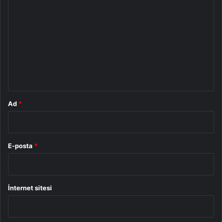
o
r
u
m
*
Ad
*
E-posta
*
İnternet sitesi