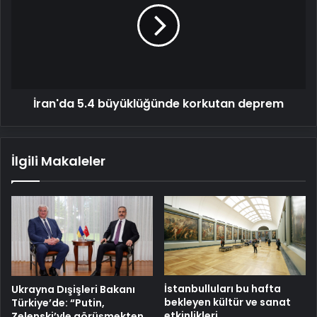
Şubat
korkutan
2025
deprem
İran'da 5.4 büyüklüğünde korkutan deprem
İlgili Makaleler
İstanbulluları bu hafta
Ukrayna Dışişleri Bakanı
bekleyen kültür ve sanat
Türkiye’de: “Putin,
etkinlikleri
Zelenski’yle görüşmekten