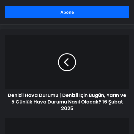
adresinizi
girin
Denizli
Hava
Durumu
|
Denizli
İçin
Bugün,
Yarın
ve
Denizli Hava Durumu | Denizli İçin Bugün, Yarın ve
5
Günlük
5 Günlük Hava Durumu Nasıl Olacak? 16 Şubat
Hava
2025
Durumu
Nasıl
İran'da
Olacak?
5.4
16
büyüklüğünde