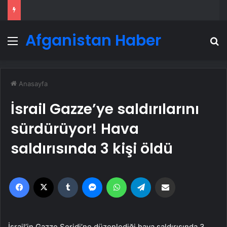
Afganistan Haber
Menü
A
Anasayfa
İsrail Gazze’ye saldırılarını
sürdürüyor! Hava
saldırısında 3 kişi öldü
Facebook
X
Tumblr
Messenger
WhatsApp
Telegram
Email'den paylaş
İsrail’in Gazze Şeridi’ne düzenlediği hava saldırısında 3