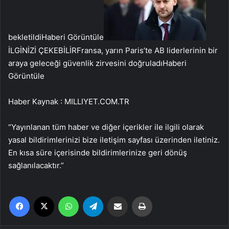
bekletildi
Haberi Görüntüle
İLGİNİZİ ÇEKEBİLİR
Fransa, yarın Paris’te AB liderlerinin bir
araya geleceği güvenlik zirvesini doğruladı
Haberi
Görüntüle
Haber Kaynak : MILLIYET.COM.TR
“Yayınlanan tüm haber ve diğer içerikler ile ilgili olarak
yasal bildirimlerinizi bize iletişim sayfası üzerinden iletiniz.
En kısa süre içerisinde bildirimlerinize geri dönüş
sağlanılacaktır.”
Facebook
X
WhatsApp
Telegram
Email'den paylaş
Yaz