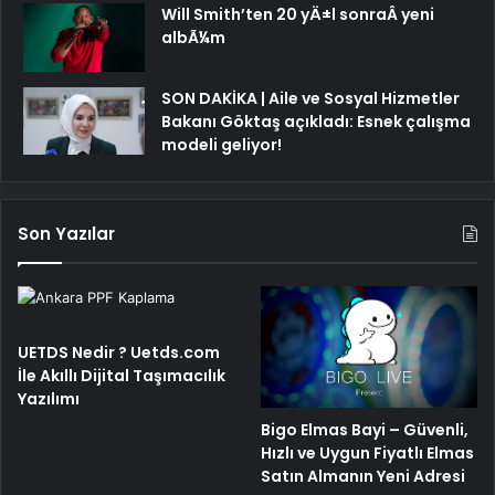
Will Smith’ten 20 yÄ±l sonraÂ yeni
albÃ¼m
SON DAKİKA | Aile ve Sosyal Hizmetler
Bakanı Göktaş açıkladı: Esnek çalışma
modeli geliyor!
Son Yazılar
UETDS Nedir ? Uetds.com
İle Akıllı Dijital Taşımacılık
Yazılımı
Bigo Elmas Bayi – Güvenli,
Hızlı ve Uygun Fiyatlı Elmas
Satın Almanın Yeni Adresi