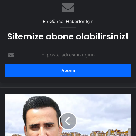
En Güncel Haberler İçin
Sitemize abone olabilirsiniz!
E-
posta
adresinizi
girin
Bütün
kazancını
gayrimenkule
yatırmış!
İşte
Emrah'ın
sahip