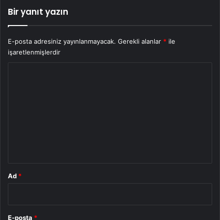
Bir yanıt yazın
E-posta adresiniz yayınlanmayacak.
Gerekli alanlar
*
ile
işaretlenmişlerdir
Y
o
r
u
m
*
Ad
*
E-posta
*