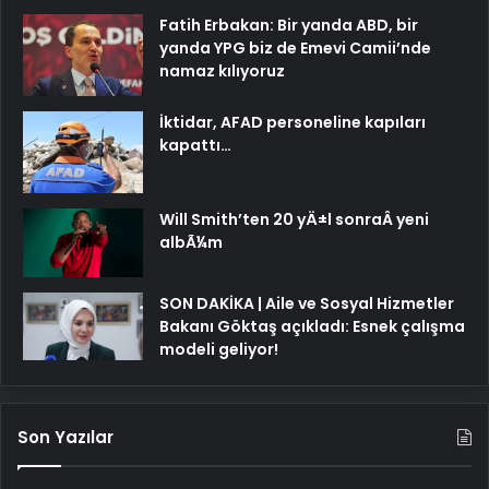
Fatih Erbakan: Bir yanda ABD, bir
yanda YPG biz de Emevi Camii’nde
namaz kılıyoruz
İktidar, AFAD personeline kapıları
kapattı…
Will Smith’ten 20 yÄ±l sonraÂ yeni
albÃ¼m
SON DAKİKA | Aile ve Sosyal Hizmetler
Bakanı Göktaş açıkladı: Esnek çalışma
modeli geliyor!
Son Yazılar