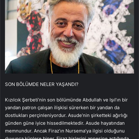
SON BÖLÜMDE NELER YAŞANDI?
Kızılcık Şerbeti’nin son bölümünde Abdullah ve Işıl’ın bir
yandan patron çalışan ilişkisi sürerken bir yandan da
dostlukları perçinleniyordur. Asude’nin şirketteki ağırlığı
günden güne iyice hissedilmektedir. Asude hayatından
memnundur. Ancak Firaz’ın Nursema’ya ilgisi olduğunu
duyunca küplere biner. Firaz hislerini annesine açtığında