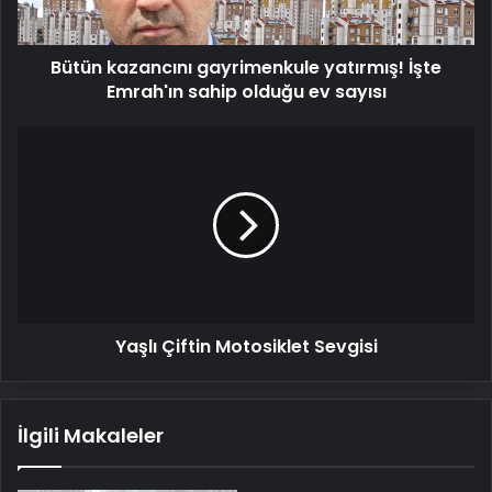
olduğu
ev
Bütün kazancını gayrimenkule yatırmış! İşte
sayısı
Emrah'ın sahip olduğu ev sayısı
Yaşlı
Çiftin
Motosiklet
Sevgisi
Yaşlı Çiftin Motosiklet Sevgisi
İlgili Makaleler