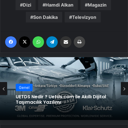
Dizi
Hamdi Alkan
Magazin
Son Dakika
Televizyon
Facebook
X
WhatsApp
Telegram
Email'den paylaş
Yaz
Genel
UETDS Nedir ? Uetds.com İle Akıllı Dijital
Taşımacılık Yazılımı