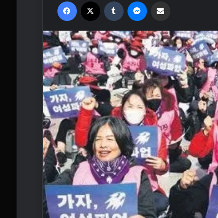
Facebook
X
Tumblr
Messenger
Email'den paylaş