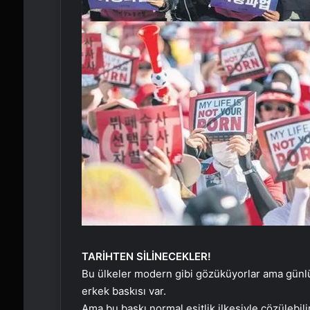
TARİHTEN SİLİNECEKLER!
Bu ülkeler modern gibi gözüküyorlar ama günlük
erkek baskısı var.
Ama bu baskı normal eşitlik ilkesiyle çözülebili