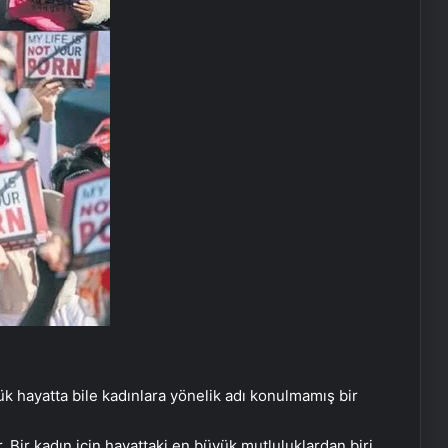
 hayatta bile kadınlara yönelik adı konulmamış bir
r. Bir kadın için hayattaki en büyük mutluluklardan biri