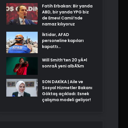
Fatih Erbakan: Bir yanda
ABD, bir yanda YPG biz
de Emevi Camii’nde
namaz kılıyoruz
İktidar, AFAD
personeline kapıları
kapattı…
Will Smith’ten 20 yÄ±l
sonraÂ yeni albÃ¼m
SON DAKİKA | Aile ve
Sosyal Hizmetler Bakanı
Göktaş açıkladı: Esnek
çalışma modeli geliyor!