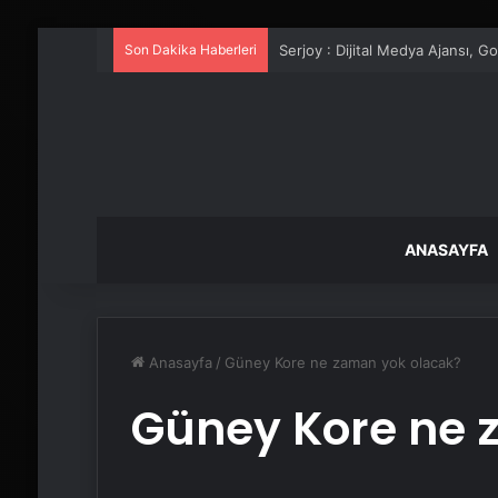
Son Dakika Haberleri
UETDS Nedir ? Uetds.com İle Akıll
ANASAYFA
Anasayfa
/
Güney Kore ne zaman yok olacak?
Güney Kore ne 