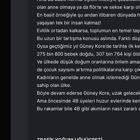
olan anne olmaya ya da flörte ve sekse karşı o
En basit örneğiyle şu andan itibaren dünyada 
yaşayan tek bir insan kalmaz!
Evlilik ortadan kalkarsa, toplumun en temel taş
Bu uzun bir tartışma konusu aslında. Farklı düş
Oysa geçtiğimiz yıl Güney Kore’de tarihte ilk 
275 bin 800 bebek doğdu, 307 bin 764 kişi öld
Ve ülkede düşük doğum oranlarına önlem amacıyl
de çocuk sayısını artırma politikalarına karşı çık
Kadınların genelde anne olmak istemediği Gün
sahip olan ülke.
Böyle devam ederse Güney Kore, uzak gelecekte 
Ama öncesinde 4B üyeleri huzur evlerinde kend
Bu rakamlar bile 4B gibi akımların nasıl zararlı
TRAFİK YOĞUNLUĞU
ÜCRETİ