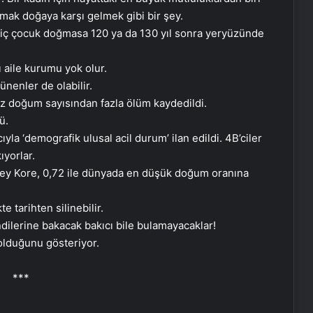
lmak doğaya karşı gelmek gibi bir şey.
hiç çocuk doğmasa 120 ya da 130 yıl sonra yeryüzünde
ı aile kurumu yok olur.
ünenler de olabilir.
kez doğum sayısından fazla ölüm kaydedildi.
ü.
a ‘demografik ulusal acil durum’ ilan edildi. 4B’ciler
ıyorlar.
ey Kore, 0,72 ile dünyada en düşük doğum oranına
tarihten silinebilir.
ilerine bakacak bakıcı bile bulamayacaklar!
 olduğunu gösteriyor.
***