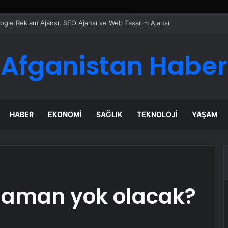
ı Dijital Taşımacılık Yazılımı
Afganistan Haber
HABER
EKONOMI
SAĞLIK
TEKNOLOJI
YAŞAM
zaman yok olacak?