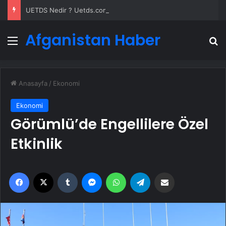
UETDS Nedir ? Uetds.com İle Akıllı Dijital Taşımacılık Yazılımı
Afganistan Haber
Menü
A
Anasayfa
/
Ekonomi
Ekonomi
Görümlü’de Engellilere Özel
Etkinlik
Facebook
X
Tumblr
Messenger
WhatsApp
Telegram
Email'den paylaş