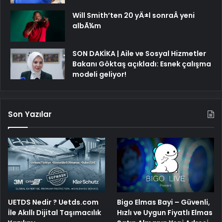
Will Smith’ten 20 yÄ±l sonraÂ yeni
albÃ¼m
SON DAKİKA | Aile ve Sosyal Hizmetler
Bakanı Göktaş açıkladı: Esnek çalışma
modeli geliyor!
Son Yazılar
UETDS Nedir ? Uetds.com
Bigo Elmas Bayi – Güvenli,
İle Akıllı Dijital Taşımacılık
Hızlı ve Uygun Fiyatlı Elmas