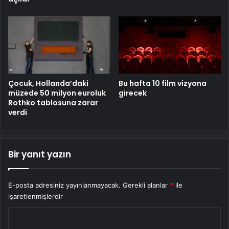
Çocuk, Hollanda’daki
Bu hafta 10 film vizyona
müzede 50 milyon euroluk
girecek
Rothko tablosuna zarar
verdi
Bir yanıt yazın
E-posta adresiniz yayınlanmayacak.
Gerekli alanlar
*
ile
işaretlenmişlerdir
Y