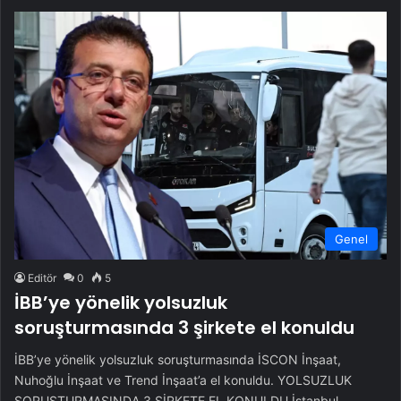
Genel
Editör
0
5
İBB’ye yönelik yolsuzluk
soruşturmasında 3 şirkete el konuldu
İBB’ye yönelik yolsuzluk soruşturmasında İSCON İnşaat,
Nuhoğlu İnşaat ve Trend İnşaat’a el konuldu. YOLSUZLUK
SORUŞTURMASINDA 3 ŞİRKETE EL KONULDU İstanbul…