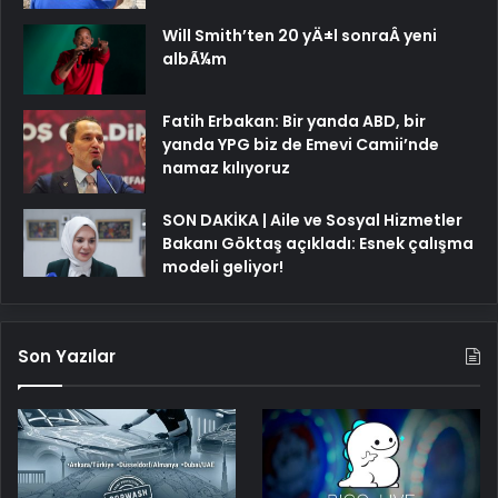
Will Smith’ten 20 yÄ±l sonraÂ yeni
albÃ¼m
Fatih Erbakan: Bir yanda ABD, bir
yanda YPG biz de Emevi Camii’nde
namaz kılıyoruz
SON DAKİKA | Aile ve Sosyal Hizmetler
Bakanı Göktaş açıkladı: Esnek çalışma
modeli geliyor!
Son Yazılar