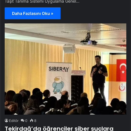
Taşıt Tanıma Sistemi Uygulama Genel…
Daha Fazlasını Oku »
Editör
0
8
Tekirdağ’da öğrenciler siber suçlara