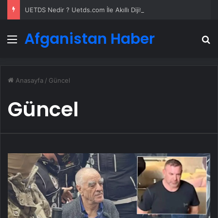
UETDS Nedir ? Uetds.com İle Akıllı Dijital Taşımacılık Yazılımı
Afganistan Haber
Menü
A
Anasayfa
/
Güncel
Güncel