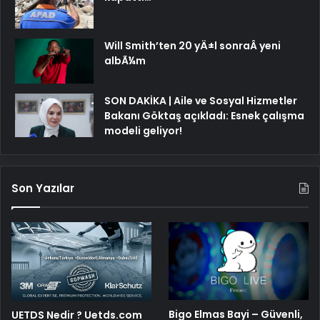
Will Smith’ten 20 yÄ±l sonraÂ yeni
albÃ¼m
SON DAKİKA | Aile ve Sosyal Hizmetler
Bakanı Göktaş açıkladı: Esnek çalışma
modeli geliyor!
Son Yazılar
Bigo Elmas Bayi – Güvenli,
UETDS Nedir ? Uetds.com