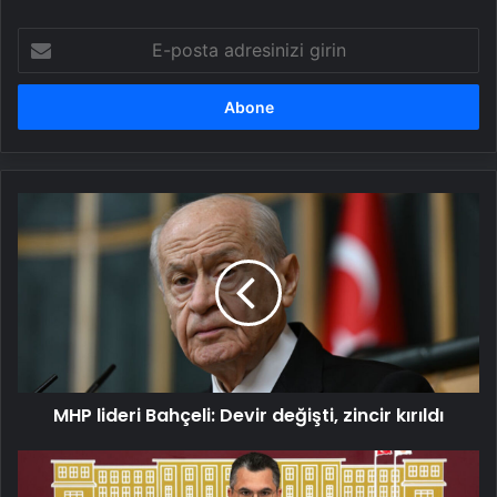
E-
posta
adresinizi
girin
MHP
lideri
Bahçeli:
Devir
değişti,
zincir
kırıldı
MHP lideri Bahçeli: Devir değişti, zincir kırıldı
DEVA
Partili