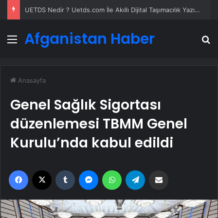
UETDS Nedir ? Uetds.com İle Akıllı Dijital Taşımacılık Yazılımı
Afganistan Haber
Menü
A
Anasayfa
Genel Sağlık Sigortası
düzenlemesi TBMM Genel
Kurulu’nda kabul edildi
Facebook
X
Tumblr
Messenger
WhatsApp
Telegram
Email'den paylaş