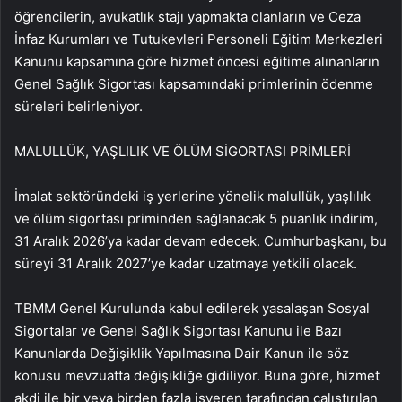
öğrencilerin, avukatlık stajı yapmakta olanların ve Ceza
İnfaz Kurumları ve Tutukevleri Personeli Eğitim Merkezleri
Kanunu kapsamına göre hizmet öncesi eğitime alınanların
Genel Sağlık Sigortası kapsamındaki primlerinin ödenme
süreleri belirleniyor.
MALULLÜK, YAŞLILIK VE ÖLÜM SİGORTASI PRİMLERİ
İmalat sektöründeki iş yerlerine yönelik malullük, yaşlılık
ve ölüm sigortası priminden sağlanacak 5 puanlık indirim,
31 Aralık 2026’ya kadar devam edecek. Cumhurbaşkanı, bu
süreyi 31 Aralık 2027’ye kadar uzatmaya yetkili olacak.
TBMM Genel Kurulunda kabul edilerek yasalaşan Sosyal
Sigortalar ve Genel Sağlık Sigortası Kanunu ile Bazı
Kanunlarda Değişiklik Yapılmasına Dair Kanun ile söz
konusu mevzuatta değişikliğe gidiliyor. Buna göre, hizmet
akdi ile bir veya birden fazla işveren tarafından çalıştırılan