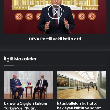
vekil
istifa
etti
DEVA Partili vekil istifa etti
İlgili Makaleler
İstanbulluları bu hafta
Ukrayna Dışişleri Bakanı
bekleyen kültür ve sanat
Türkiye’de: “Putin,