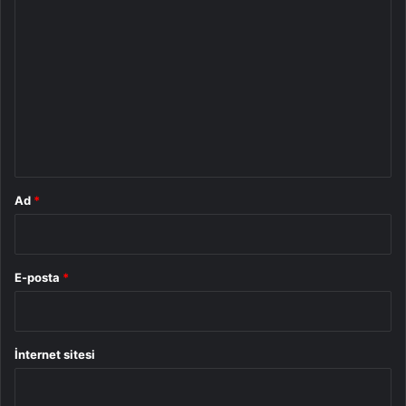
Y
o
r
u
m
*
Ad
*
E-posta
*
İnternet sitesi