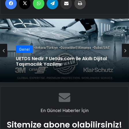
Genel
Bigo Elmas Bayi – Güvenli, Hızlı ve Uygun
Genel
Fiyatlı Elmas Satın Almanın Yeni Adresi
UETDS Nedir ? Uetds.com İle Akıllı Dijital
Taşımacılık Yazılımı
En Güncel Haberler İçin
Sitemize abone olabilirsiniz!