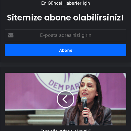
En Güncel Haberler İçin
Sitemize abone olabilirsiniz!
E-
posta
adresinizi
girin
"Meclis
adres
olmalı"