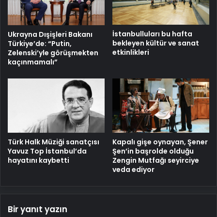
İstanbulluları bu hafta
Ukrayna Dışişleri Bakanı
bekleyen kültür ve sanat
Türkiye’de: “Putin,
etkinlikleri
Zelenski’yle görüşmekten
kaçınmamalı”
Türk Halk Müziği sanatçısı
Kapalı gişe oynayan, Şener
Yavuz Top İstanbul’da
Şen’in başrolde olduğu
hayatını kaybetti
Zengin Mutfağı seyirciye
veda ediyor
Bir yanıt yazın