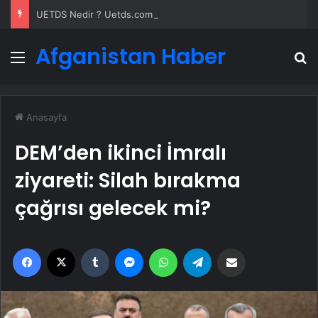
UETDS Nedir ? Uetds.com İle Akıllı Dijital Taşımacılık Yazılımı
Afganistan Haber
Menü
A
Anasayfa
DEM’den ikinci İmralı
ziyareti: Silah bırakma
çağrısı gelecek mi?
Facebook
X
Tumblr
Messenger
WhatsApp
Telegram
Email'den paylaş