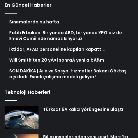
En Güncel Haberler
Sinemalarda bu hafta
Fatih Erbakan: Bir yanda ABD, bir yanda YPG biz de
Emevi Camii’nde namaz kılıyoruz
İktidar, AFAD personeline kapıları kapattı…
Will Smith’ten 20 yÄ±l sonraÂ yeni albÃ¼m
SON DAKİKA | Aile ve Sosyal Hizmetler Bakanı Göktaş
açıkladı: Esnek çalışma modeli geliyor!
Teknoloji Haberleri
Türksat 6A kalıcı yörüngesine ulaştı
Bilim insanlarından yeni keşif: Mars’ta