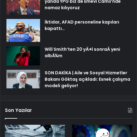
yanda YPG biz de Emevi Camii’nde
namaz kılıyoruz
İktidar, AFAD personeline kapıları
kapattı…
Will Smith’ten 20 yÄ±l sonraÂ yeni
albÃ¼m
SON DAKİKA | Aile ve Sosyal Hizmetler
Bakanı Göktaş açıkladı: Esnek çalışma
modeli geliyor!
Son Yazılar