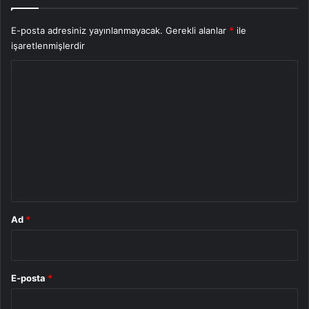
E-posta adresiniz yayınlanmayacak.
Gerekli alanlar
*
ile
işaretlenmişlerdir
Y
o
r
u
m
*
Ad
*
E-posta
*