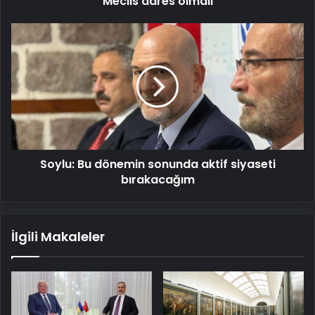
"Meclis adres olmalı"
Soylu:
Bu
dönemin
sonunda
aktif
siyaseti
bırakacağım
Soylu: Bu dönemin sonunda aktif siyaseti
bırakacağım
İlgili Makaleler