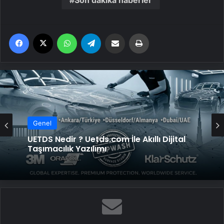
Son dakika haberler
Facebook
X
WhatsApp
Telegram
Email'den paylaş
Yaz
Genel
UETDS Nedir ? Uetds.com İle Akıllı Dijital
Taşımacılık Yazılımı