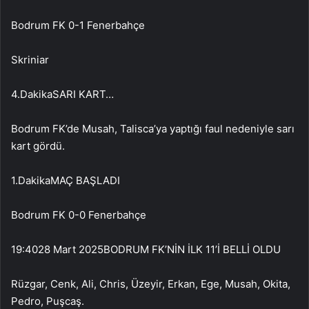
Bodrum FK 0-1 Fenerbahçe
Skriniar
4.Dakika
SARI KART…
Bodrum FK’de Musah, Talisca’ya yaptığı faul nedeniyle sarı
kart gördü.
1.Dakika
MAÇ BAŞLADI
Bodrum FK 0-0 Fenerbahçe
19:40
28 Mart 2025
BODRUM FK’NİN İLK 11’İ BELLİ OLDU
Rüzgar, Cenk, Ali, Chris, Üzeyir, Erkan, Ege, Musah, Okita,
Pedro, Puşcaş.