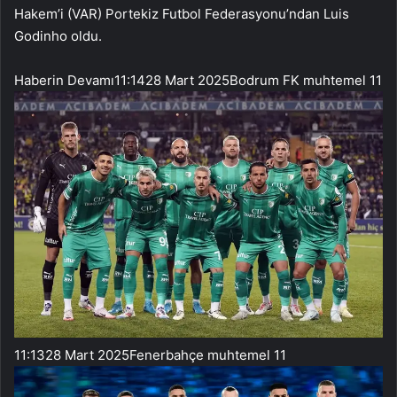
Hakem’i (VAR) Portekiz Futbol Federasyonu’ndan Luis
Godinho oldu.
Haberin Devamı
11:14
28 Mart 2025
Bodrum FK muhtemel 11
11:13
28 Mart 2025
Fenerbahçe muhtemel 11