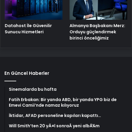
Datahost İle Güvenilir
Almanya Başbakanı Merz:
Sunucu Hizmetleri
Orduyu güçlendirmek
birinci önceliğimiz
En Güncel Haberler
Sinemalarda bu hafta
Fatih Erbakan: Bir yanda ABD, bir yanda YPG biz de
Emevi Camii’nde namaz kılıyoruz
İktidar, AFAD personeline kapıları kapattı…
Will Smith’ten 20 yÄ±l sonraÂ yeni albÃ¼m