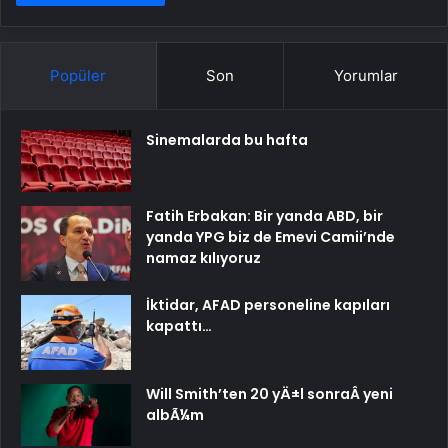
Popüler
Son
Yorumlar
Sinemalarda bu hafta
Fatih Erbakan: Bir yanda ABD, bir
yanda YPG biz de Emevi Camii’nde
namaz kılıyoruz
İktidar, AFAD personeline kapıları
kapattı…
Will Smith’ten 20 yÄ±l sonraÂ yeni
albÃ¼m