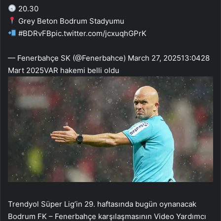
20.30
Grey Beton Bodrum Stadyumu
#BDRvFBpic.twitter.com/jcxuqhGPrK
— Fenerbahçe SK (@Fenerbahce) March 27, 2025
13:04
28
Mart 2025
VAR hakemi belli oldu
Trendyol Süper Lig’in 29. haftasında bugün oynanacak
Bodrum FK – Fenerbahçe karşılaşmasının Video Yardımcı