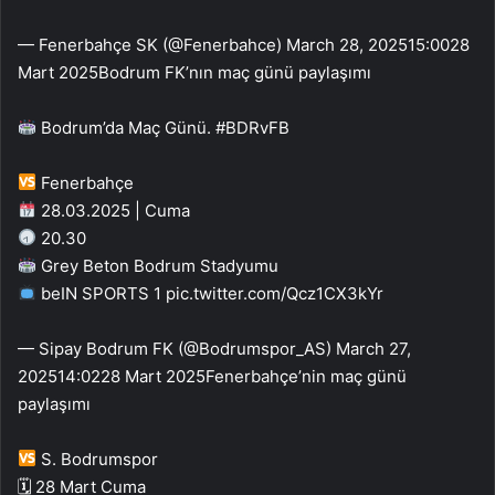
— Fenerbahçe SK (@Fenerbahce) March 28, 2025
15:00
28
Mart 2025
Bodrum FK’nın maç günü paylaşımı
Bodrum’da Maç Günü. #BDRvFB
Fenerbahçe
28.03.2025 | Cuma
20.30
Grey Beton Bodrum Stadyumu
beIN SPORTS 1 pic.twitter.com/Qcz1CX3kYr
— Sipay Bodrum FK (@Bodrumspor_AS) March 27,
2025
14:02
28 Mart 2025
Fenerbahçe’nin maç günü
paylaşımı
S. Bodrumspor
🗓 28 Mart Cuma