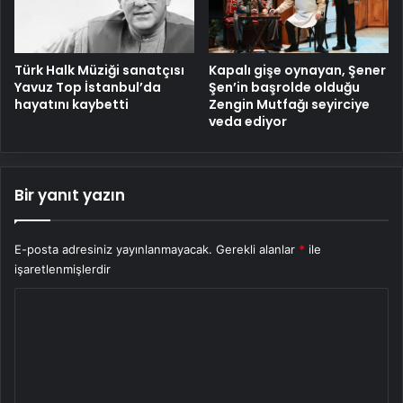
Türk Halk Müziği sanatçısı
Kapalı gişe oynayan, Şener
Yavuz Top İstanbul’da
Şen’in başrolde olduğu
hayatını kaybetti
Zengin Mutfağı seyirciye
veda ediyor
Bir yanıt yazın
E-posta adresiniz yayınlanmayacak.
Gerekli alanlar
*
ile
işaretlenmişlerdir
Y
o
r
u