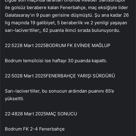
ile golsüz berabere kalan Fenerbahçe, maç eksiğiyle lider
Galatasaray’ın 9 puan gerisine düşmüştü. Şu ana kadar 26
lig maçında 19 galibiyet, 5 beraberlik ve 2 yenilgi yaşayan
sarı-lacivertliler;, 62 puanla ikinci sırada bulunuyordu.
22:52
28 Mart 2025
BODRUM FK EVİNDE MAĞLUP
Bodrum temsilcisi ise haftayı 30 puanda kapattı.
22:50
28 Mart 2025
FENERBAHÇE YARIŞI SÜRDÜRÜ
Sarı-lacivertliler, bu sonucun ardından puanını 65’e
yükseltti.
22:48
28 Mart 2025
MAÇ SONUCU
Bodrum FK 2-4 Fenerbahçe