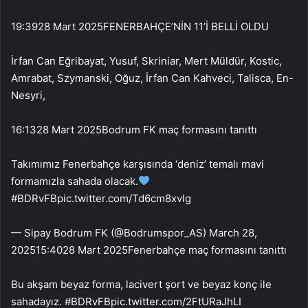
19:39
28 Mart 2025
FENERBAHÇE’NİN 11’İ BELLİ OLDU
İrfan Can Eğribayat, Yusuf, Skriniar, Mert Müldür, Kostic,
Amrabat, Szymanski, Oğuz, İrfan Can Kahveci, Talisca, En-
Nesyri,
16:13
28 Mart 2025
Bodrum FK maç formasını tanıttı
Takımımız Fenerbahçe karşısında ‘deniz’ temalı mavi
formamızla sahada olacak.
#BDRvFBpic.twitter.com/Td6cm8xvlg
— Sipay Bodrum FK (@Bodrumspor_AS) March 28,
2025
15:40
28 Mart 2025
Fenerbahçe maç formasını tanıttı
Bu akşam beyaz forma, lacivert şort ve beyaz konç ile
sahadayız. #BDRvFBpic.twitter.com/2FtURaJhLI