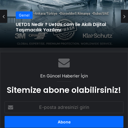
Genel
Bigo Elmas Bayi – Güvenli, Hızlı ve Uygun
Fiyatlı Elmas Satın Almanın Yeni Adresi
En Güncel Haberler İçin
Sitemize abone olabilirsiniz!
E-
posta
adresinizi
girin