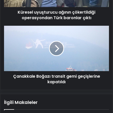
çıktı
Küresel uyuşturucu ağının çökertildiği
operasyondan Türk baronlar çıktı
Çanakkale
Boğazı
transit
gemi
geçişlerine
kapatıldı
Çanakkale Boğazı transit gemi geçişlerine
kapatıldı
İlgili Makaleler