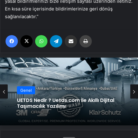
yasal bildirimlerinizi bize iletişim sayfası üzerinden iletiniz.
En kısa süre içerisinde bildirimlerinize geri dönüş
sağlanılacaktır.”
Facebook
X
WhatsApp
Telegram
Email'den paylaş
Yaz
Genel
UETDS Nedir ? Uetds.com İle Akıllı Dijital
Taşımacılık Yazılımı