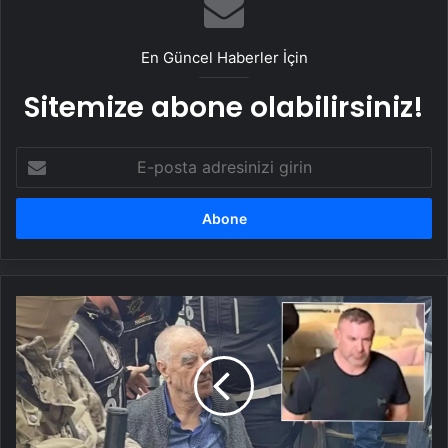
En Güncel Haberler İçin
Sitemize abone olabilirsiniz!
E-
posta
adresinizi
girin
Küresel
uyuşturucu
ağının
çökertildiği
operasyondan
Türk
baronlar