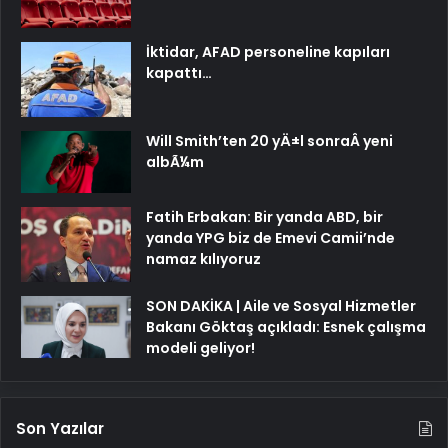
İktidar, AFAD personeline kapıları
kapattı…
Will Smith’ten 20 yÄ±l sonraÂ yeni
albÃ¼m
Fatih Erbakan: Bir yanda ABD, bir
yanda YPG biz de Emevi Camii’nde
namaz kılıyoruz
SON DAKİKA | Aile ve Sosyal Hizmetler
Bakanı Göktaş açıkladı: Esnek çalışma
modeli geliyor!
Son Yazılar