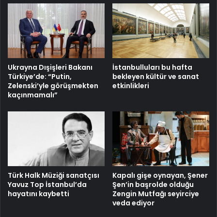
İstanbulluları bu hafta
Ukrayna Dışişleri Bakanı
bekleyen kültür ve sanat
Türkiye’de: “Putin,
etkinlikleri
Zelenski’yle görüşmekten
kaçınmamalı”
Türk Halk Müziği sanatçısı
Kapalı gişe oynayan, Şener
Yavuz Top İstanbul’da
Şen’in başrolde olduğu
hayatını kaybetti
Zengin Mutfağı seyirciye
veda ediyor