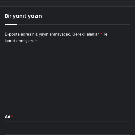
Bir yanıt yazın
E-posta adresiniz yayınlanmayacak.
Gerekli alanlar
*
ile
işaretlenmişlerdir
Y
o
r
u
m
*
Ad
*