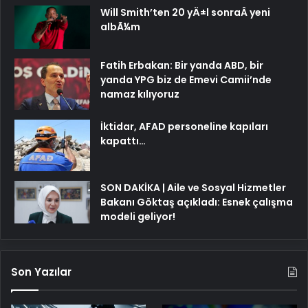
Will Smith’ten 20 yÄ±l sonraÂ yeni
albÃ¼m
Fatih Erbakan: Bir yanda ABD, bir
yanda YPG biz de Emevi Camii’nde
namaz kılıyoruz
İktidar, AFAD personeline kapıları
kapattı…
SON DAKİKA | Aile ve Sosyal Hizmetler
Bakanı Göktaş açıkladı: Esnek çalışma
modeli geliyor!
Son Yazılar