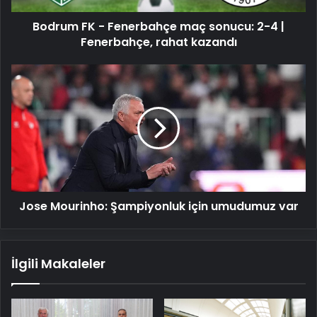
|
Bodrum FK - Fenerbahçe maç sonucu: 2-4 |
Fenerbahçe,
rahat
Fenerbahçe, rahat kazandı
kazandı
Jose
Mourinho:
Şampiyonluk
için
umudumuz
var
Jose Mourinho: Şampiyonluk için umudumuz var
İlgili Makaleler