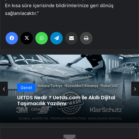
En kısa süre içerisinde bildirimlerinize geri dönüş
sağlanılacaktır.”
Facebook
X
WhatsApp
Telegram
Email'den paylaş
Yaz
Genel
UETDS Nedir ? Uetds.com İle Akıllı Dijital
Taşımacılık Yazılımı