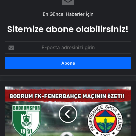
En Güncel Haberler İçin
Sitemize abone olabilirsiniz!
E-
posta
adresinizi
girin
Bodrum
FK
-
Fenerbahçe
maç
sonucu:
2-
4