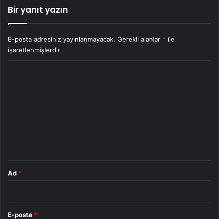
Bir yanıt yazın
E-posta adresiniz yayınlanmayacak.
Gerekli alanlar
*
ile
işaretlenmişlerdir
Y
o
r
u
m
*
Ad
*
E-posta
*