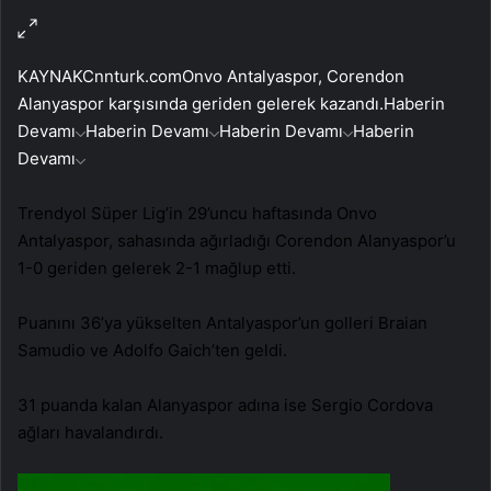
KAYNAK
Cnnturk.com
Onvo Antalyaspor, Corendon
Alanyaspor karşısında geriden gelerek kazandı.
Haberin
Devamı
Haberin Devamı
Haberin Devamı
Haberin
Devamı
Trendyol Süper Lig’in 29’uncu haftasında Onvo
Antalyaspor, sahasında ağırladığı Corendon Alanyaspor’u
1-0 geriden gelerek 2-1 mağlup etti.
Puanını 36’ya yükselten Antalyaspor’un golleri Braian
Samudio ve Adolfo Gaich’ten geldi.
31 puanda kalan Alanyaspor adına ise Sergio Cordova
ağları havalandırdı.