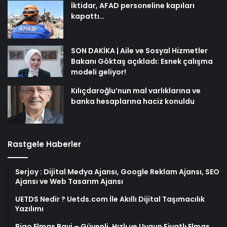
İktidar, AFAD personeline kapıları
kapattı…
SON DAKİKA | Aile ve Sosyal Hizmetler
Bakanı Göktaş açıkladı: Esnek çalışma
modeli geliyor!
Kılıçdaroğlu’nun mal varlıklarına ve
banka hesaplarına haciz konuldu
Rastgele Haberler
Serjoy : Dijital Medya Ajansı, Google Reklam Ajansı, SEO
Ajansı ve Web Tasarım Ajansı
UETDS Nedir ? Uetds.com İle Akıllı Dijital Taşımacılık
Yazılımı
Bigo Elmas Bayi – Güvenli, Hızlı ve Uygun Fiyatlı Elmas