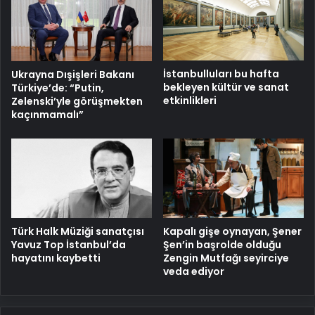
İstanbulluları bu hafta
Ukrayna Dışişleri Bakanı
bekleyen kültür ve sanat
Türkiye’de: “Putin,
etkinlikleri
Zelenski’yle görüşmekten
kaçınmamalı”
Türk Halk Müziği sanatçısı
Kapalı gişe oynayan, Şener
Yavuz Top İstanbul’da
Şen’in başrolde olduğu
hayatını kaybetti
Zengin Mutfağı seyirciye
veda ediyor