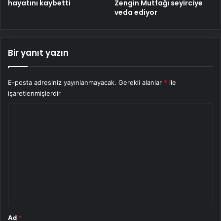
hayatını kaybetti
Zengin Mutfağı seyirciye
veda ediyor
Bir yanıt yazın
E-posta adresiniz yayınlanmayacak.
Gerekli alanlar
*
ile
işaretlenmişlerdir
Y
o
r
u
m
*
Ad
*