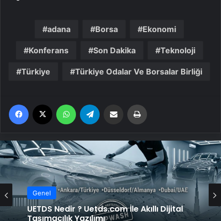
adana
Borsa
Ekonomi
Konferans
Son Dakika
Teknoloji
Türkiye
Türkiye Odalar Ve Borsalar Birliği
Facebook
X
WhatsApp
Telegram
Email'den paylaş
Yaz
Genel
UETDS Nedir ? Uetds.com İle Akıllı Dijital
Taşımacılık Yazılımı