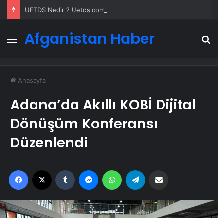
UETDS Nedir ? Uetds.com İle Akıllı Dijital Taşımacılık Yazılımı
Afganistan Haber
Menü
A
Anasayfa
Adana’da Akıllı KOBİ Dijital
Dönüşüm Konferansı
Düzenlendi
Facebook
X
Tumblr
Messenger
WhatsApp
Telegram
Email'den paylaş