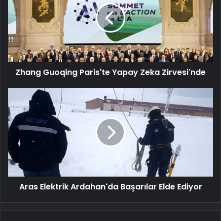
Yapay
Zeka
Zirvesi'nde
Zhang Guoqing Paris'te Yapay Zeka Zirvesi'nde
Aras
Elektrik
Ardahan'da
Başarılar
Elde
Ediyor
Aras Elektrik Ardahan'da Başarılar Elde Ediyor