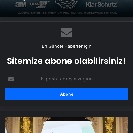
En Güncel Haberler İçin
Sitemize abone olabilirsiniz!
E-
posta
adresinizi
girin
Zhang
Guoqing
Paris'te