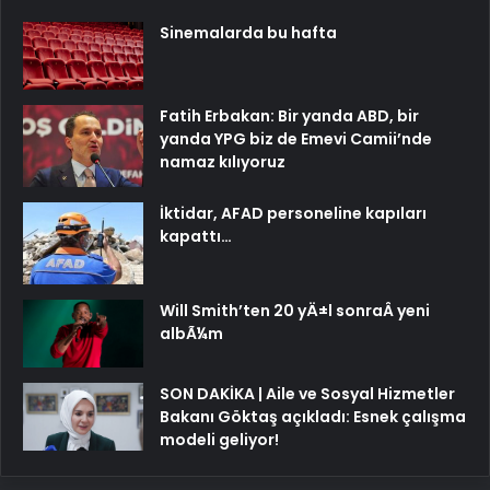
Sinemalarda bu hafta
Fatih Erbakan: Bir yanda ABD, bir
yanda YPG biz de Emevi Camii’nde
namaz kılıyoruz
İktidar, AFAD personeline kapıları
kapattı…
Will Smith’ten 20 yÄ±l sonraÂ yeni
albÃ¼m
SON DAKİKA | Aile ve Sosyal Hizmetler
Bakanı Göktaş açıkladı: Esnek çalışma
modeli geliyor!