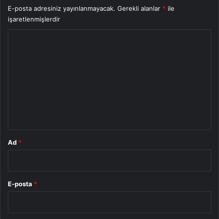
E-posta adresiniz yayınlanmayacak.
Gerekli alanlar
*
ile
işaretlenmişlerdir
Y
o
r
u
m
*
Ad
*
E-posta
*