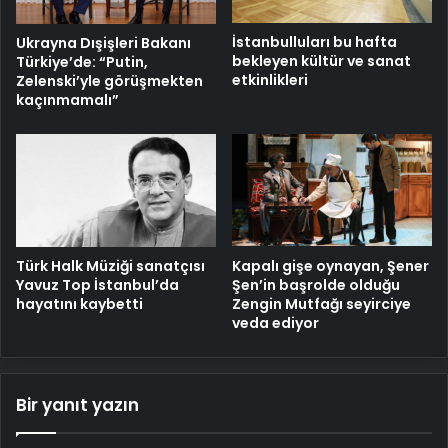
İstanbulluları bu hafta
Ukrayna Dışişleri Bakanı
bekleyen kültür ve sanat
Türkiye’de: “Putin,
etkinlikleri
Zelenski’yle görüşmekten
kaçınmamalı”
Türk Halk Müziği sanatçısı
Kapalı gişe oynayan, Şener
Yavuz Top İstanbul’da
Şen’in başrolde olduğu
hayatını kaybetti
Zengin Mutfağı seyirciye
veda ediyor
Bir yanıt yazın