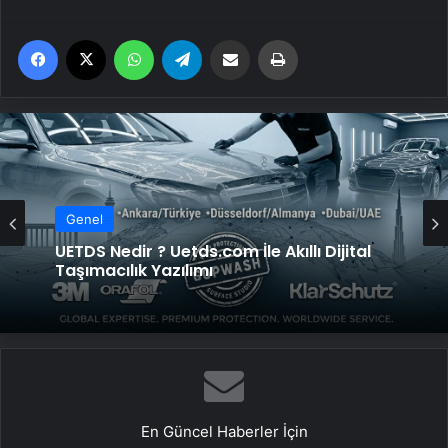
Facebook
X
WhatsApp
Telegram
Email'den paylaş
Yaz
Genel
UETDS Nedir ? Uetds.com İle Akıllı Dijital
Taşımacılık Yazılımı
En Güncel Haberler İçin