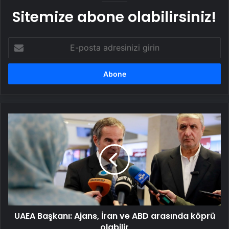
Sitemize abone olabilirsiniz!
E-
posta
adresinizi
girin
UAEA
Başkanı:
Ajans,
İran
ve
ABD
arasında
köprü
olabilir
UAEA Başkanı: Ajans, İran ve ABD arasında köprü
olabilir