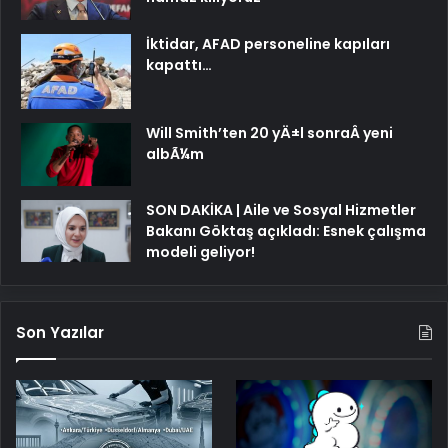
İktidar, AFAD personeline kapıları
kapattı…
Will Smith’ten 20 yÄ±l sonraÂ yeni
albÃ¼m
SON DAKİKA | Aile ve Sosyal Hizmetler
Bakanı Göktaş açıkladı: Esnek çalışma
modeli geliyor!
Son Yazılar