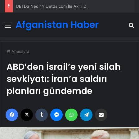
UETDS Nedir ? Uetds.com İle Akıllı Dijital Taşımacılık Yazılımı
Afganistan Haber
Menü
A
Anasayfa
ABD’den İsrail’e yeni silah
sevkiyatı: İran’a saldırı
planları gündemde
Facebook
X
Tumblr
Messenger
WhatsApp
Telegram
Email'den paylaş