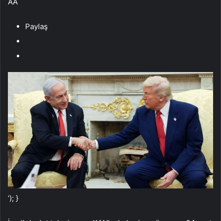
AA
Paylaş
‘); }