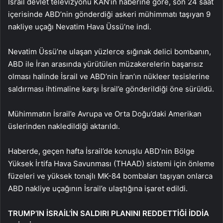
İsrail devlet televizyonu KAN’ın haberine göre, son 24 saat
içerisinde ABD’nin gönderdiği askeri mühimmatı taşıyan 9
nakliye uçağı Nevatim Hava Üssü’ne indi.
Nevatim Üssü’ne ulaşan yüzlerce sığınak delici bombanın,
ABD ile İran arasında yürütülen müzakerelerin başarısız
olması halinde İsrail ve ABD’nin İran’ın nükleer tesislerine
saldırması ihtimaline karşı İsrail’e gönderildiği öne sürüldü.
Mühimmatın İsrail’e Avrupa ve Orta Doğu’daki Amerikan
üslerinden nakledildiği aktarıldı.
Haberde, geçen hafta İsrail’de konuşlu ABD’nin Bölge
Yüksek İrtifa Hava Savunması (THAAD) sistemi için önleme
füzeleri ve yüksek tonajlı MK-84 bombaları taşıyan onlarca
ABD nakliye uçağının İsrail’e ulaştığına işaret edildi.
TRUMP’IN İSRAİL’İN SALDIRI PLANINI REDDETTİĞİ İDDİA