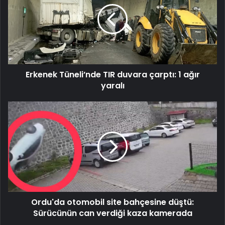
duvara
çarptı:
1
ağır
yaralı
Erkenek Tüneli’nde TIR duvara çarptı: 1 ağır
yaralı
Ordu'da
otomobil
site
bahçesine
düştü:
Sürücünün
can
verdiği
kaza
Ordu'da otomobil site bahçesine düştü:
kamerada
Sürücünün can verdiği kaza kamerada