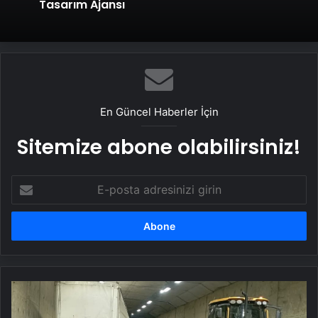
Tasarım Ajansı
En Güncel Haberler İçin
Sitemize abone olabilirsiniz!
E-
posta
adresinizi
girin
Erkenek
Tüneli’nde
TIR