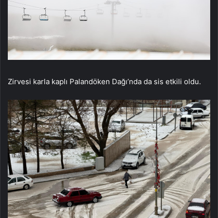
Zirvesi karla kaplı Palandöken Dağı’nda da sis etkili oldu.