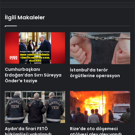
İlgili Makaleler
Cumhurbaşkanı
İstanbul’da terör
Erdoğan’dan Sırrı Süreyya
örgütlerine operasyon
Önder’e taziye
Aydın’da firari FETÖ
Rize’de oto döşemeci
hükümlüsü yakalandı
atölyesi alev alev yandı