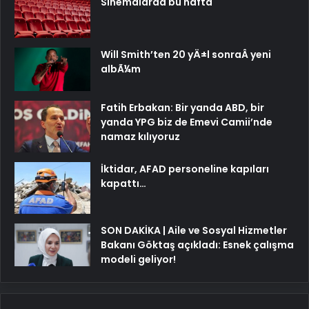
Sinemalarda bu hafta
Will Smith’ten 20 yÄ±l sonraÂ yeni
albÃ¼m
Fatih Erbakan: Bir yanda ABD, bir
yanda YPG biz de Emevi Camii’nde
namaz kılıyoruz
İktidar, AFAD personeline kapıları
kapattı…
SON DAKİKA | Aile ve Sosyal Hizmetler
Bakanı Göktaş açıkladı: Esnek çalışma
modeli geliyor!