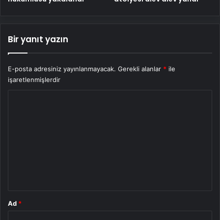
Bir yanıt yazın
E-posta adresiniz yayınlanmayacak.
Gerekli alanlar
*
ile
işaretlenmişlerdir
Y
o
r
u
m
*
Ad
*