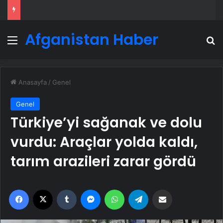
Afganistan Haber
Menü
A
Anasayfa
/
Genel
Genel
Türkiye’yi sağanak ve dolu
vurdu: Araçlar yolda kaldı,
tarım arazileri zarar gördü
Facebook
X
Tumblr
Messenger
WhatsApp
Telegram
Email'den paylaş