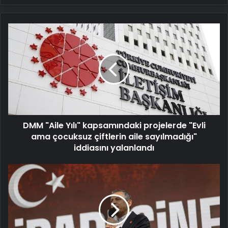
DMM
"Aile
Yılı"
kapsamındaki
projelerde
"Evli
ama
çocuksuz
çiftlerin
DMM "Aile Yılı" kapsamındaki projelerde "Evli
aile
sayılmadığı"
ama çocuksuz çiftlerin aile sayılmadığı"
iddiasını
iddiasını yalanlandı
yalanlandı
CHP
lideri
Özel'den
Gürtuna
açıklaması