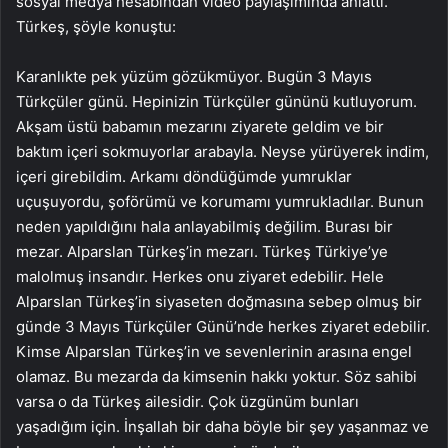
sosyal medya hesabından video paylaşımında anlattı.
Türkeş, şöyle konuştu:
Karanlıkte pek yüzüm gözükmüyor. Bugün 3 Mayıs
Türkçüler günü. Hepinizin Türkçüler gününü kutluyorum.
Akşam üstü babamın mezarını ziyarete geldim ve bir
baktım içeri sokmuyorlar arabayla. Neyse yürüyerek indim,
içeri girebildim. Arkamı döndüğümde yumruklar
uçuşuyordu, şoförümü ve korumamı yumrukladılar. Bunun
neden yapıldığını hala anlayabilmiş değilim. Burası bir
mezar. Alparslan Türkeş’in mezarı. Türkeş Türkiye’ye
malolmuş insandır. Herkes onu ziyaret edebilir. Hele
Alparslan Türkeş’in siyaseten doğmasına sebep olmuş bir
günde 3 Mayıs Türkçüler Günü’nde herkes ziyaret edebilir.
Kimse Alparslan Türkeş’in ve sevenlerinin arasına engel
olamaz. Bu mezarda da kimsenin hakkı yoktur. Söz sahibi
varsa o da Türkeş ailesidir. Çok üzgünüm bunları
yaşadığım için. İnşallah bir daha böyle bir şey yaşanmaz ve