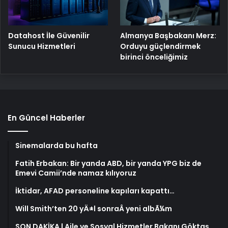
Datahost İle Güvenilir
Almanya Başbakanı Merz:
Sunucu Hizmetleri
Orduyu güçlendirmek
birinci önceliğimiz
En Güncel Haberler
Sinemalarda bu hafta
Fatih Erbakan: Bir yanda ABD, bir yanda YPG biz de
Emevi Camii’nde namaz kılıyoruz
İktidar, AFAD personeline kapıları kapattı…
Will Smith’ten 20 yÄ±l sonraÂ yeni albÃ¼m
SON DAKİKA | Aile ve Sosyal Hizmetler Bakanı Göktaş