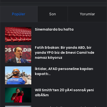
Popüler
Son
Yorumlar
Sinemalarda bu hafta
Fatih Erbakan: Bir yanda ABD, bir
yanda YPG biz de Emevi Camii’nde
namaz kılıyoruz
İktidar, AFAD personeline kapıları
kapattı…
Will Smith’ten 20 yÄ±l sonraÂ yeni
albÃ¼m