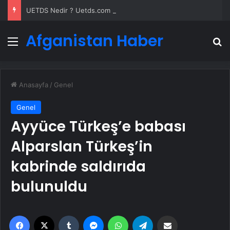
UETDS Nedir ? Uetds.com İle Akıllı Dijital Taşımacılık Yazılımı
Afganistan Haber
Menü
A
Anasayfa
/
Genel
Genel
Ayyüce Türkeş’e babası
Alparslan Türkeş’in
kabrinde saldırıda
bulunuldu
Facebook
X
Tumblr
Messenger
WhatsApp
Telegram
Email'den paylaş