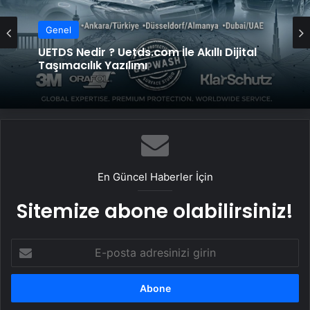
Genel
UETDS Nedir ? Uetds.com İle Akıllı Dijital
Taşımacılık Yazılımı
En Güncel Haberler İçin
Sitemize abone olabilirsiniz!
E-
posta
adresinizi
girin