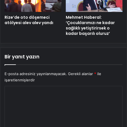
Rize’de oto döşemeci
Mehmet Haberal:
atölyesi alev alev yandı
‘Çocuklarımızı ne kadar
sağlıklı yetiştirirsek o
kadar başarılı oluruz’
Bir yanıt yazın
E-posta adresiniz yayınlanmayacak.
Gerekli alanlar
*
ile
işaretlenmişlerdir
Y
o
r
u
m