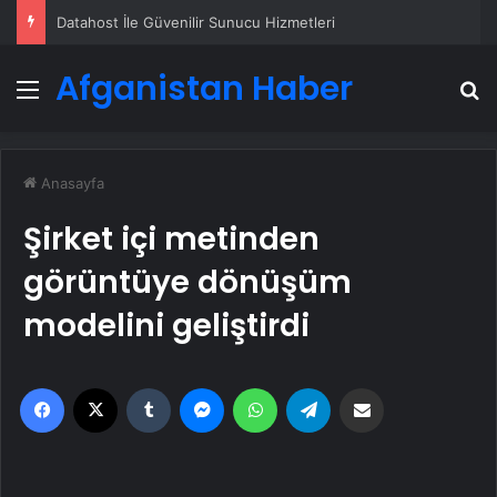
Datahost İle Güvenilir Sunucu Hizmetleri
Afganistan Haber
Menü
A
Anasayfa
Şirket içi metinden
görüntüye dönüşüm
modelini geliştirdi
Facebook
X
Tumblr
Messenger
WhatsApp
Telegram
Email'den paylaş