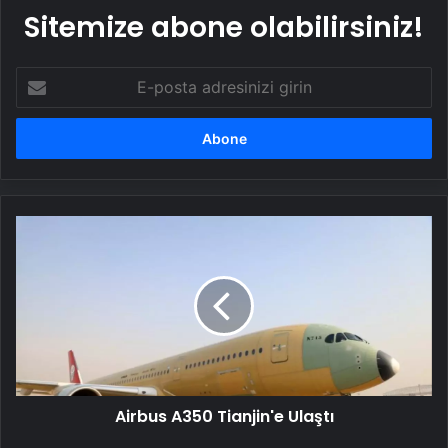
Sitemize abone olabilirsiniz!
E-
posta
adresinizi
girin
Airbus
A350
Tianjin'e
Ulaştı
Airbus A350 Tianjin'e Ulaştı