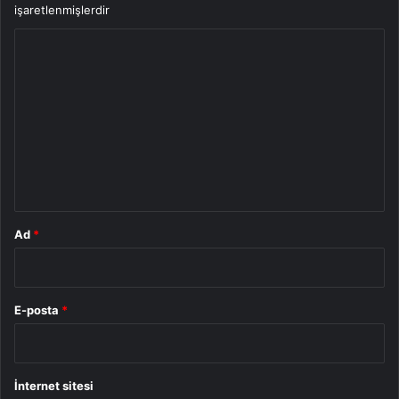
işaretlenmişlerdir
Y
o
r
u
m
*
Ad
*
E-posta
*
İnternet sitesi