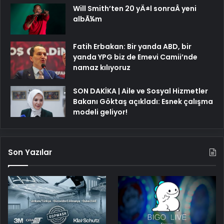
Will Smith’ten 20 yÄ±l sonraÂ yeni
albÃ¼m
Fatih Erbakan: Bir yanda ABD, bir
yanda YPG biz de Emevi Camii’nde
namaz kılıyoruz
SON DAKİKA | Aile ve Sosyal Hizmetler
Bakanı Göktaş açıkladı: Esnek çalışma
modeli geliyor!
Son Yazılar