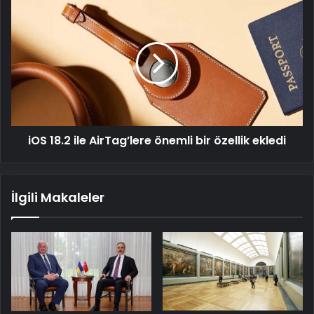
iOS
18.2
ile
AirTag’lere
önemli
bir
özellik
ekledi
iOS 18.2 ile AirTag’lere önemli bir özellik ekledi
İlgili Makaleler