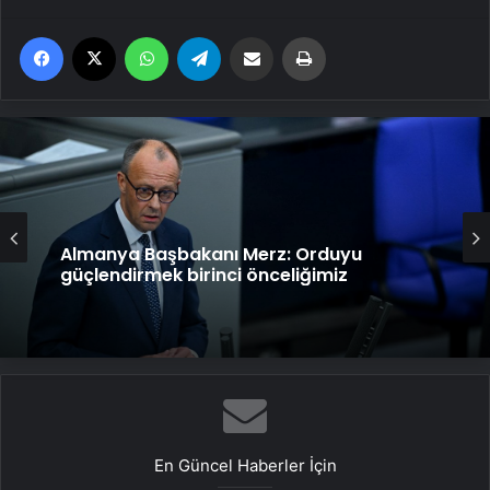
Facebook
X
WhatsApp
Telegram
Email'den paylaş
Yaz
Almanya Başbakanı Merz: Orduyu
güçlendirmek birinci önceliğimiz
En Güncel Haberler İçin