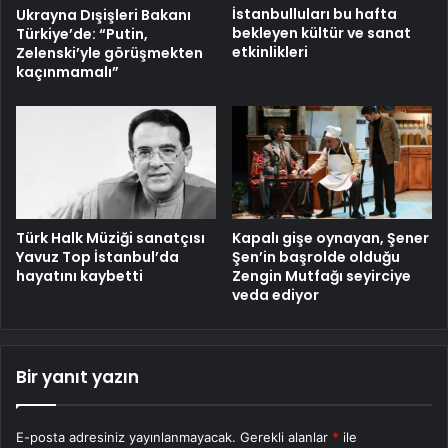
İstanbulluları bu hafta
Ukrayna Dışişleri Bakanı
bekleyen kültür ve sanat
Türkiye’de: “Putin,
etkinlikleri
Zelenski’yle görüşmekten
kaçınmamalı”
Türk Halk Müziği sanatçısı
Kapalı gişe oynayan, Şener
Yavuz Top İstanbul’da
Şen’in başrolde olduğu
hayatını kaybetti
Zengin Mutfağı seyirciye
veda ediyor
Bir yanıt yazın
E-posta adresiniz yayınlanmayacak.
Gerekli alanlar
*
ile