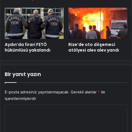
Aydın’da firari FETÖ
Rize’de oto döşemeci
hükümlüsü yakalandı
atölyesi alev alev yandı
Bir yanıt yazın
E-posta adresiniz yayınlanmayacak.
Gerekli alanlar
*
ile
işaretlenmişlerdir
Y
o
r