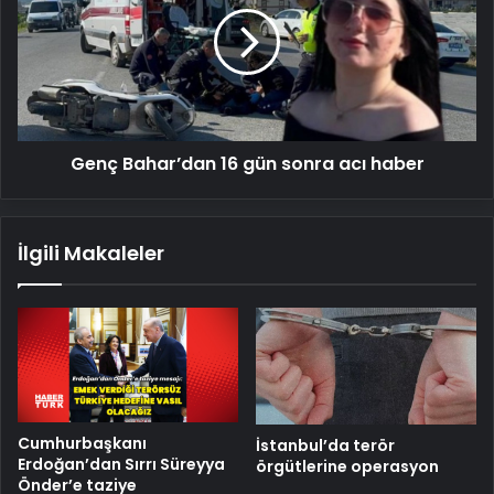
gün
sonra
acı
haber
Genç Bahar’dan 16 gün sonra acı haber
İlgili Makaleler
Cumhurbaşkanı
İstanbul’da terör
Erdoğan’dan Sırrı Süreyya
örgütlerine operasyon
Önder’e taziye