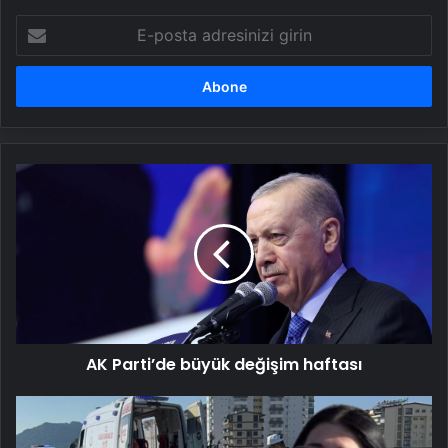
E-
posta
adresinizi
girin
AK
Parti’de
büyük
değişim
haftası
AK Parti’de büyük değişim haftası
Genç
Bahar’dan
16