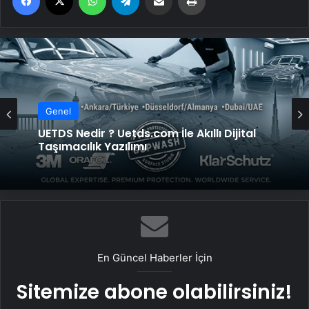
Genel
Genel
Bigo Elmas Bayi – Güvenli, Hızlı ve Uygun
UETDS Nedir ? Uetds.com İle Akıllı Dijital
Fiyatlı Elmas Satın Almanın Yeni Adresi
Taşımacılık Yazılımı
En Güncel Haberler İçin
Sitemize abone olabilirsiniz!