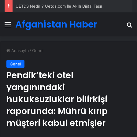
UETDS Nedir ? Uetds.com İle Akıllı Dijital Taşımacılık Yazılımı
Afganistan Haber
Menü
A
Anasayfa
/
Genel
Genel
Pendik’teki otel
yangınındaki
hukuksuzluklar bilirkişi
raporunda: Mührü kırıp
müşteri kabul etmişler