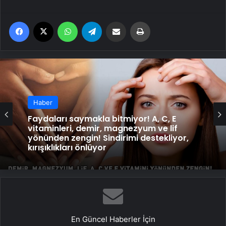
Facebook
X
WhatsApp
Telegram
Email'den paylaş
Yaz
Haber
Faydaları saymakla bitmiyor! A, C, E
vitaminleri, demir, magnezyum ve lif
yönünden zengin! Sindirimi destekliyor,
kırışıklıkları önlüyor
En Güncel Haberler İçin