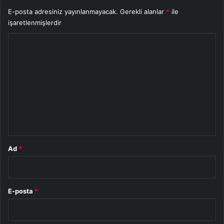
E-posta adresiniz yayınlanmayacak.
Gerekli alanlar
*
ile
işaretlenmişlerdir
Y
o
r
u
m
*
Ad
*
E-posta
*