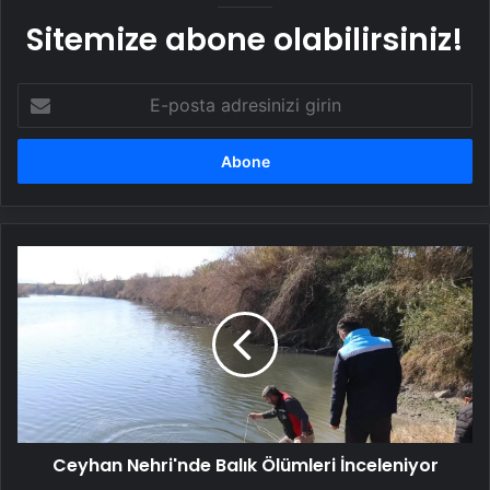
Sitemize abone olabilirsiniz!
E-
posta
adresinizi
girin
Ceyhan
Nehri'nde
Balık
Ölümleri
İnceleniyor
Ceyhan Nehri'nde Balık Ölümleri İnceleniyor