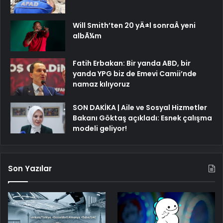
Will Smith’ten 20 yÄ±l sonraÂ yeni
albÃ¼m
Fatih Erbakan: Bir yanda ABD, bir
yanda YPG biz de Emevi Camii’nde
namaz kılıyoruz
SON DAKİKA | Aile ve Sosyal Hizmetler
Bakanı Göktaş açıkladı: Esnek çalışma
modeli geliyor!
Son Yazılar