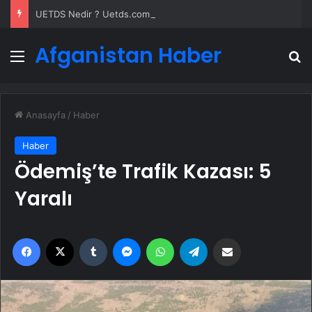
UETDS Nedir ? Uetds.com İle Akıllı Dijital Taşımacılık Yazılımı
Afganistan Haber
Menü
A
Anasayfa
/
Haber
Haber
Ödemiş’te Trafik Kazası: 5
Yaralı
Facebook
X
Tumblr
Messenger
WhatsApp
Telegram
Email'den paylaş