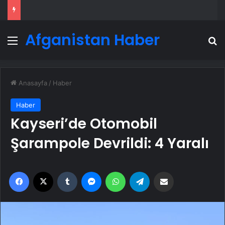
Afganistan Haber
Menü
A
Anasayfa
/
Haber
Haber
Kayseri’de Otomobil
Şarampole Devrildi: 4 Yaralı
Facebook
X
Tumblr
Messenger
WhatsApp
Telegram
Email'den paylaş