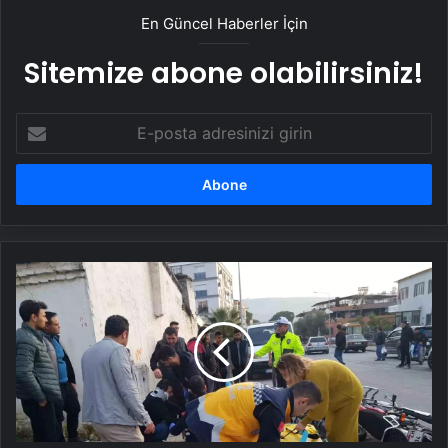
En Güncel Haberler İçin
Sitemize abone olabilirsiniz!
E-
posta
adresinizi
girin
Buharkent'te
Motosiklet
Kazası:
2
Yaralı