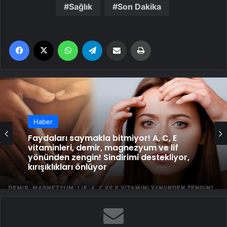
Sağlık
Son Dakika
Facebook
X
WhatsApp
Telegram
Email'den paylaş
Yaz
Haber
Faydaları saymakla bitmiyor! A, C, E
vitaminleri, demir, magnezyum ve lif
yönünden zengin! Sindirimi destekliyor,
kırışıklıkları önlüyor