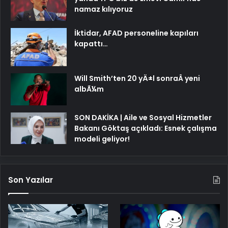
namaz kılıyoruz
İktidar, AFAD personeline kapıları
kapattı…
Will Smith’ten 20 yÄ±l sonraÂ yeni
albÃ¼m
SON DAKİKA | Aile ve Sosyal Hizmetler
Bakanı Göktaş açıkladı: Esnek çalışma
modeli geliyor!
Son Yazılar