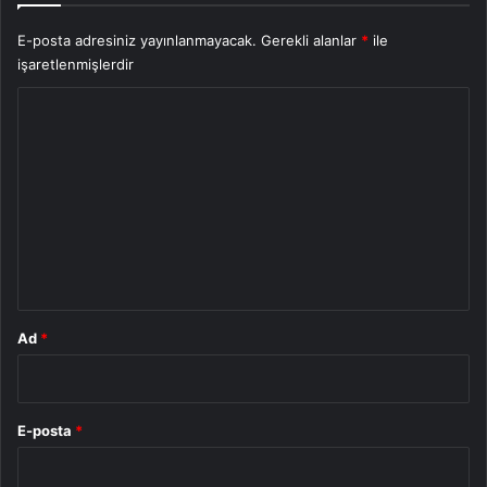
E-posta adresiniz yayınlanmayacak.
Gerekli alanlar
*
ile
işaretlenmişlerdir
Y
o
r
u
m
*
Ad
*
E-posta
*