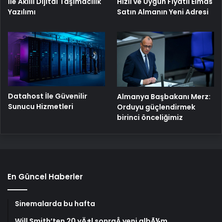
İle Akıllı Dijital Taşımacılık
Hızlı ve Uygun Fiyatlı Elmas
Yazılımı
Satın Almanın Yeni Adresi
Datahost İle Güvenilir
Almanya Başbakanı Merz:
Sunucu Hizmetleri
Orduyu güçlendirmek
birinci önceliğimiz
En Güncel Haberler
Sinemalarda bu hafta
Will Smith’ten 20 yÄ±l sonraÂ yeni albÃ¼m