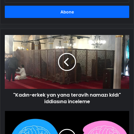
adresinizi
girin
"Kadın-
erkek
yan
yana
teravih
namazı
kıldı"
iddiasına
inceleme
"Kadın-erkek yan yana teravih namazı kıldı"
iddiasına inceleme
Erkek
ve
kadın
beyni