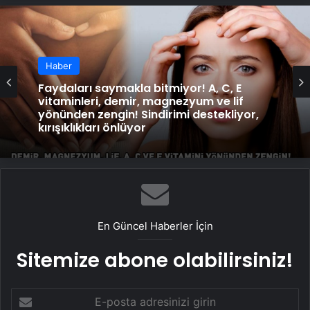
Haber
Haber
Faydaları saymakla bitmiyor! A, C, E
vitaminleri, demir, magnezyum ve lif
BİRİNİN SİZDEN HOŞLANDIĞINI GÖSTEREN 6
yönünden zengin! Sindirimi destekliyor,
İŞARET! Uzman isim açıkladı! Meğer en
kırışıklıkları önlüyor
büyük aşk belirtisi…
En Güncel Haberler İçin
Sitemize abone olabilirsiniz!
E-
posta