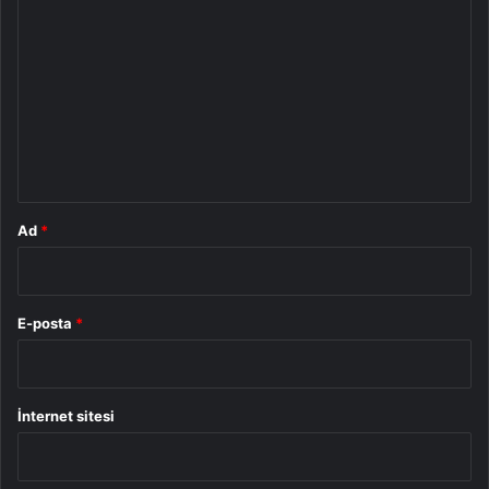
o
r
u
m
*
Ad
*
E-posta
*
İnternet sitesi