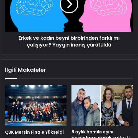
birbirinden
farklı
mı
çalışıyor?
Yaygın
Erkek ve kadın beyni birbirinden farklı mı
inanış
çürütüldü
çalışıyor? Yaygın inanış çürütüldü
İlgili Makaleler
8 aylık hamile eşini
ÇBK Mersin Finale Yükseldi
başından vurarak katletti