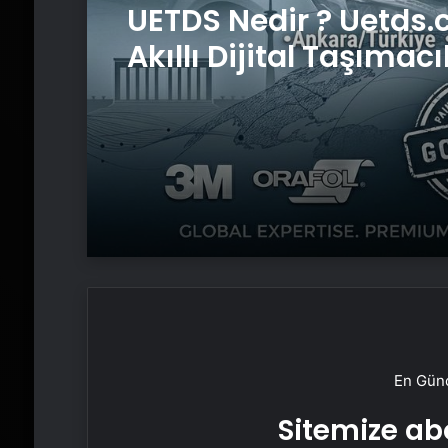
UETDS Nedir ? Uetds.
Akıllı Dijital Taşımacı
Yazılımı
En Günc
Sitemize abo