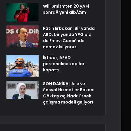
Will Smith’ten 20 yÄ±l
sonraÂ yeni albÃ¼m
Fatih Erbakan: Bir yanda
ABD, bir yanda YPG biz
de Emevi Camii’nde
namaz kılıyoruz
İktidar, AFAD
personeline kapıları
kapattı…
SON DAKİKA | Aile ve
Sosyal Hizmetler Bakanı
Göktaş açıkladı: Esnek
çalışma modeli geliyor!