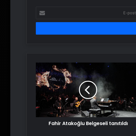
E-
posta
adresinizi
girin
Fahir
Atakoğlu
Belgeseli
tanıtıldı
Fahir Atakoğlu Belgeseli tanıtıldı