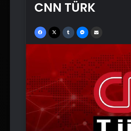
CNN TÜRK
Facebook
X
Tumblr
Messenger
Email'den paylaş