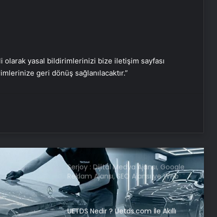
açıklaması
Ayyüce Türkeş’e babası Alparslan
Türkeş’in kabrinde saldırıda
bulunuldu
i olarak yasal bildirimlerinizi bize iletişim sayfası
rimlerinize geri dönüş sağlanılacaktır.”
DMM “Aile Yılı” kapsamındaki
projelerde “Evli ama çocuksuz
çiftlerin aile sayılmadığı” iddiasını
yalanlandı
Aranan demans hastasından
kahreden haber!
Serjoy : Dijital Medya Ajansı, Google
Reklam Ajansı, SEO Ajansı ve Web
Tasarım Ajansı
UETDS Nedir ? Uetds.com İle Akıllı