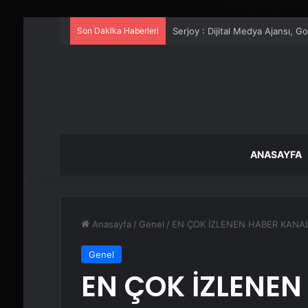
Son Dakika Haberleri
UETDS Nedir ? Uetds.com İle Akıll
ANASAYFA
Anasayfa
/
Genel
/
EN ÇOK İZLENEN HABER KANA
Genel
EN ÇOK İZLENEN