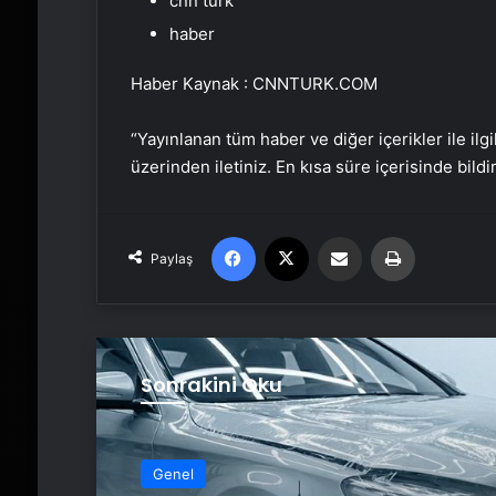
cnn türk
haber
Haber Kaynak : CNNTURK.COM
“Yayınlanan tüm haber ve diğer içerikler ile ilgil
üzerinden iletiniz. En kısa süre içerisinde bildi
Facebook
X
Email'den paylaş
Yaz
Paylaş
Sonrakini Oku
Genel