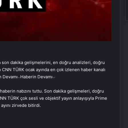
yla son dakika gelişmelerini, en doğru analizleri, doğru
ran CNN TÜRK ocak ayında en çok izlenen haber kanalı
n Devamı
Haberin Devamı
aberin nabzını tuttu. Son dakika gelişmeleri, doğru
“Beni dövüyor” diye mesaj attı!
 CNN TÜRK çok sesli ve objektif yayın anlayışıyla Prime
Genç kız cinayetten tutuklandı!
yını zirvede bitirdi.
CHP lideri Özel’den Gürtuna