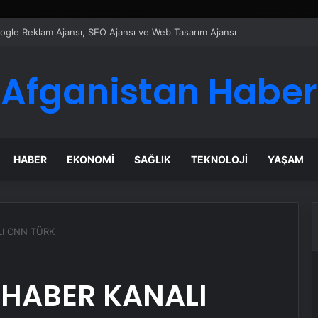
ı Dijital Taşımacılık Yazılımı
Afganistan Haber
HABER
EKONOMI
SAĞLIK
TEKNOLOJI
YAŞAM
LI CNN TÜRK
 HABER KANALI