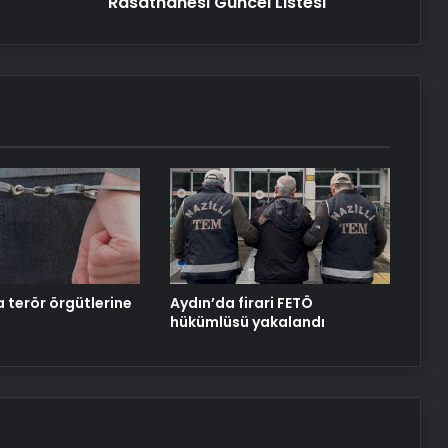
Rasathanesi Güncel Listesi
Dijital Taşımacılık Yazılımı
Güncel
Listesi
Bigo Elmas Bayi – Güvenli, Hızlı ve
Uygun Fiyatlı Elmas Satın Almanın
Yeni Adresi
Datahost İle Güvenilir Sunucu
Hizmetleri
Muğla’da “Nitelikli İşgücü Yetiştirme
Programı” başladı
a terör örgütlerine
Aydın’da firari FETÖ
hükümlüsü yakalandı