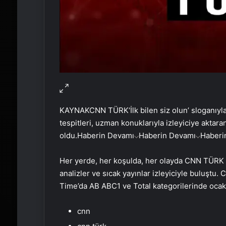
KAYNAK
CNN TÜRK
‘İlk bilen siz olun’ sloganı
tespitleri, uzman konuklarıyla izleyiciye akta
oldu.
Haberin Devamı
Haberin Devamı
Haberi
Her yerde, her koşulda, her olayda CNN TÜRK h
analizler ve sıcak yayınlar izleyiciyle buluştu.
Time’da AB ABC1 ve Total kategorilerinde ocak a
cnn