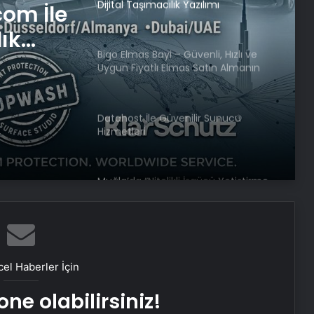
Dijital Taşımacılık Yazılımı
com İle
lık
Bigo Elmas Bayi – Güvenli, Hızlı ve
Uygun Fiyatlı Elmas Satın Almanın
Yeni Adresi
Datahost İle Güvenilir Sunucu
Hizmetleri
Muğla’da “Nitelikli İşgücü Yetiştirme
Programı” başladı
“Beni dövüyor” diye mesaj attı!
Genç kız cinayetten tutuklandı!
el Haberler İçin
ne olabilirsiniz!
CHP lideri Özel’den Gürtuna