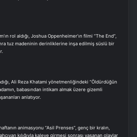
ın rol aldığı, Joshua Oppenheimer’ın filmi “The End”,
 tuz madeninin derinliklerine inşa edilmiş süslü bir
r.
adığı, Ali Reza Khatami yönetmenliğindeki “Öldürdüğün
 adamın, babasından intikam almak üzere gizemli
şananları anlatıyor.
 haftanın animasyonu “Asil Prenses”, genç bir kralın,
hçıvan kılığıyla kaleye girmesi sonrası yaşanan olaylar