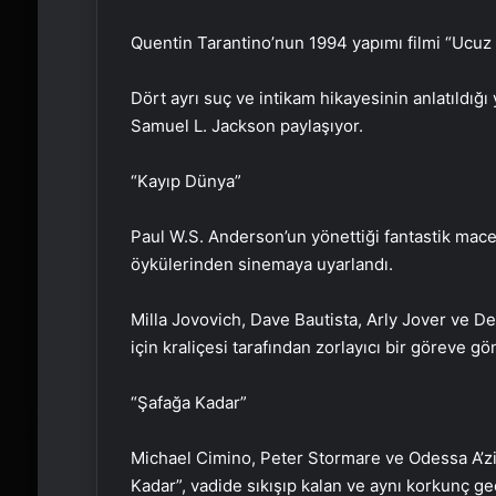
Quentin Tarantino’nun 1994 yapımı filmi “Ucuz 
Dört ayrı suç ve intikam hikayesinin anlatıldı
Samuel L. Jackson paylaşıyor.
“Kayıp Dünya”
Paul W.S. Anderson’un yönettiği fantastik mace
öykülerinden sinemaya uyarlandı.
Milla Jovovich, Dave Bautista, Arly Jover ve Deir
için kraliçesi tarafından zorlayıcı bir göreve g
“Şafağa Kadar”
Michael Cimino, Peter Stormare ve Odessa A’zio
Kadar”, vadide sıkışıp kalan ve aynı korkunç g