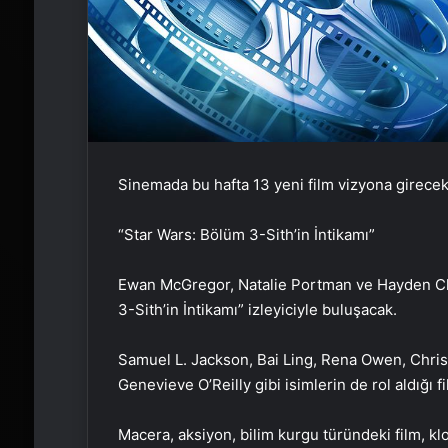
Sinemada bu hafta 13 yeni film vizyona girecek. 
“Star Wars: Bölüm 3-Sith’in İntikamı”
Ewan McGregor, Natalie Portman ve Hayden Chri
3-Sith’in İntikamı” izleyiciyle buluşacak.
Samuel L. Jackson, Bai Ling, Rena Owen, Chri
Genevieve O’Reilly gibi isimlerin de rol aldığ
Macera, aksiyon, bilim kurgu türündeki film, k