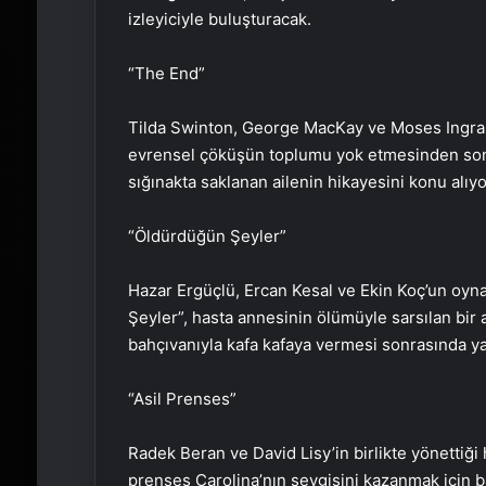
izleyiciyle buluşturacak.
“The End”
Tilda Swinton, George MacKay ve Moses Ingram’
evrensel çöküşün toplumu yok etmesinden sonra
sığınakta saklanan ailenin hikayesini konu alıyo
“Öldürdüğün Şeyler”
Hazar Ergüçlü, Ercan Kesal ve Ekin Koç’un oyn
Şeyler”, hasta annesinin ölümüyle sarsılan bir
bahçıvanıyla kafa kafaya vermesi sonrasında ya
“Asil Prenses”
Radek Beran ve David Lisy’in birlikte yönettiği
prenses Carolina’nın sevgisini kazanmak için ba