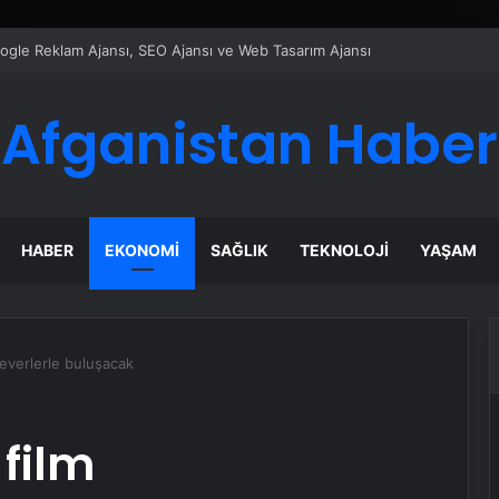
ı Dijital Taşımacılık Yazılımı
Afganistan Haber
HABER
EKONOMI
SAĞLIK
TEKNOLOJI
YAŞAM
severlerle buluşacak
 film