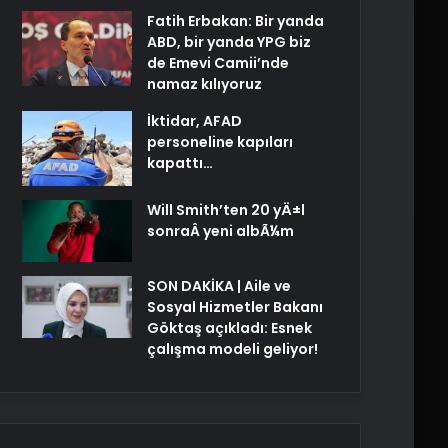
Fatih Erbakan: Bir yanda
ABD, bir yanda YPG biz
de Emevi Camii’nde
namaz kılıyoruz
İktidar, AFAD
personeline kapıları
kapattı…
Will Smith’ten 20 yÄ±l
sonraÂ yeni albÃ¼m
SON DAKİKA | Aile ve
Sosyal Hizmetler Bakanı
Göktaş açıkladı: Esnek
çalışma modeli geliyor!