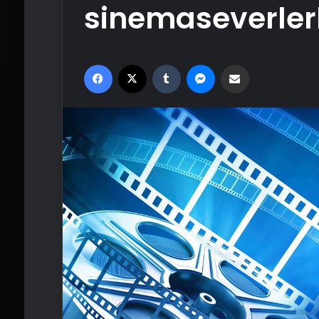
sinemaseverler
Facebook
X
Tumblr
Messenger
Email'den paylaş