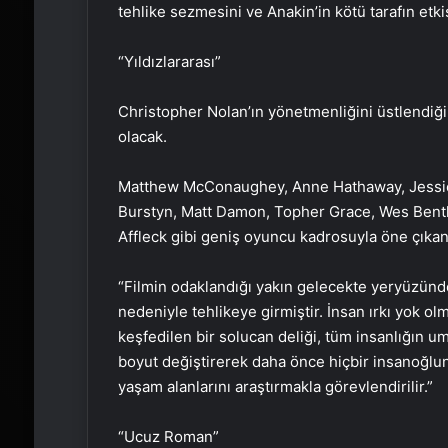
tehlike sezmesini ve Anakin’in kötü tarafın etk
“Yıldızlararası”
Christopher Nolan’ın yönetmenliğini üstlendiği “
olacak.
Matthew McConaughey, Anne Hathaway, Jessica
Burstyn, Matt Damon, Topher Grace, Wes Bentle
Affleck gibi geniş oyuncu kadrosuyla öne çıka
“Filmin odaklandığı yakın gelecekte yeryüzündek
nedeniyle tehlikeye girmiştir. İnsan ırkı yok olm
keşfedilen bir solucan deliği, tüm insanlığın u
boyut değiştirerek daha önce hiçbir insanoğlu
yaşam alanlarını araştırmakla görevlendirilir.”
“Ucuz Roman”