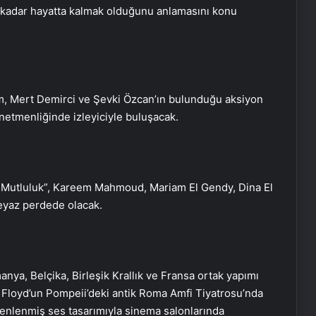
 kadar hayatta kalmak olduğunu anlamasını konu
m, Mert Demirci ve Şevki Özcan’ın bulunduğu aksiyon
önetmenliğinde izleyiciyle buluşacak.
ki Mutluluk”, Kareem Mahmoud, Mariam El Gendy, Dina El
eyaz perdede olacak.
nya, Belçika, Birleşik Krallık ve Fransa ortak yapımı
 Pink Floyd’un Pompeii’deki antik Roma Amfi Tiyatrosu’nda
enlenmiş ses tasarımıyla sinema salonlarında