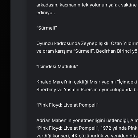
arkadaşın, kaçmanın tek yolunun şafak vaktine
ediniyor.
“Sürmeli”
Oyuncu kadrosunda Zeynep Işıklı, Ozan Yıldırı
ve dram karışımı “Sürmeli”, Bedirhan Birinci y
“İçimdeki Mutluluk”
Khaled Marei’nin çektiği Mısır yapımı “İçimde
Sherbiny ve Yasmin Raeis’in oyunculuğunda b
“Pink Floyd: Live at Pompeii”
Adrian Maben’in yönetmenliğini üstlendiği, Alma
“Pink Floyd: Live at Pompeii​​​​​​​”, 1972 yılında
verdiği konseri, 4K çözünürlük ve yeniden düz