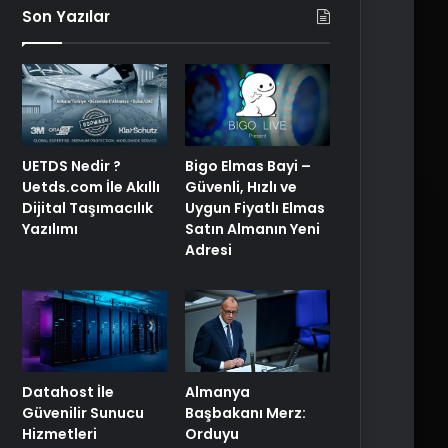
Son Yazılar
UETDS Nedir ?
Bigo Elmas Bayi –
Uetds.com İle Akıllı
Güvenli, Hızlı ve
Dijital Taşımacılık
Uygun Fiyatlı Elmas
Yazılımı
Satın Almanın Yeni
Adresi
Datahost İle
Almanya
Güvenilir Sunucu
Başbakanı Merz:
Hizmetleri
Orduyu