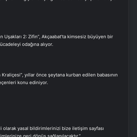
n Uşakları 2: Zifin”, Akçaabat’ta kimsesiz büyüyen bir
ücadeleyi odağına alıyor.
Balık Ayhan bu sabah hayatını
kaybetti
 Kraliçesi”, yıllar önce şeytana kurban edilen babasının
eçenleri konu ediniyor.
Japonya’nın ‘ilk çaycısı’ Rize’de çay
demledi
Sinemalarda bu hafta
i olarak yasal bildirimlerinizi bize iletişim sayfası
rimlerinize geri dönüş sağlanılacaktır.”
23 yılda 13 binden fazla kültürel