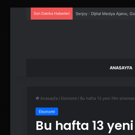
Son Dakika Haberleri
UETDS Nedir ? Uetds.com İle Akıll
ANASAYFA
Anasayfa
/
Ekonomi
/
Bu hafta 13 yeni film sinema
Ekonomi
Bu hafta 13 yeni