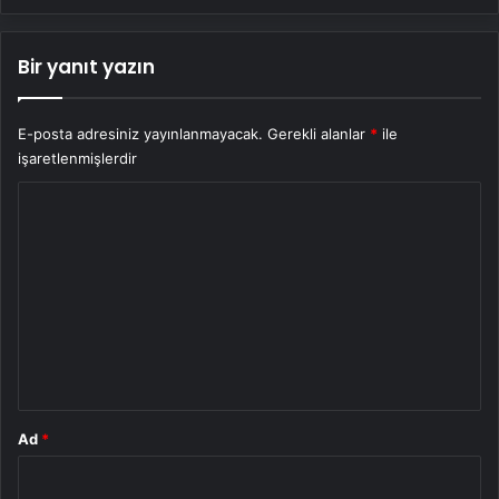
Bir yanıt yazın
E-posta adresiniz yayınlanmayacak.
Gerekli alanlar
*
ile
işaretlenmişlerdir
Y
o
r
u
m
*
Ad
*