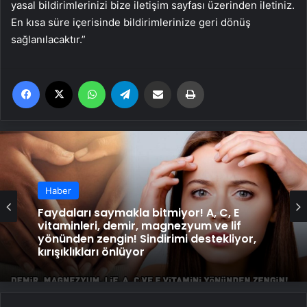
yasal bildirimlerinizi bize iletişim sayfası üzerinden iletiniz.
En kısa süre içerisinde bildirimlerinize geri dönüş
sağlanılacaktır.”
Facebook
X
WhatsApp
Telegram
Email'den paylaş
Yaz
Haber
Haber
Faydaları saymakla bitmiyor! A, C, E
vitaminleri, demir, magnezyum ve lif
yönünden zengin! Sindirimi destekliyor,
kırışıklıkları önlüyor
BİRİNİN SİZDEN HOŞLANDIĞINI GÖSTEREN 6