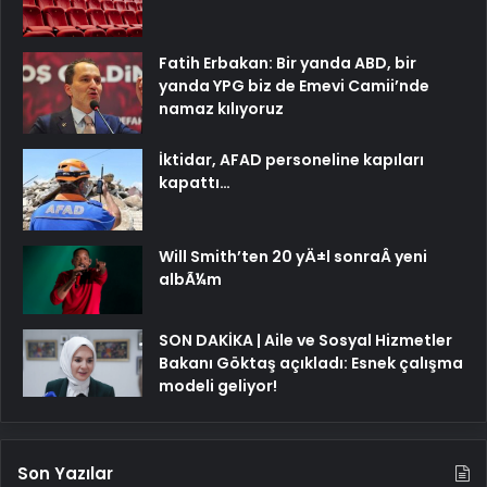
Fatih Erbakan: Bir yanda ABD, bir
yanda YPG biz de Emevi Camii’nde
namaz kılıyoruz
İktidar, AFAD personeline kapıları
kapattı…
Will Smith’ten 20 yÄ±l sonraÂ yeni
albÃ¼m
SON DAKİKA | Aile ve Sosyal Hizmetler
Bakanı Göktaş açıkladı: Esnek çalışma
modeli geliyor!
Son Yazılar