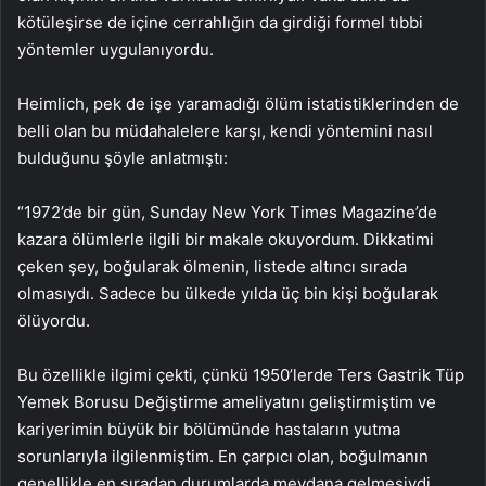
kötüleşirse de içine cerrahlığın da girdiği formel tıbbi
yöntemler uygulanıyordu.
Heimlich, pek de işe yaramadığı ölüm istatistiklerinden de
belli olan bu müdahalelere karşı, kendi yöntemini nasıl
bulduğunu şöyle anlatmıştı:
“1972’de bir gün, Sunday New York Times Magazine’de
kazara ölümlerle ilgili bir makale okuyordum. Dikkatimi
çeken şey, boğularak ölmenin, listede altıncı sırada
olmasıydı. Sadece bu ülkede yılda üç bin kişi boğularak
ölüyordu.
Bu özellikle ilgimi çekti, çünkü 1950’lerde Ters Gastrik Tüp
Yemek Borusu Değiştirme ameliyatını geliştirmiştim ve
kariyerimin büyük bir bölümünde hastaların yutma
sorunlarıyla ilgilenmiştim. En çarpıcı olan, boğulmanın
genellikle en sıradan durumlarda meydana gelmesiydi.