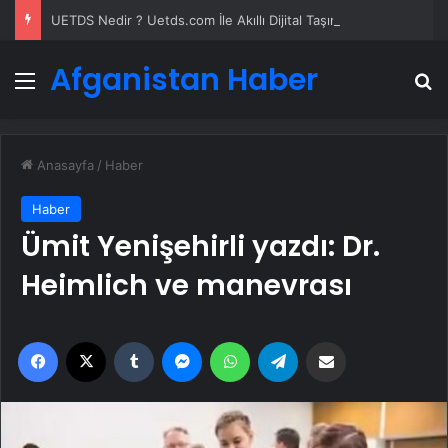
UETDS Nedir ? Uetds.com İle Akıllı Dijital Taşımacılık Yazılımı
Afganistan Haber
Menü
A
Anasayfa
/
Haber
Haber
Ümit Yenişehirli yazdı: Dr.
Heimlich ve manevrası
Facebook
X
Tumblr
Messenger
WhatsApp
Telegram
Email'den paylaş