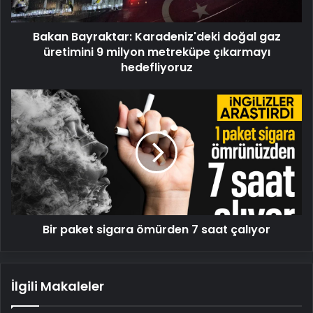
milyon
metreküpe
Bakan Bayraktar: Karadeniz'deki doğal gaz
çıkarmayı
hedefliyoruz
üretimini 9 milyon metreküpe çıkarmayı
hedefliyoruz
Bir
paket
sigara
ömürden
7
saat
çalıyor
Bir paket sigara ömürden 7 saat çalıyor
İlgili Makaleler