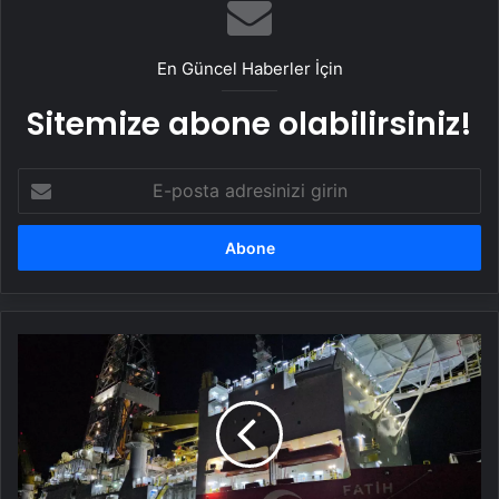
İŞARET! Uzman isim açıkladı! Meğer en
büyük aşk belirtisi…
En Güncel Haberler İçin
Sitemize abone olabilirsiniz!
E-
posta
adresinizi
girin
Bakan
Bayraktar:
Karadeniz'deki
doğal
gaz
üretimini
9