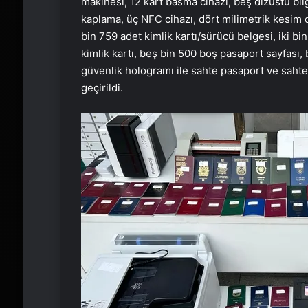
makinesi, 12 kart basma cihazı, beş dizüstü bilgi
kaplama, üç NFC cihazı, dört milimetrik kesim ci
bin 759 adet kimlik kartı/sürücü belgesi, iki bi
kimlik kartı, beş bin 500 boş pasaport sayfası,
güvenlik hologramı ile sahte pasaport ve sahte
geçirildi.