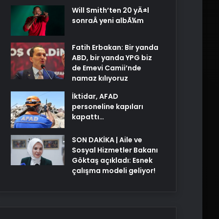
Will Smith’ten 20 yÄ±l
sonraÂ yeni albÃ¼m
Fatih Erbakan: Bir yanda
ABD, bir yanda YPG biz
de Emevi Camii’nde
namaz kılıyoruz
İktidar, AFAD
personeline kapıları
kapattı…
SON DAKİKA | Aile ve
Sosyal Hizmetler Bakanı
Göktaş açıkladı: Esnek
çalışma modeli geliyor!