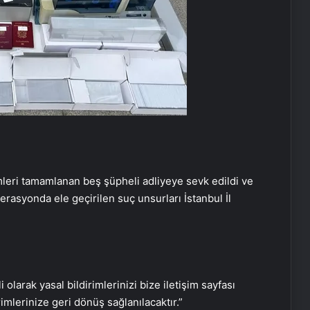
mleri tamamlanan beş şüpheli adliyeye sevk edildi ve
erasyonda ele geçirilen suç unsurları İstanbul İl
Balık Ayhan bu sabah hayatını
kaybetti
Japonya’nın ‘ilk çaycısı’ Rize’de çay
demledi
i olarak yasal bildirimlerinizi bize iletişim sayfası
rimlerinize geri dönüş sağlanılacaktır.”