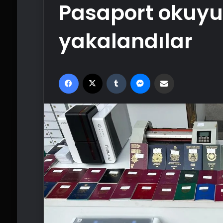
Pasaport okuyu
yakalandılar
Facebook
X
Tumblr
Messenger
Email'den paylaş