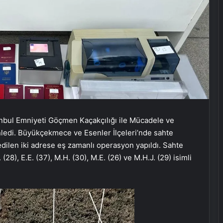
nbul Emniyeti Göçmen Kaçakçılığı ile Mücadele ve
ledi. Büyükçekmece ve Esenler İlçeleri’nde sahte
 edilen iki adrese eş zamanlı operasyon yapıldı. Sahte
28), E.E. (37), M.H. (30), M.E. (26) ve M.H.J. (29) isimli