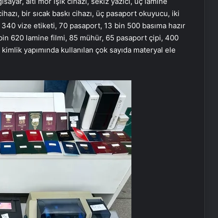
sayar, altı mor ışık cihazı, sekiz yazıcı, üç lamine
hazı, bir sıcak baskı cihazı, üç pasaport okuyucu, iki
n 340 vize etiketi, 70 pasaport, 13 bin 500 basıma hazır
 bin 620 lamine filmi, 85 mühür, 65 pasaport çipi, 400
 kimlik yapımında kullanılan çok sayıda materyal ele