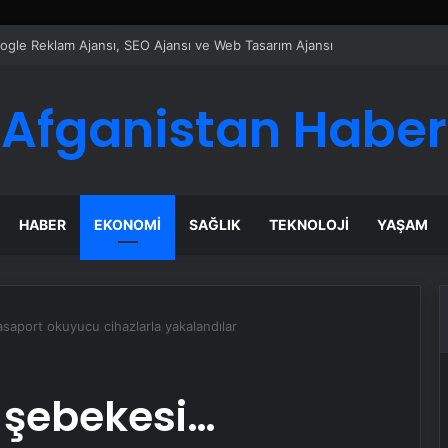
ı Dijital Taşımacılık Yazılımı
Afganistan Haber
HABER
EKONOMI
SAĞLIK
TEKNOLOJI
YAŞAM
aport okuyucu cihazlarla yakalandılar
 şebekesi…