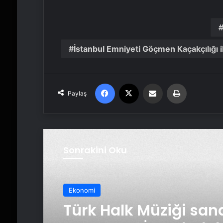
İstanbul Emniyeti Göçmen Kaçakçılığı
Facebook
X
Email'den paylaş
Yaz
Paylaş
Sonrakini Oku
Ekonomi
Türk Halk Müziği sana