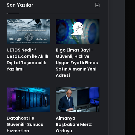
Son Yazılar
UETDS Nedir ?
Bigo Elmas Bayi –
Uetds.com İle Akıllı
Güvenli, Hızlı ve
Dijital Taşımacılık
Uygun Fiyatlı Elmas
Yazılımı
Satın Almanın Yeni
Adresi
Datahost İle
Almanya
Güvenilir Sunucu
Başbakanı Merz:
Hizmetleri
Orduyu