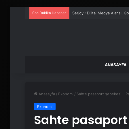
Son Dakika Haberleri
UETDS Nedir ? Uetds.com İle Akıll
ANASAYFA
Anasayfa
/
Ekonomi
/
Sahte pasaport şebekesi… Pas
Ekonomi
Sahte pasaport