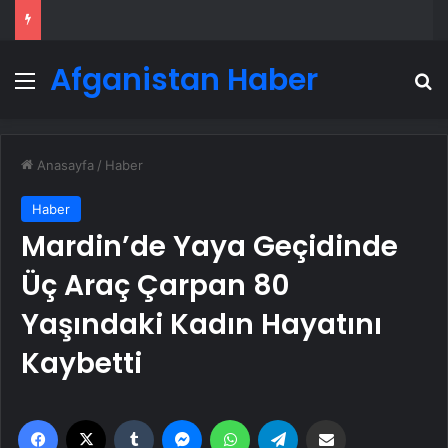
Afganistan Haber
Menü
A
Anasayfa
/
Haber
Haber
Mardin’de Yaya Geçidinde
Üç Araç Çarpan 80
Yaşındaki Kadın Hayatını
Kaybetti
Facebook
X
Tumblr
Messenger
WhatsApp
Telegram
Email'den paylaş