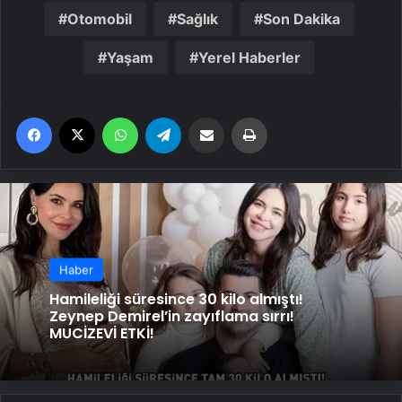
Otomobil
Sağlık
Son Dakika
Yaşam
Yerel Haberler
Facebook
X
WhatsApp
Telegram
Email'den paylaş
Yaz
Haber
Hamileliği süresince 30 kilo almıştı!
Zeynep Demirel’in zayıflama sırrı!
MUCİZEVİ ETKİ!