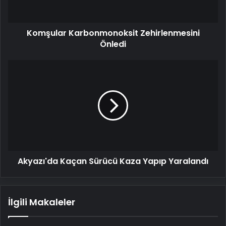
Komşular Karbonmonoksit Zehirlenmesini
Önledi
Akyazı'da
Kaçan
Sürücü
Kaza
Yapıp
Yaralandı
Akyazı'da Kaçan Sürücü Kaza Yapıp Yaralandı
İlgili Makaleler