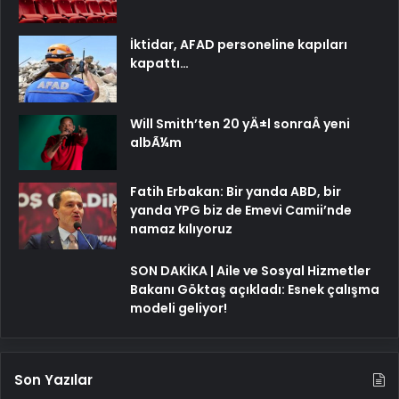
İktidar, AFAD personeline kapıları
kapattı…
Will Smith’ten 20 yÄ±l sonraÂ yeni
albÃ¼m
Fatih Erbakan: Bir yanda ABD, bir
yanda YPG biz de Emevi Camii’nde
namaz kılıyoruz
SON DAKİKA | Aile ve Sosyal Hizmetler
Bakanı Göktaş açıkladı: Esnek çalışma
modeli geliyor!
Son Yazılar