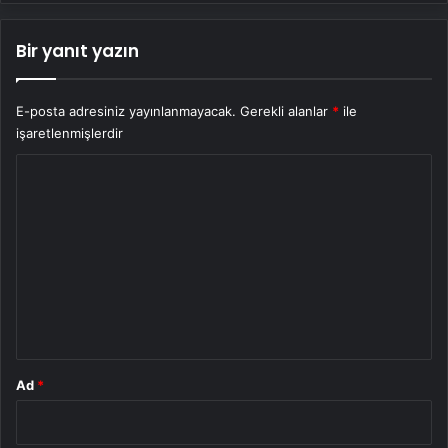
Bir yanıt yazın
E-posta adresiniz yayınlanmayacak.
Gerekli alanlar
*
ile
işaretlenmişlerdir
Y
o
r
u
m
*
Ad
*