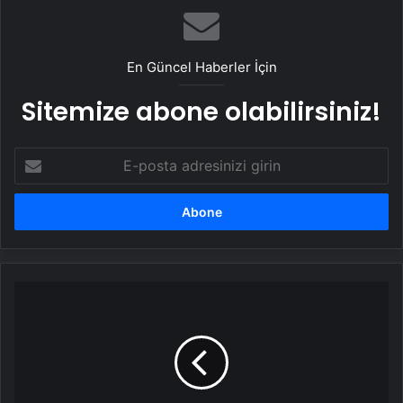
En Güncel Haberler İçin
Sitemize abone olabilirsiniz!
E-
posta
adresinizi
girin
Komşular
Karbonmonoksit
Zehirlenmesini
Önledi