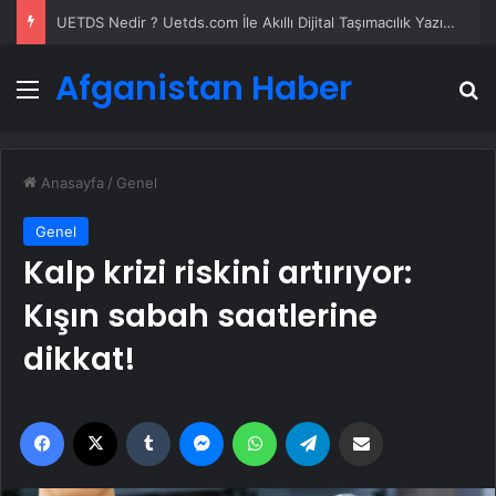
UETDS Nedir ? Uetds.com İle Akıllı Dijital Taşımacılık Yazılımı
Afganistan Haber
Menü
A
Anasayfa
/
Genel
Genel
Kalp krizi riskini artırıyor:
Kışın sabah saatlerine
dikkat!
Facebook
X
Tumblr
Messenger
WhatsApp
Telegram
Email'den paylaş