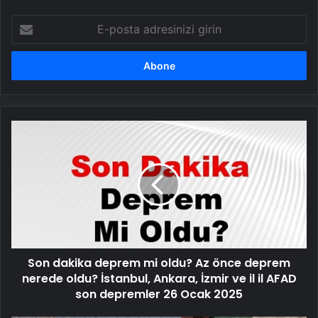
E-
posta
adresinizi
girin
Son
dakika
deprem
mi
oldu?
Az
önce
deprem
nerede
Son dakika deprem mi oldu? Az önce deprem
oldu?
İstanbul,
nerede oldu? İstanbul, Ankara, İzmir ve il il AFAD
Ankara,
son depremler 26 Ocak 2025
İzmir