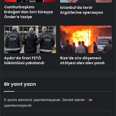
Cumhurbaşkanı
İstanbul’da terör
Erdoğan’dan Sırrı Süreyya
örgütlerine operasyon
Önder’e taziye
Aydın’da firari FETÖ
Rize’de oto döşemeci
hükümlüsü yakalandı
atölyesi alev alev yandı
Bir yanıt yazın
E-posta adresiniz yayınlanmayacak.
Gerekli alanlar
*
ile
işaretlenmişlerdir
Y