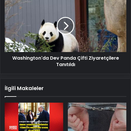
ve
Washington'da
il
Dev
il
Panda
AFAD
Çifti
son
Ziyaretçilere
depremler
Tanıtıldı
26
Ocak
2025
Washington'da Dev Panda Çifti Ziyaretçilere
Tanıtıldı
İlgili Makaleler