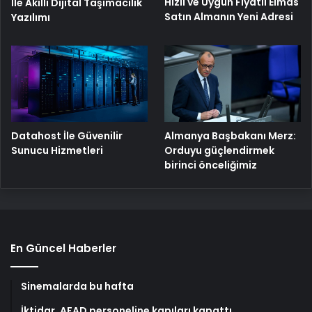
Hızlı ve Uygun Fiyatlı Elmas
İle Akıllı Dijital Taşımacılık
Satın Almanın Yeni Adresi
Yazılımı
Datahost İle Güvenilir
Almanya Başbakanı Merz:
Sunucu Hizmetleri
Orduyu güçlendirmek
birinci önceliğimiz
En Güncel Haberler
Sinemalarda bu hafta
İktidar, AFAD personeline kapıları kapattı…