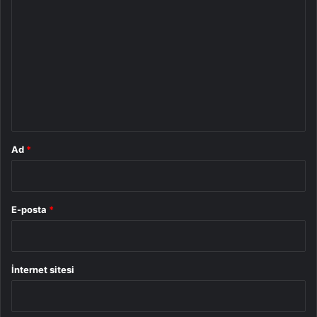
o
r
u
m
*
Ad
*
E-posta
*
İnternet sitesi