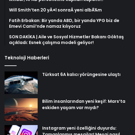
Will Smith’ten 20 yÄ±l sonraÂ yeni albÃ¼m
Fatih Erbakan: Bir yanda ABD, bir yanda YPG biz de
Emevi Camii’nde namaz kılıyoruz
SON DAKİKA | Aile ve Sosyal Hizmetler Bakanı Göktaş
açıkladı: Esnek çalışma modeli geliyor!
Teknoloji Haberleri
Türksat 6A kalıcı yörüngesine ulaştı
Bilim insanlarından yeni keşif: Mars’ta
eskiden yaşam var mıydı?
Instagram yeni özelliğini duyurdu:
Zamanlanmış mesajlar! Mesaj nasıl