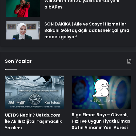
Will Smith’ten 20 yÄ±l sonraÂ yeni
albÃ¼m
SON DAKİKA | Aile ve Sosyal Hizmetler
Bakanı Göktaş açıkladı: Esnek çalışma
modeli geliyor!
Son Yazılar
Bigo Elmas Bayi – Güvenli,
UETDS Nedir ? Uetds.com
Hızlı ve Uygun Fiyatlı Elmas
İle Akıllı Dijital Taşımacılık
Satın Almanın Yeni Adresi
Yazılımı