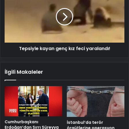
genç
kız
feci
yaralandı!
Tepsiyle kayan genç kız feci yaralandı!
İlgili Makaleler
Cumhurbaşkanı
İstanbul’da terör
Erdoğan’dan Sırrı Süreyya
örgütlerine operasyon