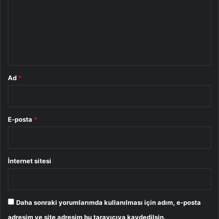
r
u
m
*
Ad
*
E-posta
*
İnternet sitesi
Daha sonraki yorumlarımda kullanılması için adım, e-posta
adresim ve site adresim bu tarayıcıya kaydedilsin.