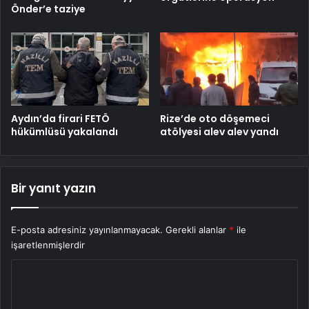
Önder’e taziye
Aydın’da firari FETÖ
Rize’de oto döşemeci
hükümlüsü yakalandı
atölyesi alev alev yandı
Bir yanıt yazın
E-posta adresiniz yayınlanmayacak.
Gerekli alanlar
*
ile
işaretlenmişlerdir
Y
o