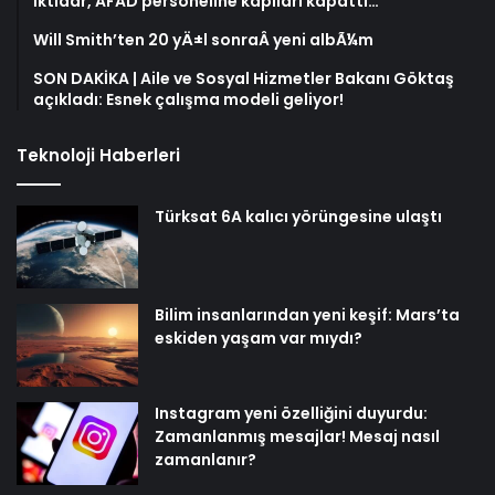
İktidar, AFAD personeline kapıları kapattı…
Will Smith’ten 20 yÄ±l sonraÂ yeni albÃ¼m
SON DAKİKA | Aile ve Sosyal Hizmetler Bakanı Göktaş
açıkladı: Esnek çalışma modeli geliyor!
Teknoloji Haberleri
Türksat 6A kalıcı yörüngesine ulaştı
Bilim insanlarından yeni keşif: Mars’ta
eskiden yaşam var mıydı?
Instagram yeni özelliğini duyurdu:
Zamanlanmış mesajlar! Mesaj nasıl
zamanlanır?