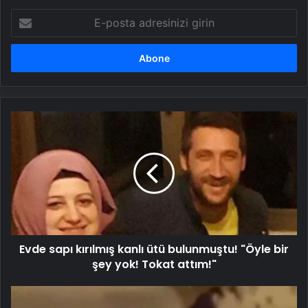
E-
posta
adresinizi
girin
Evde
sapı
kırılmış
kanlı
ütü
bulunmuştu!
"Öyle
bir
şey
Evde sapı kırılmış kanlı ütü bulunmuştu! "Öyle bir
yok!
Tokat
şey yok! Tokat attım!"
attım!"
Tepsiyle
kayan