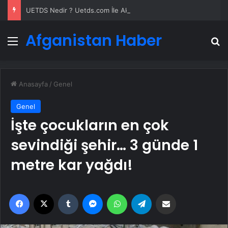
UETDS Nedir ? Uetds.com İle Akıllı Dijital Taşımacılık Yazılımı
Afganistan Haber
Menü
A
Anasayfa
/
Genel
Genel
İşte çocukların en çok
sevindiği şehir… 3 günde 1
metre kar yağdı!
Facebook
X
Tumblr
Messenger
WhatsApp
Telegram
Email'den paylaş