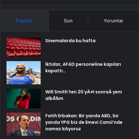
Popüler
Son
Yorumlar
Sinemalarda bu hafta
İktidar, AFAD personeline kapıları
kapattı…
Will Smith’ten 20 yÄ±l sonraÂ yeni
albÃ¼m
Fatih Erbakan: Bir yanda ABD, bir
yanda YPG biz de Emevi Camii’nde
namaz kılıyoruz