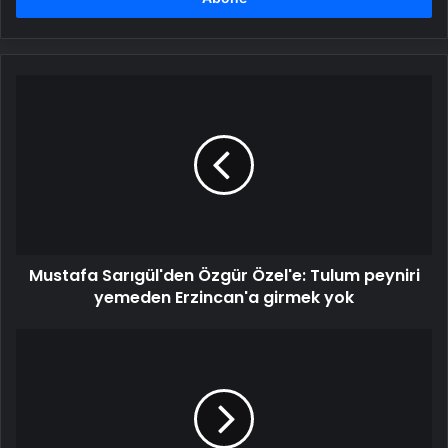
Mustafa
Sarıgül'den
Özgür
Özel'e:
Tulum
peyniri
yemeden
Erzincan'a
girmek
Mustafa Sarıgül'den Özgür Özel'e: Tulum peyniri
yok
yemeden Erzincan'a girmek yok
Sondaj
çalışmasında
yanmaya
başladı!
Numune
inceleniyor!