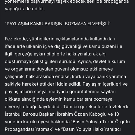
yöntemlere başvurmayı teşvik edecek şekilde propaganda
yaptığı ifade edildi.
“PAYLAŞIM KAMU BARIŞINI BOZMAYA ELVERİŞLİ”
Fezlekede, şüphelilerin açıklamalarında kullandıkları
ifadelerle ülkenin iç ve dış güvenliği ve kamu düzeni ile
ilgili gerçeğe aykırı bilgilerle halkı yanıltarak algı
oluşturmaya çalıştığı ileri sürüldü. Ayrıca, devletin kurum
ve organlarına duyulan güveni olumsuz etkilemeye
çalışarak, halk arasında endişe, korku veya panik yaratma
saikiyle hareket ettikleri iddia edildi. Paylaşım içerikleri ve
paylaşımların sosyal medyada görüntülenme sayıları
dikkate alındığında eylemin kamu barışını bozmaya
elverişli olduğu kaydedildi. Tüm bu gerekçelerle fezlekede
İstanbul Barosu Başkanı İbrahim Özden Kaboğlu ve 10
yönetim kurulu üyesi hakkında “Basın Yoluyla Terör Örgütü
Propagandası Yapmak” ve “Basın Yoluyla Halkı Yanıltıcı