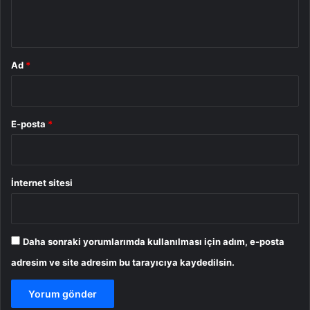
*
Ad
*
E-posta
*
İnternet sitesi
Daha sonraki yorumlarımda kullanılması için adım, e-posta
adresim ve site adresim bu tarayıcıya kaydedilsin.