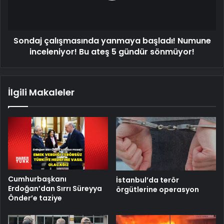
Bu
ateş
5
Sondaj çalışmasında yanmaya başladı! Numune
gündür
sönmüyor!
inceleniyor! Bu ateş 5 gündür sönmüyor!
İlgili Makaleler
Cumhurbaşkanı
İstanbul’da terör
Erdoğan’dan Sırrı Süreyya
örgütlerine operasyon
Önder’e taziye