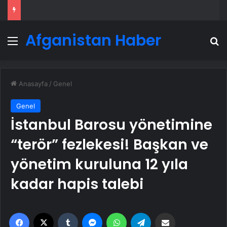
Afganistan Haber
Menü
A
Anasayfa
/
Genel
Genel
İstanbul Barosu yönetimine
“terör” fezlekesi! Başkan ve
yönetim kuruluna 12 yıla
kadar hapis talebi
Facebook
X
Tumblr
Messenger
WhatsApp
Telegram
Email'den paylaş