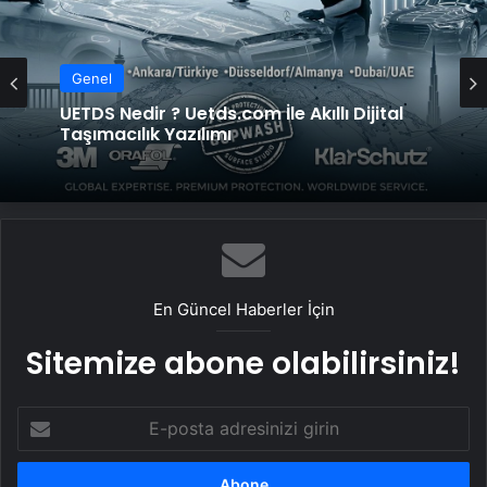
Genel
UETDS Nedir ? Uetds.com İle Akıllı Dijital
Taşımacılık Yazılımı
En Güncel Haberler İçin
Sitemize abone olabilirsiniz!
E-
posta
adresinizi
girin