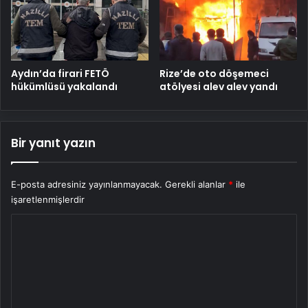
Aydın’da firari FETÖ
Rize’de oto döşemeci
hükümlüsü yakalandı
atölyesi alev alev yandı
Bir yanıt yazın
E-posta adresiniz yayınlanmayacak.
Gerekli alanlar
*
ile
işaretlenmişlerdir
Y
o
r
u
m