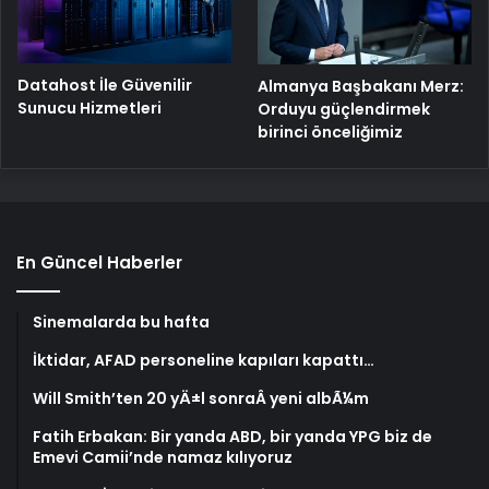
Datahost İle Güvenilir
Almanya Başbakanı Merz:
Sunucu Hizmetleri
Orduyu güçlendirmek
birinci önceliğimiz
En Güncel Haberler
Sinemalarda bu hafta
İktidar, AFAD personeline kapıları kapattı…
Will Smith’ten 20 yÄ±l sonraÂ yeni albÃ¼m
Fatih Erbakan: Bir yanda ABD, bir yanda YPG biz de
Emevi Camii’nde namaz kılıyoruz