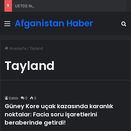
UETDS Nedir ? Uetds.com İle Akıllı Dijital Taşımacılık Yazılımı
Afganistan Haber
Menü
A
Anasayfa
/
Tayland
Tayland
Editör
0
5
Güney Kore uçak kazasında karanlık
noktalar: Facia soru işaretlerini
beraberinde getirdi!