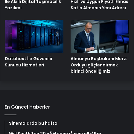
İle Akıllı Dijital Taşımacılık
Hızlı ve Uygun Fiyatlı Elmas
Yazılımı
Satın Almanın Yeni Adresi
Datahost İle Güvenilir
Almanya Başbakanı Merz:
Sunucu Hizmetleri
Orduyu güçlendirmek
birinci önceliğimiz
En Güncel Haberler
Sinemalarda bu hafta
Will Smith’ten 20 yÄ±l sonraÂ yeni albÃ¼m