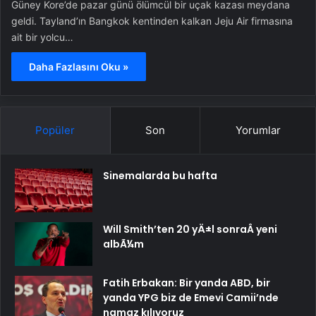
Güney Kore’de pazar günü ölümcül bir uçak kazası meydana
geldi. Tayland’ın Bangkok kentinden kalkan Jeju Air firmasına
ait bir yolcu…
Daha Fazlasını Oku »
Popüler
Son
Yorumlar
Sinemalarda bu hafta
Will Smith’ten 20 yÄ±l sonraÂ yeni
albÃ¼m
Fatih Erbakan: Bir yanda ABD, bir
yanda YPG biz de Emevi Camii’nde
namaz kılıyoruz