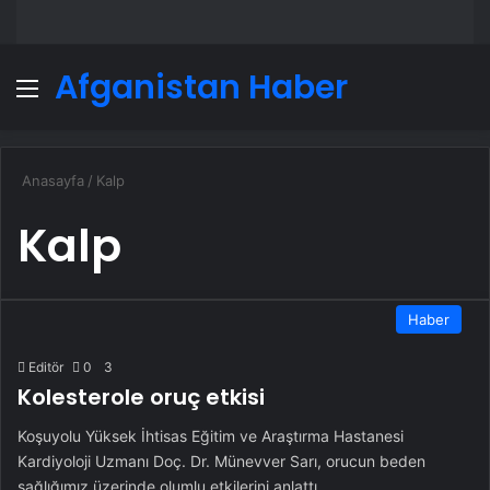
Afganistan Haber
Menü
A
Anasayfa
/
Kalp
Kalp
Haber
Editör
0
3
Kolesterole oruç etkisi
Koşuyolu Yüksek İhtisas Eğitim ve Araştırma Hastanesi
Kardiyoloji Uzmanı Doç. Dr. Münevver Sarı, orucun beden
sağlığımız üzerinde olumlu etkilerini anlattı.…