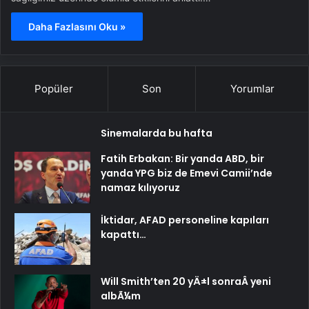
Daha Fazlasını Oku »
Popüler
Son
Yorumlar
Sinemalarda bu hafta
Fatih Erbakan: Bir yanda ABD, bir
yanda YPG biz de Emevi Camii’nde
namaz kılıyoruz
İktidar, AFAD personeline kapıları
kapattı…
Will Smith’ten 20 yÄ±l sonraÂ yeni
albÃ¼m