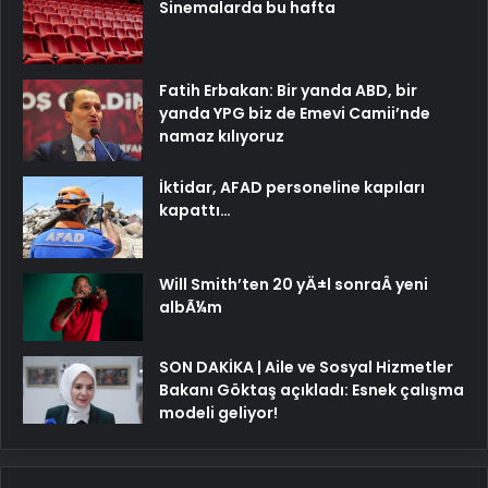
Sinemalarda bu hafta
Fatih Erbakan: Bir yanda ABD, bir
yanda YPG biz de Emevi Camii’nde
namaz kılıyoruz
İktidar, AFAD personeline kapıları
kapattı…
Will Smith’ten 20 yÄ±l sonraÂ yeni
albÃ¼m
SON DAKİKA | Aile ve Sosyal Hizmetler
Bakanı Göktaş açıkladı: Esnek çalışma
modeli geliyor!