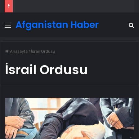
Afganistan Haber
Menü
A
Anasayfa
/
İsrail Ordusu
İsrail Ordusu