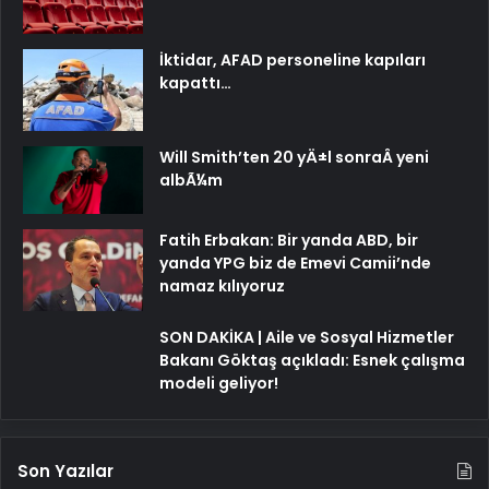
İktidar, AFAD personeline kapıları
kapattı…
Will Smith’ten 20 yÄ±l sonraÂ yeni
albÃ¼m
Fatih Erbakan: Bir yanda ABD, bir
yanda YPG biz de Emevi Camii’nde
namaz kılıyoruz
SON DAKİKA | Aile ve Sosyal Hizmetler
Bakanı Göktaş açıkladı: Esnek çalışma
modeli geliyor!
Son Yazılar