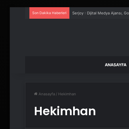
Son Dakika Haberleri
Serjoy : Dijital Medya Ajansı, 
ANASAYFA
Anasayfa
/
Hekimhan
Hekimhan