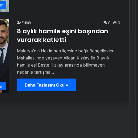
er
Editör
0
3
8 aylık hamile eşini başından
vurarak katletti
Malatya’nın Hekimhan ilçesine bağlı Bahçelievler
Mahallesi’nde yaşayan Alican Kızılay ile 8 aylık
hamile eşi Beste Kızılay arasında bilinmeyen
nedenle tartışma…
Daha Fazlasını Oku »
er