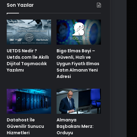
Son Yazılar
UETDS Nedir ?
Bigo Elmas Bayi –
Uetds.com İle Akıllı
Güvenli, Hızlı ve
Dijital Taşımacılık
Uygun Fiyatlı Elmas
Yazılımı
Satın Almanın Yeni
Adresi
Datahost İle
Almanya
Güvenilir Sunucu
Başbakanı Merz:
Hizmetleri
Orduyu