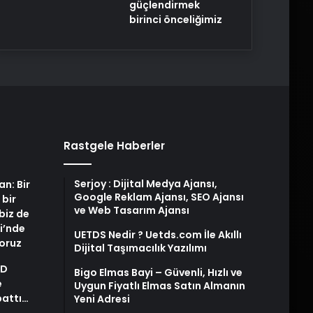
güçlendirmek
birinci önceliğimiz
Rastgele Haberler
Serjoy : Dijital Medya Ajansı,
an: Bir
Google Reklam Ajansı, SEO Ajansı
 bir
ve Web Tasarım Ajansı
biz de
i’nde
UETDS Nedir ? Uetds.com İle Akıllı
yoruz
Dijital Taşımacılık Yazılımı
AD
Bigo Elmas Bayi – Güvenli, Hızlı ve
e
Uygun Fiyatlı Elmas Satın Almanın
pattı…
Yeni Adresi