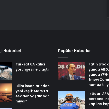
ji Haberleri
Popüler Haberler
Türksat 6A kalıcı
Fatih Erbak
yörüngesine ulaştı
yanda ABD,
yanda YPG 
Emevi Cami
namaz kılı
Bilim insanlarından
yeni keşif: Mars’ta
İktidar, AF
eskiden yaşam var
personelin
mıydı?
kapıları ka