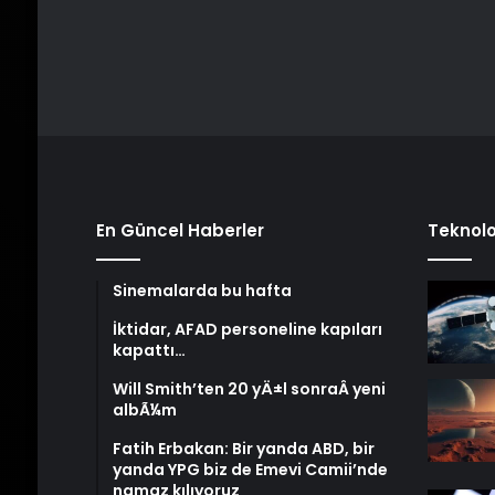
En Güncel Haberler
Teknolo
Sinemalarda bu hafta
İktidar, AFAD personeline kapıları
kapattı…
Will Smith’ten 20 yÄ±l sonraÂ yeni
albÃ¼m
Fatih Erbakan: Bir yanda ABD, bir
yanda YPG biz de Emevi Camii’nde
namaz kılıyoruz