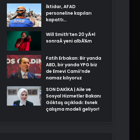
İktidar, AFAD
personeline kapıları
kapattı…
Will Smith’ten 20 yÄ±l
sonraÂ yeni albÃ¼m
Fatih Erbakan: Bir yanda
ABD, bir yanda YPG biz
de Emevi Camii’nde
namaz kılıyoruz
SON DAKİKA | Aile ve
Sosyal Hizmetler Bakanı
Göktaş açıkladı: Esnek
çalışma modeli geliyor!