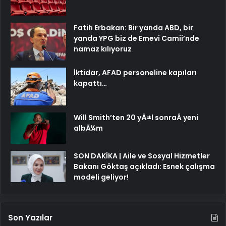
Fatih Erbakan: Bir yanda ABD, bir
yanda YPG biz de Emevi Camii’nde
namaz kılıyoruz
İktidar, AFAD personeline kapıları
kapattı…
Will Smith’ten 20 yÄ±l sonraÂ yeni
albÃ¼m
SON DAKİKA | Aile ve Sosyal Hizmetler
Bakanı Göktaş açıkladı: Esnek çalışma
modeli geliyor!
Son Yazılar