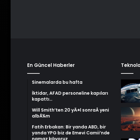
En Güncel Haberler
Teknolo
Sinemalarda bu hafta
İktidar, AFAD personeline kapıları
kapattı…
Will Smith’ten 20 yÄ±l sonraÂ yeni
albÃ¼m
Fatih Erbakan: Bir yanda ABD, bir
yanda YPG biz de Emevi Camii’nde
namaz kılıyoruz