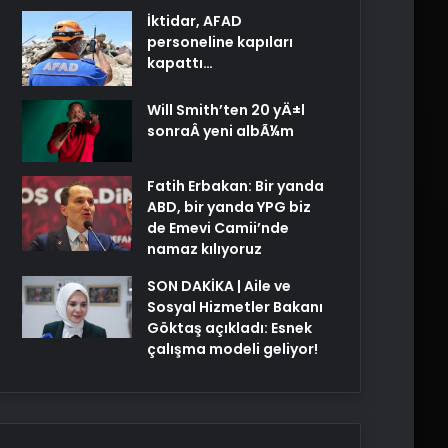
İktidar, AFAD
personeline kapıları
kapattı…
Will Smith’ten 20 yÄ±l
sonraÂ yeni albÃ¼m
Fatih Erbakan: Bir yanda
ABD, bir yanda YPG biz
de Emevi Camii’nde
namaz kılıyoruz
SON DAKİKA | Aile ve
Sosyal Hizmetler Bakanı
Göktaş açıkladı: Esnek
çalışma modeli geliyor!