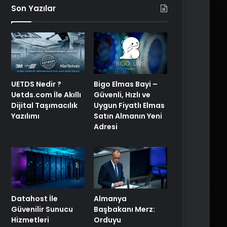
Son Yazılar
UETDS Nedir ?
Bigo Elmas Bayi –
Uetds.com İle Akıllı
Güvenli, Hızlı ve
Dijital Taşımacılık
Uygun Fiyatlı Elmas
Yazılımı
Satın Almanın Yeni
Adresi
Datahost İle
Almanya
Güvenilir Sunucu
Başbakanı Merz:
Hizmetleri
Orduyu