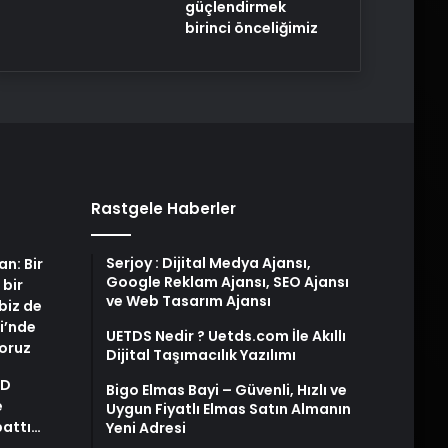
güçlendirmek
birinci önceliğimiz
Rastgele Haberler
Serjoy : Dijital Medya Ajansı,
an: Bir
Google Reklam Ajansı, SEO Ajansı
 bir
ve Web Tasarım Ajansı
biz de
i’nde
UETDS Nedir ? Uetds.com İle Akıllı
yoruz
Dijital Taşımacılık Yazılımı
AD
Bigo Elmas Bayi – Güvenli, Hızlı ve
e
Uygun Fiyatlı Elmas Satın Almanın
pattı…
Yeni Adresi