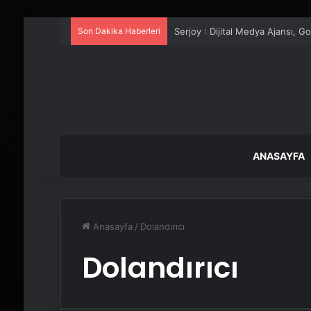
Son Dakika Haberleri
Serjoy : Dijital Medya Ajansı, 
ANASAYFA
Anasayfa
/
Dolandırıcı
Dolandırıcı