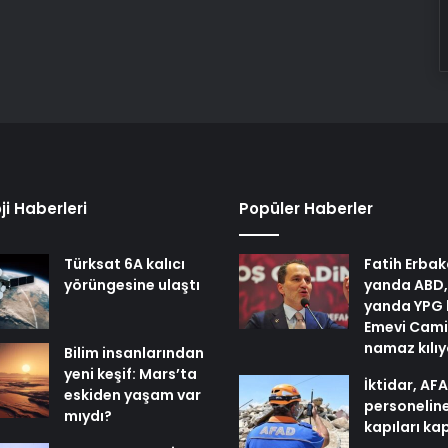
ji Haberleri
Popüler Haberler
Türksat 6A kalıcı
Fatih Erbak
yörüngesine ulaştı
yanda ABD,
yanda YPG 
Emevi Cami
namaz kılı
Bilim insanlarından
yeni keşif: Mars’ta
İktidar, AF
eskiden yaşam var
personelin
mıydı?
kapıları ka