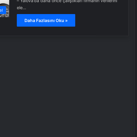
– Yalova’da daha önce çalıştıkları firmanın verilerini
ele…
el
Daha Fazlasını Oku »