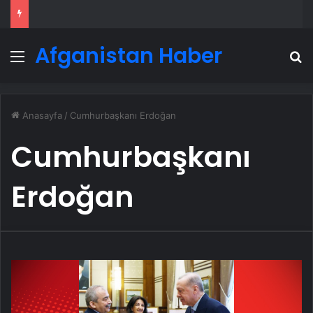
Afganistan Haber
Menü
A
Anasayfa
/
Cumhurbaşkanı Erdoğan
Cumhurbaşkanı
Erdoğan