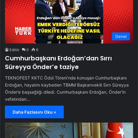
Genel
Editör
0
6
Cumhurbaşkanı Erdoğan’dan Sırrı
Süreyya Önder’e taziye
TEKNOFEST KKTC Ödül Töreni’nde konuşan Cumhurbaşkanı
Erdoğan, hayatını kaybeden TBMM Başkanvekili Sırrı Süreyya
Önder’e başsağlığı diledi. Cumhurbaşkanı Erdoğan, Önder’in
vefatından…
Daha Fazlasını Oku »