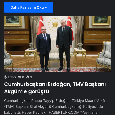
Daha Fazlasını Oku »
Editör
0
3
Cumhurbaşkanı Erdoğan, TMV Başkanı
Akgün’le görüştü
Cumhurbaşkanı Recep Tayyip Erdoğan, Türkiye Maarif Vakfı
(TMV) Başkanı Birol Akgün’ü Cumhurbaşkanlığı Külliyesinde
kabul etti. Haber Kaynak : HABERTURK.COM “Yayınlanan…