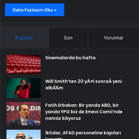
Daha Fazlasını Oku »
Popüler
Son
Yorumlar
Sinemalarda bu hafta
Will Smith’ten 20 yÄ±l sonraÂ yeni
albÃ¼m
Fatih Erbakan: Bir yanda ABD, bir
yanda YPG biz de Emevi Camii’nde
namaz kılıyoruz
İktidar, AFAD personeline kapıları