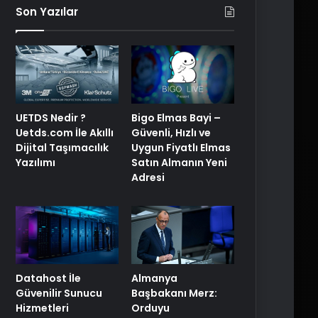
Son Yazılar
UETDS Nedir ?
Bigo Elmas Bayi –
Uetds.com İle Akıllı
Güvenli, Hızlı ve
Dijital Taşımacılık
Uygun Fiyatlı Elmas
Yazılımı
Satın Almanın Yeni
Adresi
Datahost İle
Almanya
Güvenilir Sunucu
Başbakanı Merz:
Hizmetleri
Orduyu