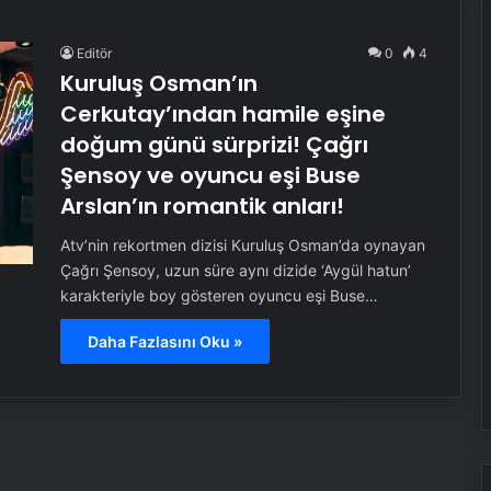
Editör
0
4
Kuruluş Osman’ın
Cerkutay’ından hamile eşine
doğum günü sürprizi! Çağrı
Şensoy ve oyuncu eşi Buse
Arslan’ın romantik anları!
Atv’nin rekortmen dizisi Kuruluş Osman’da oynayan
Çağrı Şensoy, uzun süre aynı dizide ‘Aygül hatun’
karakteriyle boy gösteren oyuncu eşi Buse…
Daha Fazlasını Oku »