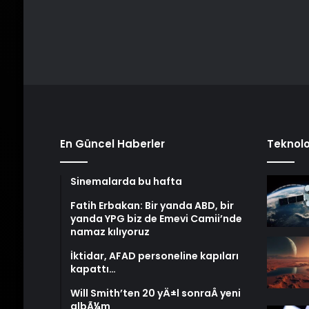
En Güncel Haberler
Teknolo
Sinemalarda bu hafta
Fatih Erbakan: Bir yanda ABD, bir
yanda YPG biz de Emevi Camii’nde
namaz kılıyoruz
İktidar, AFAD personeline kapıları
kapattı…
Will Smith’ten 20 yÄ±l sonraÂ yeni
albÃ¼m