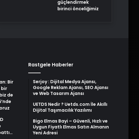
güçlendirmek
birinci önceliğimiz
Rastgele Haberler
Serjoy : Dijital Medya Ajansı,
an: Bir
Google Reklam Ajansı, SEO Ajansı
 bir
ve Web Tasarım Ajansı
biz de
i’nde
UETDS Nedir ? Uetds.com İle Akıllı
yoruz
Dijital Taşımacılık Yazılımı
AD
Bigo Elmas Bayi – Güvenli, Hızlı ve
e
Uygun Fiyatlı Elmas Satın Almanın
pattı…
Yeni Adresi