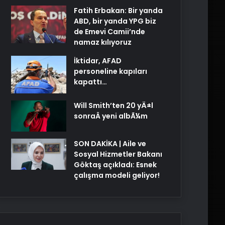
Fatih Erbakan: Bir yanda
ABD, bir yanda YPG biz
de Emevi Camii’nde
namaz kılıyoruz
İktidar, AFAD
personeline kapıları
kapattı…
Will Smith’ten 20 yÄ±l
sonraÂ yeni albÃ¼m
SON DAKİKA | Aile ve
Sosyal Hizmetler Bakanı
Göktaş açıkladı: Esnek
çalışma modeli geliyor!