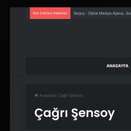
Son Dakika Haberleri
Serjoy : Dijital Medya Ajansı, 
ANASAYFA
Anasayfa
/
Çağrı Şensoy
Çağrı Şensoy