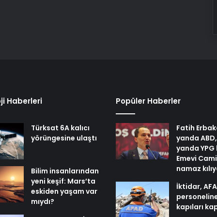
ji Haberleri
Popüler Haberler
Türksat 6A kalıcı
Fatih Erbak
yörüngesine ulaştı
yanda ABD,
yanda YPG 
Emevi Cami
namaz kılı
Bilim insanlarından
yeni keşif: Mars’ta
İktidar, AF
eskiden yaşam var
personelin
mıydı?
kapıları ka