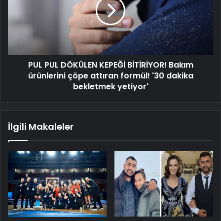
KEPEĞİ
BİTİRİYOR!
Bakım
ürünlerini
çöpe
attıran
PUL PUL DÖKÜLEN KEPEĞİ BİTİRİYOR! Bakım
formül!
'30
ürünlerini çöpe attıran formül! '30 dakika
dakika
bekletmek yetiyor'
bekletmek
yetiyor'
İlgili Makaleler