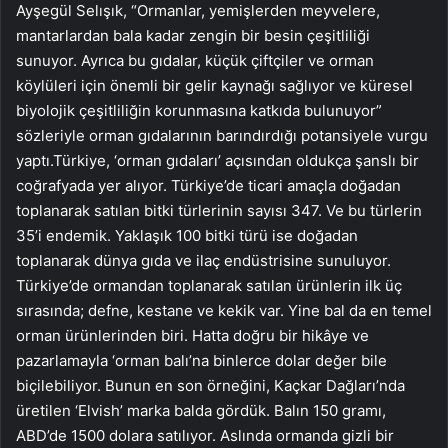
Ayşegül Selışık, “Ormanlar, yemişlerden meyvelere,
mantarlardan bala kadar zengin bir besin çeşitliliği
sunuyor. Ayrıca bu gıdalar, küçük çiftçiler ve orman
köylüleri için önemli bir gelir kaynağı sağlıyor ve küresel
biyolojik çeşitliliğin korunmasına katkıda bulunuyor”
sözleriyle orman gıdalarının barındırdığı potansiyele vurgu
yaptı.Türkiye, ‘orman gıdaları’ açısından oldukça şanslı bir
coğrafyada yer alıyor. Türkiye’de ticari amaçla doğadan
toplanarak satılan bitki türlerinin sayısı 347. Ve bu türlerin
35’i endemik. Yaklaşık 100 bitki türü ise doğadan
toplanarak dünya gıda ve ilaç endüstrisine sunuluyor.
Türkiye’de ormandan toplanarak satılan ürünlerin ilk üç
sırasında; defne, kestane ve kekik var. Yine bal da en temel
orman ürünlerinden biri. Hatta doğru bir hikâye ve
pazarlamayla ‘orman balı’na binlerce dolar değer bile
biçilebiliyor. Bunun en son örneğini, Kaçkar Dağları’nda
üretilen ‘Elvish’ marka balda gördük. Balın 150 gramı,
ABD’de 1500 dolara satılıyor. Aslında ormanda gizli bir