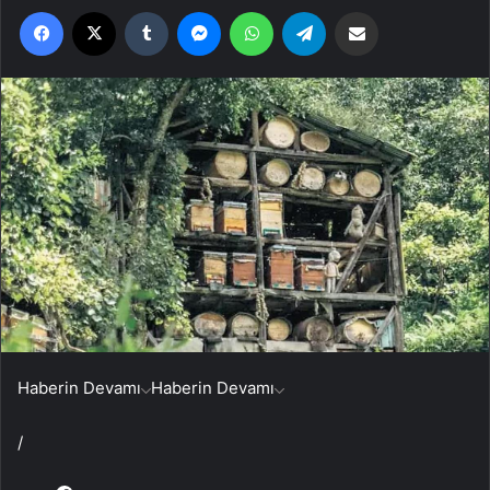
Facebook
X
Tumblr
Messenger
WhatsApp
Telegram
Email'den paylaş
Haberin Devamı
Haberin Devamı
/