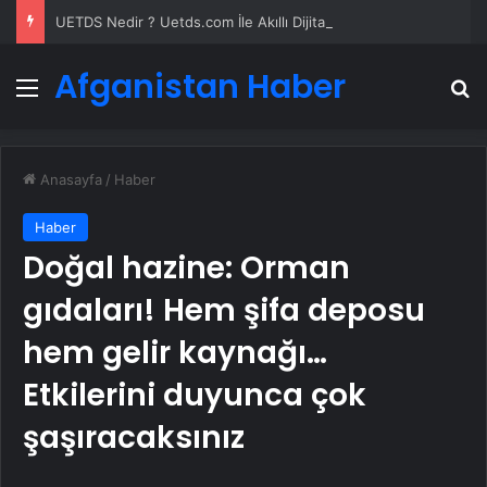
UETDS Nedir ? Uetds.com İle Akıllı Dijital Taşımacılık Yazılımı
Afganistan Haber
Menü
A
Anasayfa
/
Haber
Haber
Doğal hazine: Orman
gıdaları! Hem şifa deposu
hem gelir kaynağı…
Etkilerini duyunca çok
şaşıracaksınız