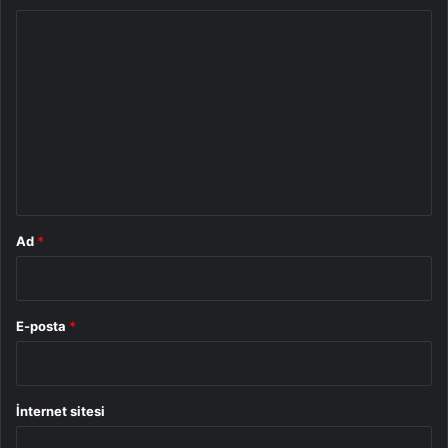
Y
o
r
u
m
*
Ad
*
E-posta
*
İnternet sitesi