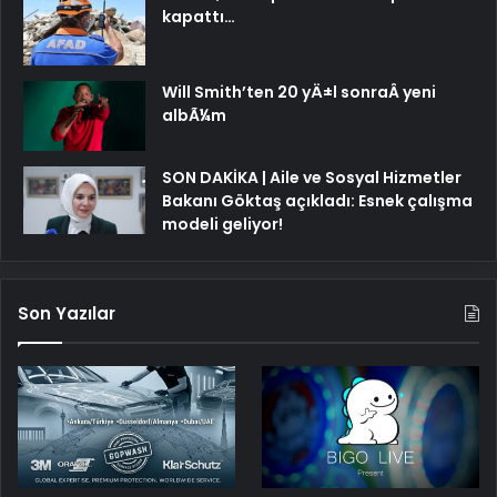
kapattı…
Will Smith’ten 20 yÄ±l sonraÂ yeni
albÃ¼m
SON DAKİKA | Aile ve Sosyal Hizmetler
Bakanı Göktaş açıkladı: Esnek çalışma
modeli geliyor!
Son Yazılar